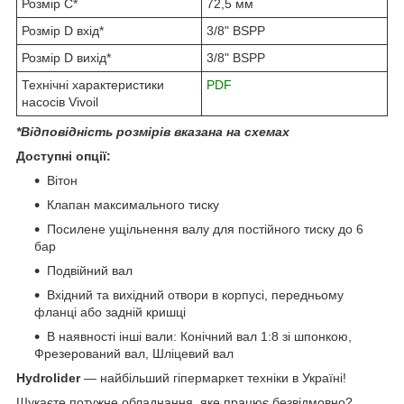
Розмір C*
72,5 мм
Розмір D вхід*
3/8" BSPP
Розмір D вихід*
3/8" BSPP
Технічні характеристики
PDF
насосів Vivoil
*Відповідність розмірів вказана на схемах
Доступні опції:
Вітон
Клапан максимального тиску
Посилене ущільнення валу для постійного тиску до 6
бар
Подвійний вал
Вхідний та вихідний отвори в корпусі, передньому
фланці або задній кришці
В наявності інші вали: Конічний вал 1:8 зі шпонкою,
Фрезерований вал, Шліцевий вал
Hydrolider
— найбільший гіпермаркет техніки в Україні!
Шукаєте потужне обладнання, яке працює безвідмовно?