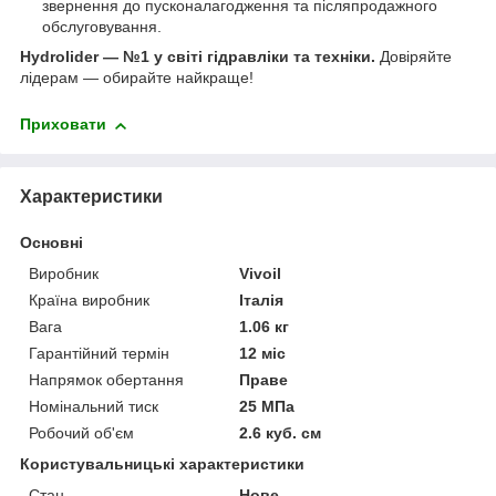
звернення до пусконалагодження та післяпродажного
обслуговування.
Hydrolider — №1 у світі гідравліки та техніки.
Довіряйте
лідерам — обирайте найкраще!
Приховати
Характеристики
Основні
Виробник
Vivoil
Країна виробник
Італія
Вага
1.06 кг
Гарантійний термін
12 міс
Напрямок обертання
Праве
Номінальний тиск
25 МПа
Робочий об'єм
2.6 куб. см
Користувальницькі характеристики
Стан
Нове