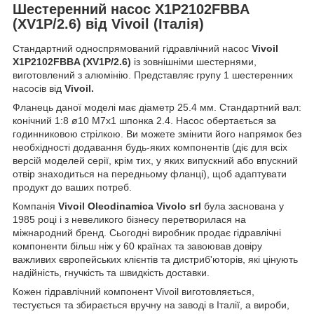
Шестеренний насос X1P2102FBBA
(XV1P/2.6) від Vivoil (Італія)
Стандартний односпрямований гідравлічний насос
Vivoil
X1P2102FBBA (XV1P/2.6)
із зовнішніми шестернями,
виготовлений з алюмінію. Представляє групу 1 шестеренних
насосів від
Vivoil.
Фланець даної моделі має діаметр 25.4 мм. Стандартний вал:
конічний 1:8 ø10 M7x1 шпонка 2.4. Насос обертається за
годинниковою стрілкою. Ви можете змінити його напрямок без
необхідності додавання будь-яких компонентів (діє для всіх
версій моделей серії, крім тих, у яких випускний або впускний
отвір знаходиться на передньому фланці), щоб адаптувати
продукт до ваших потреб.
Компанія
Vivoil Oleodinamica Vivolo srl
була заснована у
1985 році і з невеликого бізнесу перетворилася на
міжнародний бренд. Сьогодні виробник продає гідравлічні
компоненти більш ніж у 60 країнах та завоював довіру
важливих європейських клієнтів та дистриб'юторів, які цінують
надійність, гнучкість та швидкість доставки.
Кожен гідравлічний компонент Vivoil виготовляється,
тестується та збирається вручну на заводі в Італії, а вироби,