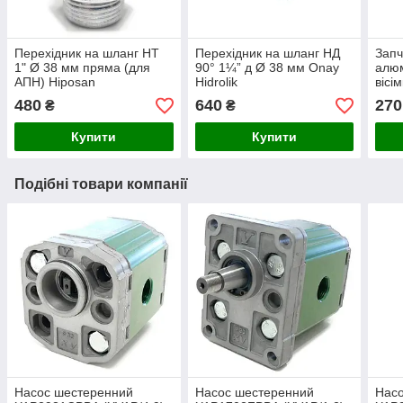
Перехідник на шланг НТ
Перехідник на шланг НД
Запч
1" Ø 38 мм пряма (для
90° 1¼” д Ø 38 мм Onay
алюм
АПН) Hiposan
Hidrolik
вісі
Maki
480
640
270
₴
₴
Купити
Купити
Подібні товари компанії
Насос шестеренний
Насос шестеренний
Нас