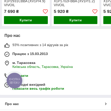
X1P2931CBBA (XV1P/4.9)
X1P1702FBBA (XV1P/1.2)
X1P2
VIVOIL
VIVOIL
VIVO
7 690
5 920
5 9
₴
₴
Купити
Купити
Про нас
93% позитивних з 14 відгуків за рік
Працює з 15.03.2013
м. Тарасовка
Київська область, Тарасовка, Україна
Контакти
КНОПКА
ЗВ'ЯЗКУ
Сьогодні вихідний
Показати весь графік роботи
Про нас