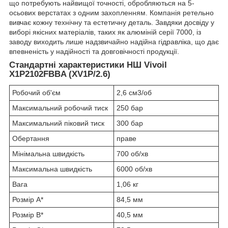
що потребують найвищої точності, обробляються на 5-
осьових верстатах з одним захопленням. Компанія ретельно
вивчає кожну технічну та естетичну деталь. Завдяки досвіду у
виборі якісних матеріалів, таких як алюміній серії 7000, із
заводу виходить лише надзвичайно надійна гідравліка, що дає
впевненість у надійності та довговічності продукції.
Стандартні характеристики НШ Vivoil
X1P2102FBBA (XV1P/2.6)
Робочий об'єм
2,6 см3/об
Максимальний робочий тиск
250 бар
Максимальний піковий тиск
300 бар
Обертання
праве
Мінімальна швидкість
700 об/хв
Максимальна швидкість
6000 об/хв
Вага
1,06 кг
Розмір A*
84,5 мм
Розмір B*
40,5 мм