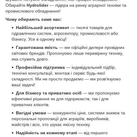
Обирайте
Hydrolider
— лідера на ринку аграрної техніки та
промислового обладнання!
Чому обирають саме нас:
Найбільший асортимент
— тисячі товарів для
гідравлічних систем, агросектору, промисловості або
бізнесу. Усе в одному місці!
Гарантована якість
— ми офіційні дилери провідних
світових брендів. Пропонуємо лише перевірену техніку,
яка служить довго.
Професійна підтримка
— індивідуальний підбір,
технічні консультації, монтаж і сервіс будь-якої
складності. Ми не просто продаємо — ми розв’язуємо
ваші задачі!
Для бізнесу та приватних осіб
— ми пропонуємо
ефективні рішення як для підприємств, так і для
приватних клієнтів.
Вигідні умови
— конкурентні ціни, системи знижок та
персональні пропозиції для аграріїв, виробників,
майстрів і всіх, хто шукає якісну техніку.
Надійність на кожному етапі
— від першого