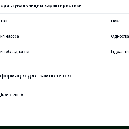
Користувальницькі характеристики
Стан
Нове
ип насоса
Односпр
ип обладнання
Гідравліч
нформація для замовлення
іна:
7 200 ₴