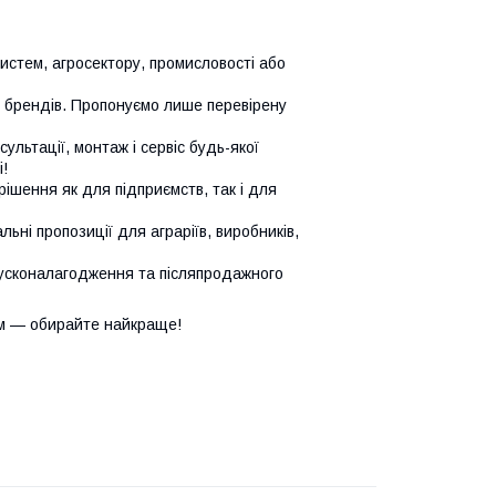
систем, агросектору, промисловості або
х брендів. Пропонуємо лише перевірену
сультації, монтаж і сервіс будь-якої
!
ішення як для підприємств, так і для
ьні пропозиції для аграріїв, виробників,
усконалагодження та післяпродажного
м — обирайте найкраще!