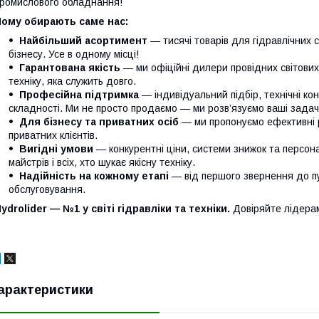
ромислового обладнання!
Чому обирають саме нас:
Найбільший асортимент
— тисячі товарів для гідравлічних 
бізнесу. Усе в одному місці!
Гарантована якість
— ми офіційні дилери провідних світови
техніку, яка служить довго.
Професійна підтримка
— індивідуальний підбір, технічні кон
складності. Ми не просто продаємо — ми розв’язуємо ваші задачі
Для бізнесу та приватних осіб
— ми пропонуємо ефективні р
приватних клієнтів.
Вигідні умови
— конкурентні ціни, системи знижок та персонал
майстрів і всіх, хто шукає якісну техніку.
Надійність на кожному етапі
— від першого звернення до п
обслуговування.
ydrolider — №1 у світі гідравліки та техніки.
Довіряйте лідера
арактеристики