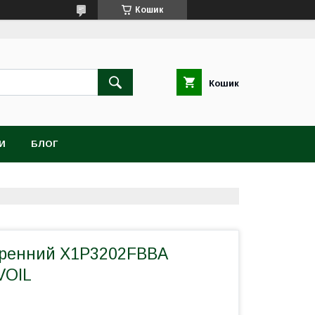
Кошик
Кошик
И
БЛОГ
еренний X1P3202FBBA
IVOIL