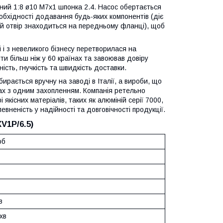
ний 1:8 ø10 M7x1 шпонка 2.4. Насос обертається
обхідності додавання будь-яких компонентів (діє
кний отвір знаходиться на передньому фланці), щоб
 і з невеликого бізнесу перетворилася на
и більш ніж у 60 країнах та завоював довіру
ість, гнучкість та швидкість доставки.
бирається вручну на заводі в Італії, а вироби, що
ах з одним захопленням. Компанія ретельно
якісних матеріалів, таких як алюміній серії 7000,
вненість у надійності та довговічності продукції.
V1P/6.5)
об
в
хв