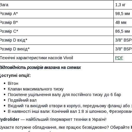
Вага
1,3 кг
Розмір A*
98,5 мм
Розмір B*
48 мм
Розмір C*
86,5 мм
Розмір D вхід*
3/8" BS
Розмір D вихід*
3/8" BS
Технічні характеристики насосів Vivoil
PDF
Відповідність розмірів вказана на схемах
оступні опції:
Вітон
Клапан максимального тиску
Посилене ущільнення валу для постійного тиску до 6 бар
Подвійний вал
Вхідний та вихідний отвори в корпусі, передньому фланці або 
В наявності інші вали: Конічний вал 1:8 зі шпонкою, Фрезеров
ydrolider
— найбільший гіпермаркет техніки в Україні!
укаєте потужне обладнання, яке працює безвідмовно? Обирайте