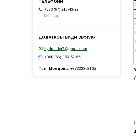
+380 (67) 216-43-22
Київстар
hydrolider7@gmail.com
+380 (66) 350-52-66
Тел. Молдова
+37322803105
*
Д
H
Ш