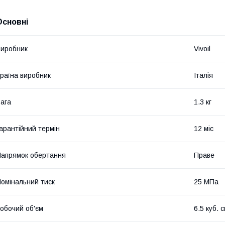
Основні
иробник
Vivoil
раїна виробник
Італія
ага
1.3 кг
арантійний термін
12 міс
апрямок обертання
Праве
омінальний тиск
25 МПа
обочий об'єм
6.5 куб. 