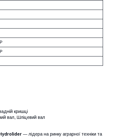
PP
PP
задній кришці
аний вал, Шліцевий вал
Hydrolider
— лідера на ринку аграрної техніки та