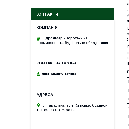
Ф
з
КОНТАКТИ
д
а
К
м
Гідролідер - агротехніка,
в
промислове та будівельне обладнання
К
п
в
і
Личманенко Тетяна
с. Тарасівка, вул. Київська, будинок
1, Тарасовка, Україна