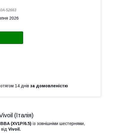
:
0А-52663
рпня 2026
ротягом 14 днів
за домовленістю
oil (Італія)
FBBA (XV1P/6.5)
із зовнішніми шестернями,
 від
Vivoil.