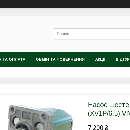
 ТА ОПЛАТА
ОБМІН ТА ПОВЕРНЕННЯ
АКЦІІ
ВІДГУК
Насос шест
(XV1P/6.5) V
7 200 ₴