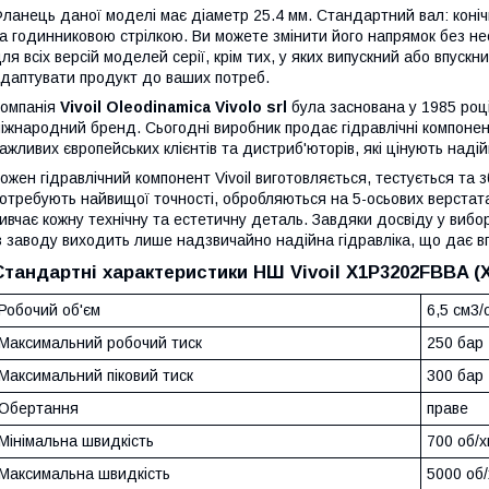
ланець даної моделі має діаметр 25.4 мм. Стандартний вал: коніч
а годинниковою стрілкою. Ви можете змінити його напрямок без не
ля всіх версій моделей серії, крім тих, у яких випускний або впус
даптувати продукт до ваших потреб.
омпанія
Vivoil Oleodinamica Vivolo srl
була заснована у 1985 році
іжнародний бренд. Сьогодні виробник продає гідравлічні компонент
ажливих європейських клієнтів та дистриб'юторів, які цінують надійн
ожен гідравлічний компонент Vivoil виготовляється, тестується та з
отребують найвищої точності, обробляються на 5-осьових верстат
ивчає кожну технічну та естетичну деталь. Завдяки досвіду у виборі 
з заводу виходить лише надзвичайно надійна гідравліка, що дає впе
Стандартні характеристики НШ Vivoil X1P3202FBBA (X
Робочий об'єм
6,5 см3/
Максимальний робочий тиск
250 бар
Максимальний піковий тиск
300 бар
Обертання
праве
Мінімальна швидкість
700 об/х
Максимальна швидкість
5000 об/