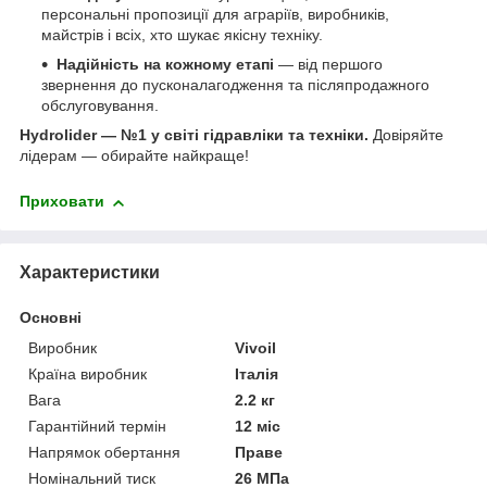
персональні пропозиції для аграріїв, виробників,
майстрів і всіх, хто шукає якісну техніку.
Надійність на кожному етапі
— від першого
звернення до пусконалагодження та післяпродажного
обслуговування.
Hydrolider — №1 у світі гідравліки та техніки.
Довіряйте
лідерам — обирайте найкраще!
Приховати
Характеристики
Основні
Виробник
Vivoil
Країна виробник
Італія
Вага
2.2 кг
Гарантійний термін
12 міс
Напрямок обертання
Праве
Номінальний тиск
26 МПа