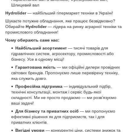
Шлицевий вал
Hydrolider
— найбільший гіпермаркет техніки в Україні!
Шукаєте потужне обладнання, яке працює безвідмовно?
Обирайте
Hydrolider
— лідера на ринку аграрної техніки та
промислового обладнання!
Чому обирають саме нас:
Найбільший асортимент
— тисячі товарів для
гідравлічних систем, агросектору, промисловості або
бізнесу. Усе в одному місці!
Гарантована якість
— ми офіційні дилери провідних
світових брендів. Пропонуємо лише перевірену техніку,
яка служить довго.
Професійна підтримка
— індивідуальний підбір,
технічні консультації, монтаж і сервіс будь-якої
складності. Ми не просто продаємо — ми розв’язуємо
ваші задачі!
Для бізнесу та приватних осіб
— ми пропонуємо
ефективні рішення як для підприємств, так і для
приватних клієнтів.
Вигідні умови
— конкурентні ціни, системи знижок та