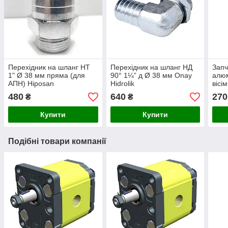
Перехідник на шланг НТ
Перехідник на шланг НД
Запч
1" Ø 38 мм пряма (для
90° 1¼” д Ø 38 мм Onay
алюм
АПН) Hiposan
Hidrolik
вісі
Maki
480
640
270
₴
₴
Купити
Купити
Подібні товари компанії