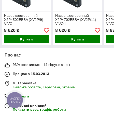
Насос шестеренний
Насос шестеренний
Нас
X2P4502EBBA (XV2P/9)
X2P4702EBBA (XV2P/11)
X2P
VIVOIL
VIVOIL
VIVO
8 620
8 620
8 8
₴
₴
Купити
Купити
Про нас
93% позитивних з 14 відгуків за рік
Працює з 15.03.2013
м. Тарасовка
Київська область, Тарасовка, Україна
Контакти
КНОПКА
ЗВ'ЯЗКУ
Сьогодні вихідний
Показати весь графік роботи