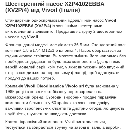
Шестеренний насос X2P4102EBBA
(XV2P/4) від Vivoil (Італія)
Стандартний односпрямований гідравлічний насос
Vivoil
X2P4102EBBA (XV2P/4)
із зовнішніми шестернями,
виготовлений з алюмінію. Представляє групу 2 шестеренних
насосів від
Vivoil.
Фланець даної моделі має діаметр 36.5 мм. Стандартний вал:
конічний 1:8 ø17.4 M12x1.5 шпонка 4. Насос обертається за
годинниковою стрілкою. Ви можете змінити його напрямок без
необхідності додавання будь-яких компонентів (діє для всіх
версій моделей серії, крім тих, у яких випускний або впускний
отвір знаходиться на передньому фланці), щоб адаптувати
продукт до ваших потреб.
Компанія
Vivoil Oleodinamica Vivolo srl
була заснована у
1985 році і з невеликого бізнесу перетворилася на
міжнародний бренд. Сьогодні виробник продає гідравлічні
компоненти більш ніж у 60 країнах та завоював довіру
важливих європейських клієнтів та дистриб'юторів, які цінують
надійність, гнучкість та швидкість доставки.
Кожен гідравлічний компонент Vivoil виготовляється,
тестується та збирається вручну на заводі в Італії, а вироби,