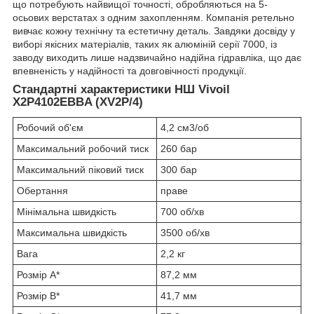
що потребують найвищої точності, обробляються на 5-
осьових верстатах з одним захопленням. Компанія ретельно
вивчає кожну технічну та естетичну деталь. Завдяки досвіду у
виборі якісних матеріалів, таких як алюміній серії 7000, із
заводу виходить лише надзвичайно надійна гідравліка, що дає
впевненість у надійності та довговічності продукції.
Стандартні характеристики НШ Vivoil
X2P4102EBBA (XV2P/4)
Робочий об'єм
4,2 см3/об
Максимальний робочий тиск
260 бар
Максимальний піковий тиск
300 бар
Обертання
праве
Мінімальна швидкість
700 об/хв
Максимальна швидкість
3500 об/хв
Вага
2,2 кг
Розмір A*
87,2 мм
Розмір B*
41,7 мм