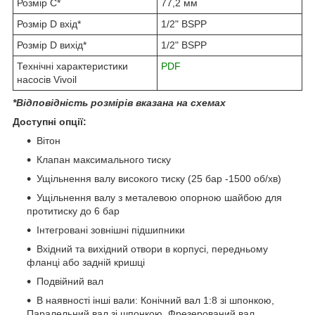
Розмір C*
77,2 мм
Розмір D вхід*
1/2" BSPP
Розмір D вихід*
1/2" BSPP
Технічні характеристики
PDF
насосів Vivoil
*Відповідність розмірів вказана на схемах
Доступні опції:
Вітон
Клапан максимального тиску
Ущільнення валу високого тиску (25 бар -1500 об/хв)
Ущільнення валу з металевою опорною шайбою для
протитиску до 6 бар
Інтегровані зовнішні підшипники
Вхідний та вихідний отвори в корпусі, передньому
фланці або задній кришці
Подвійний вал
В наявності інші вали: Конічний вал 1:8 зі шпонкою,
Паралельний вал зі шпонкою, Фрезерований вал,