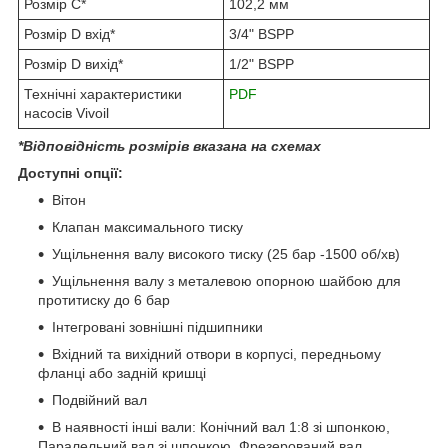
Розмір C*
102,2 мм
Розмір D вхід*
3/4" BSPP
Розмір D вихід*
1/2" BSPP
Технічні характеристики
PDF
насосів Vivoil
*Відповідність розмірів вказана на схемах
Доступні опції:
Вітон
Клапан максимального тиску
Ущільнення валу високого тиску (25 бар -1500 об/хв)
Ущільнення валу з металевою опорною шайбою для
протитиску до 6 бар
Інтегровані зовнішні підшипники
Вхідний та вихідний отвори в корпусі, передньому
фланці або задній кришці
Подвійний вал
В наявності інші вали: Конічний вал 1:8 зі шпонкою,
Паралельний вал зі шпонкою, Фрезерований вал,