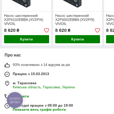
Насос шестеренний
Насос шестеренний
Нас
X2P4102EBBA (XV2P/4)
X2P4502EBBA (XV2P/9)
X2P4
VIVOIL
VIVOIL
VIVO
8 620
8 620
8 6
₴
₴
Купити
Купити
Про нас
93% позитивних з 14 відгуків за рік
Працює з 15.03.2013
м. Тарасовка
Київська область, Тарасовка, Україна
Контакти
КНОПКА
ЗВ'ЯЗКУ
Сьогодні працює з 09:00 до 19:00
Показати весь графік роботи