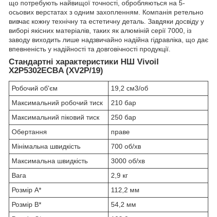
що потребують найвищої точності, обробляються на 5-
осьових верстатах з одним захопленням. Компанія ретельно
вивчає кожну технічну та естетичну деталь. Завдяки досвіду у
виборі якісних матеріалів, таких як алюміній серії 7000, із
заводу виходить лише надзвичайно надійна гідравліка, що дає
впевненість у надійності та довговічності продукції.
Стандартні характеристики НШ Vivoil
X2P5302ECBA (XV2P/19)
Робочий об'єм
19,2 см3/об
Максимальний робочий тиск
210 бар
Максимальний піковий тиск
250 бар
Обертання
праве
Мінімальна швидкість
700 об/хв
Максимальна швидкість
3000 об/хв
Вага
2,9 кг
Розмір A*
112,2 мм
Розмір B*
54,2 мм