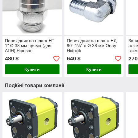
Перехідник на шланг НТ
Перехідник на шланг НД
Запч
1" Ø 38 мм пряма (для
90° 1¼” д Ø 38 мм Onay
алюм
АПН) Hiposan
Hidrolik
вісі
Maki
480
640
270
₴
₴
Купити
Купити
Подібні товари компанії