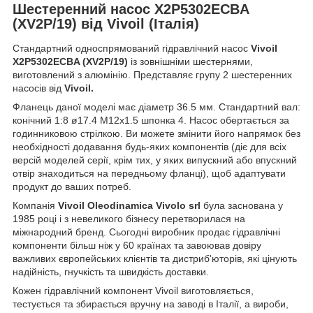
Шестеренний насос X2P5302ECBA
(XV2P/19) від Vivoil (Італія)
Стандартний односпрямований гідравлічний насос
Vivoil
X2P5302ECBA (XV2P/19)
із зовнішніми шестернями,
виготовлений з алюмінію. Представляє групу 2 шестеренних
насосів від
Vivoil.
Фланець даної моделі має діаметр 36.5 мм. Стандартний вал:
конічний 1:8 ø17.4 M12x1.5 шпонка 4. Насос обертається за
годинниковою стрілкою. Ви можете змінити його напрямок без
необхідності додавання будь-яких компонентів (діє для всіх
версій моделей серії, крім тих, у яких випускний або впускний
отвір знаходиться на передньому фланці), щоб адаптувати
продукт до ваших потреб.
Компанія
Vivoil Oleodinamica Vivolo srl
була заснована у
1985 році і з невеликого бізнесу перетворилася на
міжнародний бренд. Сьогодні виробник продає гідравлічні
компоненти більш ніж у 60 країнах та завоював довіру
важливих європейських клієнтів та дистриб'юторів, які цінують
надійність, гнучкість та швидкість доставки.
Кожен гідравлічний компонент Vivoil виготовляється,
тестується та збирається вручну на заводі в Італії, а вироби,