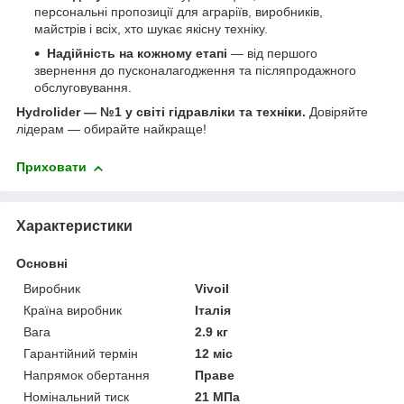
персональні пропозиції для аграріїв, виробників,
майстрів і всіх, хто шукає якісну техніку.
Надійність на кожному етапі
— від першого
звернення до пусконалагодження та післяпродажного
обслуговування.
Hydrolider — №1 у світі гідравліки та техніки.
Довіряйте
лідерам — обирайте найкраще!
Приховати
Характеристики
Основні
Виробник
Vivoil
Країна виробник
Італія
Вага
2.9 кг
Гарантійний термін
12 міс
Напрямок обертання
Праве
Номінальний тиск
21 МПа