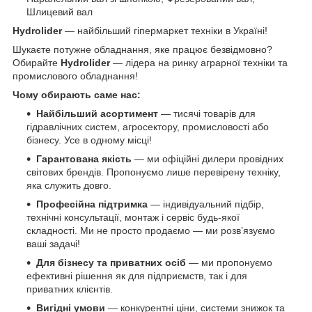
Шлицевий вал
Hydrolider
— найбільший гіпермаркет техніки в Україні!
Шукаєте потужне обладнання, яке працює безвідмовно?
Обирайте
Hydrolider
— лідера на ринку аграрної техніки та
промислового обладнання!
Чому обирають саме нас:
Найбільший асортимент
— тисячі товарів для
гідравлічних систем, агросектору, промисловості або
бізнесу. Усе в одному місці!
Гарантована якість
— ми офіційні дилери провідних
світових брендів. Пропонуємо лише перевірену техніку,
яка служить довго.
Професійна підтримка
— індивідуальний підбір,
технічні консультації, монтаж і сервіс будь-якої
складності. Ми не просто продаємо — ми розв’язуємо
ваші задачі!
Для бізнесу та приватних осіб
— ми пропонуємо
ефективні рішення як для підприємств, так і для
приватних клієнтів.
Вигідні умови
— конкурентні ціни, системи знижок та