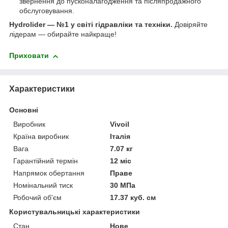
звернення до пусконалагодження та післяпродажного
обслуговування.
Hydrolider — №1 у світі гідравліки та техніки.
Довіряйте
лідерам — обирайте найкраще!
Приховати
Характеристики
Основні
Виробник
Vivoil
Країна виробник
Італія
Вага
7.07 кг
Гарантійний термін
12 міс
Напрямок обертання
Праве
Номінальний тиск
30 МПа
Робочий об'єм
17.37 куб. см
Користувальницькі характеристики
Стан
Нове