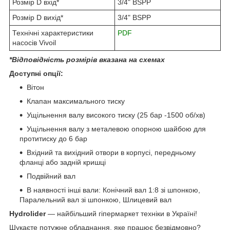
Розмір D вхід*
3/4" BSPP
Розмір D вихід*
3/4" BSPP
Технічні характеристики
PDF
насосів Vivoil
*Відповідність розмірів вказана на схемах
Доступні опції:
Вітон
Клапан максимального тиску
Ущільнення валу високого тиску (25 бар -1500 об/хв)
Ущільнення валу з металевою опорною шайбою для
протитиску до 6 бар
Вхідний та вихідний отвори в корпусі, передньому
фланці або задній кришці
Подвійний вал
В наявності інші вали: Конічний вал 1:8 зі шпонкою,
Паралельний вал зі шпонкою, Шлицевий вал
Hydrolider
— найбільший гіпермаркет техніки в Україні!
Шукаєте потужне обладнання, яке працює безвідмовно?