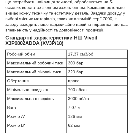
що потребують найвищої точності, обробляються на 5-
осьових верстатах з одним захопленням. Компанія ретельно
вивчає кожну технічну та естетичну деталь. Завдяки досвіду у
виборі якісних матеріалів, таких як алюміній серії 7000, із
заводу виходить лише надзвичайно надійна гідравліка, що дає
впевненість у надійності та довговічності продукції.
Стандартні характеристики НШ Vivoil
X3P6802ADDA (XV3P/18)
Робочий об'єм
17,37 см3/об
Максимальний робочий тиск
300 бар
Максимальний піковий тиск
320 бар
Обертання
праве
Мінімальна швидкість
700 об/хв
Максимальна швидкість
3000 об/хв
Вага
7,07 кг
Розмір A*
126 мм
Розмір B*
62 мм