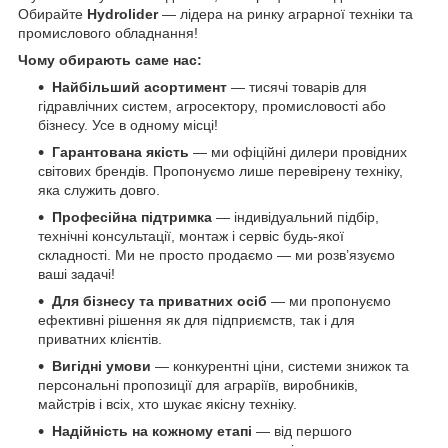
Обирайте
Hydrolider
— лідера на ринку аграрної техніки та
промислового обладнання!
Чому обирають саме нас:
Найбільший асортимент
— тисячі товарів для
гідравлічних систем, агросектору, промисловості або
бізнесу. Усе в одному місці!
Гарантована якість
— ми офіційні дилери провідних
світових брендів. Пропонуємо лише перевірену техніку,
яка служить довго.
Професійна підтримка
— індивідуальний підбір,
технічні консультації, монтаж і сервіс будь-якої
складності. Ми не просто продаємо — ми розв’язуємо
ваші задачі!
Для бізнесу та приватних осіб
— ми пропонуємо
ефективні рішення як для підприємств, так і для
приватних клієнтів.
Вигідні умови
— конкурентні ціни, системи знижок та
персональні пропозиції для аграріїв, виробників,
майстрів і всіх, хто шукає якісну техніку.
Надійність на кожному етапі
— від першого