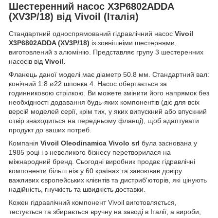
Шестеренний насос X3P6802ADDA
(XV3P/18) від Vivoil (Італія)
Стандартний односпрямований гідравлічний насос
Vivoil
X3P6802ADDA (XV3P/18)
із зовнішніми шестернями,
виготовлений з алюмінію. Представляє групу 3 шестеренних
насосів від
Vivoil.
Фланець даної моделі має діаметр 50.8 мм. Стандартний вал:
конічний 1:8 ø22 шпонка 4. Насос обертається за
годинниковою стрілкою. Ви можете змінити його напрямок без
необхідності додавання будь-яких компонентів (діє для всіх
версій моделей серії, крім тих, у яких випускний або впускний
отвір знаходиться на передньому фланці), щоб адаптувати
продукт до ваших потреб.
Компанія
Vivoil Oleodinamica Vivolo srl
була заснована у
1985 році і з невеликого бізнесу перетворилася на
міжнародний бренд. Сьогодні виробник продає гідравлічні
компоненти більш ніж у 60 країнах та завоював довіру
важливих європейських клієнтів та дистриб'юторів, які цінують
надійність, гнучкість та швидкість доставки.
Кожен гідравлічний компонент Vivoil виготовляється,
тестується та збирається вручну на заводі в Італії, а вироби,