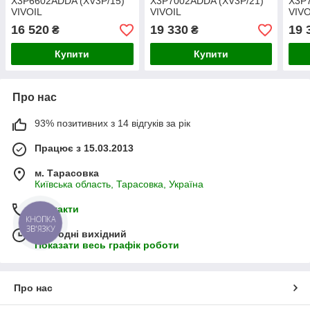
X3P6602ADDA (XV3P/15)
X3P7002ADDA (XV3P/21)
X3P
VIVOIL
VIVOIL
VIVO
16 520
19 330
19 
₴
₴
Купити
Купити
Про нас
93% позитивних з 14 відгуків за рік
Працює з 15.03.2013
м. Тарасовка
Київська область, Тарасовка, Україна
Контакти
КНОПКА
ЗВ'ЯЗКУ
Сьогодні вихідний
Показати весь графік роботи
Про нас