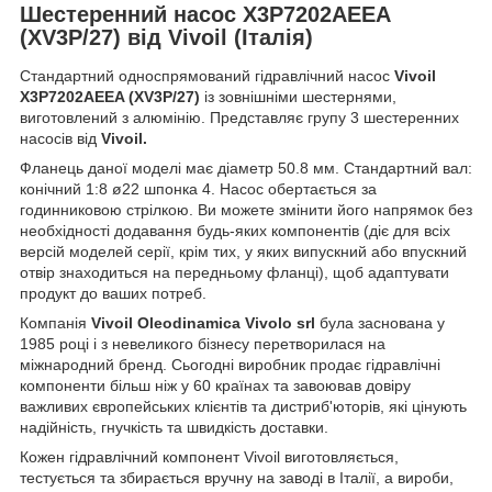
Шестеренний насос X3P7202AEEA
(XV3P/27) від Vivoil (Італія)
Стандартний односпрямований гідравлічний насос
Vivoil
X3P7202AEEA (XV3P/27)
із зовнішніми шестернями,
виготовлений з алюмінію. Представляє групу 3 шестеренних
насосів від
Vivoil.
Фланець даної моделі має діаметр 50.8 мм. Стандартний вал:
конічний 1:8 ø22 шпонка 4. Насос обертається за
годинниковою стрілкою. Ви можете змінити його напрямок без
необхідності додавання будь-яких компонентів (діє для всіх
версій моделей серії, крім тих, у яких випускний або впускний
отвір знаходиться на передньому фланці), щоб адаптувати
продукт до ваших потреб.
Компанія
Vivoil Oleodinamica Vivolo srl
була заснована у
1985 році і з невеликого бізнесу перетворилася на
міжнародний бренд. Сьогодні виробник продає гідравлічні
компоненти більш ніж у 60 країнах та завоював довіру
важливих європейських клієнтів та дистриб'юторів, які цінують
надійність, гнучкість та швидкість доставки.
Кожен гідравлічний компонент Vivoil виготовляється,
тестується та збирається вручну на заводі в Італії, а вироби,