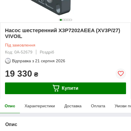
Насос шестеренний X3P7202AEEA (XV3P/27)
VIVOIL
Під замовлення
Код: 0А-52679
Роздріб
Відправка з
21 серпня 2026
19 330
₴
Купити
Опис
Характеристики
Доставка
Оплата
Умови п
Опис