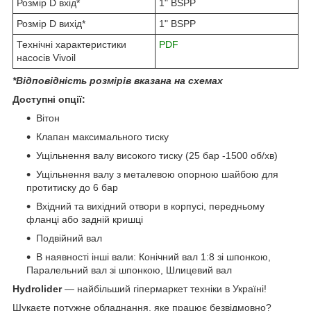
Розмір D вхід*
1" BSPP
Розмір D вихід*
1" BSPP
Технічні характеристики
PDF
насосів Vivoil
*Відповідність розмірів вказана на схемах
Доступні опції:
Вітон
Клапан максимального тиску
Ущільнення валу високого тиску (25 бар -1500 об/хв)
Ущільнення валу з металевою опорною шайбою для
протитиску до 6 бар
Вхідний та вихідний отвори в корпусі, передньому
фланці або задній кришці
Подвійний вал
В наявності інші вали: Конічний вал 1:8 зі шпонкою,
Паралельний вал зі шпонкою, Шлицевий вал
Hydrolider
— найбільший гіпермаркет техніки в Україні!
Шукаєте потужне обладнання, яке працює безвідмовно?