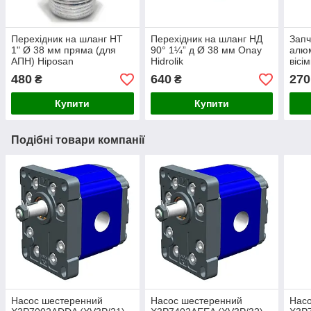
Перехідник на шланг НТ
Перехідник на шланг НД
Запч
1" Ø 38 мм пряма (для
90° 1¼” д Ø 38 мм Onay
алюм
АПН) Hiposan
Hidrolik
вісі
Maki
480
640
270
₴
₴
Купити
Купити
Подібні товари компанії
Насос шестеренний
Насос шестеренний
Нас