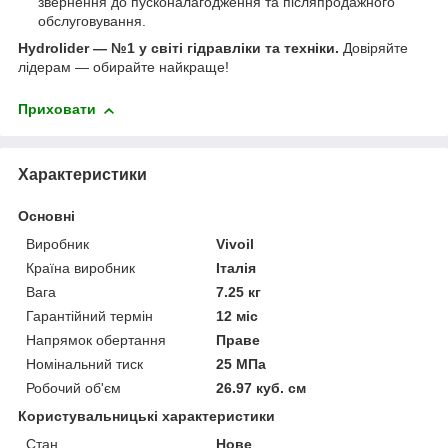
звернення до пусконалагодження та післяпродажного
обслуговування.
Hydrolider — №1 у світі гідравліки та техніки.
Довіряйте
лідерам — обирайте найкраще!
Приховати
Характеристики
Основні
Виробник
Vivoil
Країна виробник
Італія
Вага
7.25 кг
Гарантійний термін
12 міс
Напрямок обертання
Праве
Номінальний тиск
25 МПа
Робочий об'єм
26.97 куб. см
Користувальницькі характеристики
Стан
Нове