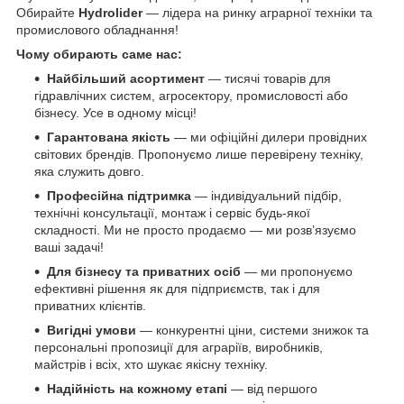
Обирайте
Hydrolider
— лідера на ринку аграрної техніки та
промислового обладнання!
Чому обирають саме нас:
Найбільший асортимент
— тисячі товарів для
гідравлічних систем, агросектору, промисловості або
бізнесу. Усе в одному місці!
Гарантована якість
— ми офіційні дилери провідних
світових брендів. Пропонуємо лише перевірену техніку,
яка служить довго.
Професійна підтримка
— індивідуальний підбір,
технічні консультації, монтаж і сервіс будь-якої
складності. Ми не просто продаємо — ми розв’язуємо
ваші задачі!
Для бізнесу та приватних осіб
— ми пропонуємо
ефективні рішення як для підприємств, так і для
приватних клієнтів.
Вигідні умови
— конкурентні ціни, системи знижок та
персональні пропозиції для аграріїв, виробників,
майстрів і всіх, хто шукає якісну техніку.
Надійність на кожному етапі
— від першого