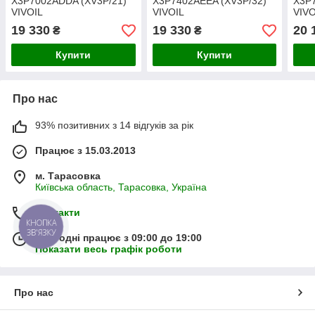
X3P7002ADDA (XV3P/21)
X3P7402AEEA (XV3P/32)
X3P
VIVOIL
VIVOIL
VIVO
19 330
19 330
20 
₴
₴
Купити
Купити
Про нас
93% позитивних з 14 відгуків за рік
Працює з 15.03.2013
м. Тарасовка
Київська область, Тарасовка, Україна
Контакти
КНОПКА
ЗВ'ЯЗКУ
Сьогодні працює з 09:00 до 19:00
Показати весь графік роботи
Про нас