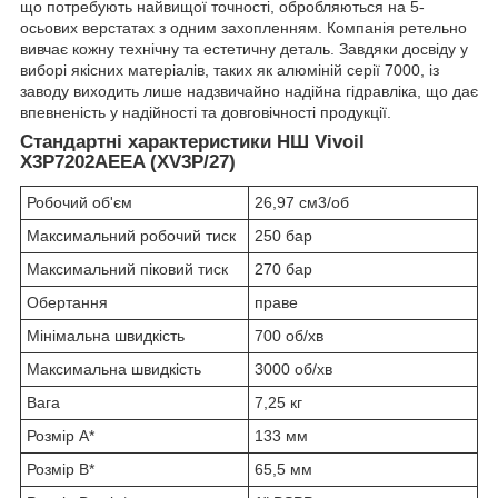
що потребують найвищої точності, обробляються на 5-
осьових верстатах з одним захопленням. Компанія ретельно
вивчає кожну технічну та естетичну деталь. Завдяки досвіду у
виборі якісних матеріалів, таких як алюміній серії 7000, із
заводу виходить лише надзвичайно надійна гідравліка, що дає
впевненість у надійності та довговічності продукції.
Стандартні характеристики НШ Vivoil
X3P7202AEEA (XV3P/27)
Робочий об'єм
26,97 см3/об
Максимальний робочий тиск
250 бар
Максимальний піковий тиск
270 бар
Обертання
праве
Мінімальна швидкість
700 об/хв
Максимальна швидкість
3000 об/хв
Вага
7,25 кг
Розмір A*
133 мм
Розмір B*
65,5 мм