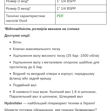
Розмір D вхід*
1" 1/4 BSPP
Розмір D вихід*
1" 1/4 BSPP
Технічні характеристики
PDF
насосів Vivoil
*Відповідність розмірів вказана на схемах
Доступні опції:
Вітон
Клапан максимального тиску
Ущільнення валу високого тиску (25 бар -1500 об/хв)
Ущільнення валу з металевою опорною шайбою для
протитиску до 6 бар
Вхідний та вихідний отвори в корпусі, передньому
фланці або задній кришці
Подвійний вал
В наявності інші вали: Конічний вал 1:8 зі шпонкою,
Паралельний вал зі шпонкою, Шлицевий вал
Hydrolider
— найбільший гіпермаркет техніки в Україні!
Шукаєте потужне обладнання, яке працює безвідмовно?