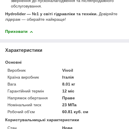
звернення до пусконалагодження та післяпродажного
обслуговування.
Hydrolider — №1 у світі гідравліки та техніки.
Довіряйте
лідерам — обирайте найкраще!
Приховати
Характеристики
Основні
Виробник
Vivoil
Країна виробник
Італія
Вага
8.01 кг
Гарантійний термін
12 міс
Напрямок обертання
Праве
Номінальний тиск
23 МПа
Робочий об'єм
60.81 куб. см
Користувальницькі характеристики
Стан
Нове