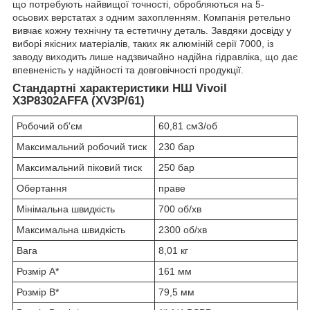
що потребують найвищої точності, обробляються на 5-
осьових верстатах з одним захопленням. Компанія ретельно
вивчає кожну технічну та естетичну деталь. Завдяки досвіду у
виборі якісних матеріалів, таких як алюміній серії 7000, із
заводу виходить лише надзвичайно надійна гідравліка, що дає
впевненість у надійності та довговічності продукції.
Стандартні характеристики НШ Vivoil
X3P8302AFFA (XV3P/61)
Робочий об'єм
60,81 см3/об
Максимальний робочий тиск
230 бар
Максимальний піковий тиск
250 бар
Обертання
праве
Мінімальна швидкість
700 об/хв
Максимальна швидкість
2300 об/хв
Вага
8,01 кг
Розмір A*
161 мм
Розмір B*
79,5 мм