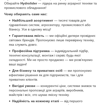
Обирайте
Hydrolider
— лідера на ринку аграрної техніки та
промислового обладнання!
Чому обирають саме нас:
Найбільший асортимент
— тисячі товарів для
гідравлічних систем, агросектору, промисловості або
бізнесу. Усе в одному місці!
Гарантована якість
— ми офіційні дилери провідних
світових брендів. Пропонуємо лише перевірену техніку,
яка служить довго.
Професійна підтримка
— індивідуальний підбір,
технічні консультації, монтаж і сервіс будь-якої
складності. Ми не просто продаємо — ми розв’язуємо
ваші задачі!
Для бізнесу та приватних осіб
— ми пропонуємо
ефективні рішення як для підприємств, так і для
приватних клієнтів.
Вигідні умови
— конкурентні ціни, системи знижок та
персональні пропозиції для аграріїв, виробників,
майстрів і всіх, хто шукає якісну техніку.
Надійність на кожному етапі
— від першого