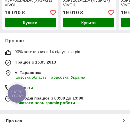
X3P7002ADDA (XV3P/21)
X3P7202AEEA (XV3P/27)
X3P
VIVOIL
VIVOIL
VIVO
19 010
19 010
19 
₴
₴
Купити
Купити
Про нас
93% позитивних з 14 відгуків за рік
Працює з 15.03.2013
м. Тарасовка
Київська область, Тарасовка, Україна
Контакти
КНОПКА
ЗВ'ЯЗКУ
Сьогодні працює з 09:00 до 19:00
Показати весь графік роботи
Про нас