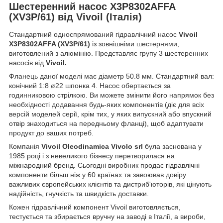
Шестеренний насос X3P8302AFFA
(XV3P/61) від Vivoil (Італія)
Стандартний односпрямований гідравлічний насос
Vivoil
X3P8302AFFA (XV3P/61)
із зовнішніми шестернями,
виготовлений з алюмінію. Представляє групу 3 шестеренних
насосів від
Vivoil.
Фланець даної моделі має діаметр 50.8 мм. Стандартний вал:
конічний 1:8 ø22 шпонка 4. Насос обертається за
годинниковою стрілкою. Ви можете змінити його напрямок без
необхідності додавання будь-яких компонентів (діє для всіх
версій моделей серії, крім тих, у яких випускний або впускний
отвір знаходиться на передньому фланці), щоб адаптувати
продукт до ваших потреб.
Компанія
Vivoil Oleodinamica Vivolo srl
була заснована у
1985 році і з невеликого бізнесу перетворилася на
міжнародний бренд. Сьогодні виробник продає гідравлічні
компоненти більш ніж у 60 країнах та завоював довіру
важливих європейських клієнтів та дистриб'юторів, які цінують
надійність, гнучкість та швидкість доставки.
Кожен гідравлічний компонент Vivoil виготовляється,
тестується та збирається вручну на заводі в Італії, а вироби,