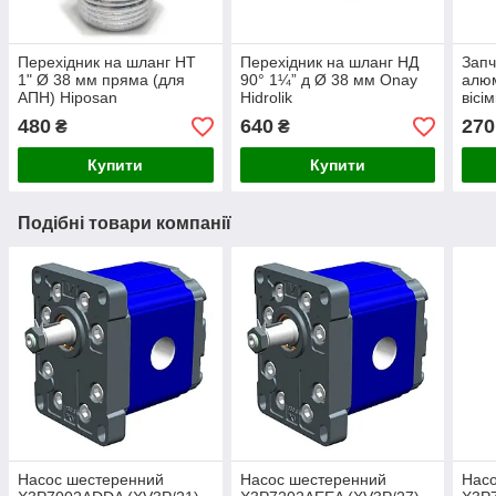
Перехідник на шланг НТ
Перехідник на шланг НД
Запч
1" Ø 38 мм пряма (для
90° 1¼” д Ø 38 мм Onay
алюм
АПН) Hiposan
Hidrolik
вісі
Maki
480
640
270
₴
₴
Купити
Купити
Подібні товари компанії
Насос шестеренний
Насос шестеренний
Нас