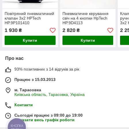
Повітряний пневматичний
Пневматичне керування
Клап
клапан 3x2 HPTech
свіч на 4 кнопки HpTech
ручн
HP.9P101410
HP.9D4113
3x2 
1 930
2 820
2 2
₴
₴
Купити
Купити
Про нас
93% позитивних з 14 відгуків за рік
Працює з 15.03.2013
м. Тарасовка
Київська область, Тарасовка, Україна
Контакти
Сьогодні працює з 09:00 до 19:00
Показати весь графік роботи
КНОПКА