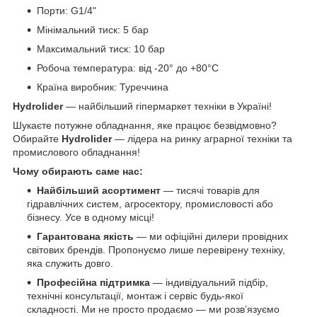
Порти: G1/4"
Мінімальний тиск: 5 бар
Максимальний тиск: 10 бар
Робоча температура: від -20° до +80°C
Країна виробник: Туреччина
Hydrolider
— найбільший гіпермаркет техніки в Україні!
Шукаєте потужне обладнання, яке працює безвідмовно?
Обирайте
Hydrolider
— лідера на ринку аграрної техніки та
промислового обладнання!
Чому обирають саме нас:
Найбільший асортимент
— тисячі товарів для
гідравлічних систем, агросектору, промисловості або
бізнесу. Усе в одному місці!
Гарантована якість
— ми офіційні дилери провідних
світових брендів. Пропонуємо лише перевірену техніку,
яка служить довго.
Професійна підтримка
— індивідуальний підбір,
технічні консультації, монтаж і сервіс будь-якої
складності. Ми не просто продаємо — ми розв’язуємо