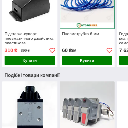
Підставка-супорт
Пневмотрубка 6 мм
Гид
пневматичного джойстика
клап
пластикова
само
310
60
7 6
₴
₴/м
390 ₴
Купити
Купити
Подібні товари компанії