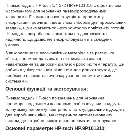
Пневмопедаль HP-tech 1/4 3x2 HP.9P101310 є ефективним
інструментом для керування пневморозподільними
клапанами. Її компактна конструкція та простота у
використанні роблять її ідеальним вибором для промислових
завдань, що вимагають точного контролю повітряних потоків.
Ця модель розроблена з акцентом на довговічність і
надійність, що дозволяє використовувати її в складних
умовах.
З використанням високоякісних матеріалів та ретельної
збірки, пневмопедаль здатна витримувати значні
навантаження та широкий діапазон робочих температур. Це
робить її універсальним рішенням для різних галузей, де
необхідно швидке та точне керування пневматичними
системами.
Основні функції та застосування:
Пневмопедаль HP-tech призначена для керування
пневморозподільними клапанами, забезпечуючи швидку та
точну зміну напрямку повітряного потоку. Ідеально підходить
для виробничих ліній, майстерень та автоматизованих
систем, де потрібне високоточне пневматичне керування.
Основні параметри HP-tech HP.9P101310: