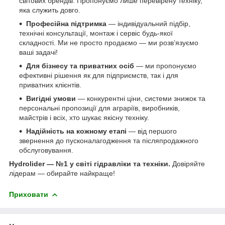
світових брендів. Пропонуємо лише перевірену техніку,
яка служить довго.
Професійна підтримка
— індивідуальний підбір,
технічні консультації, монтаж і сервіс будь-якої
складності. Ми не просто продаємо — ми розв’язуємо
ваші задачі!
Для бізнесу та приватних осіб
— ми пропонуємо
ефективні рішення як для підприємств, так і для
приватних клієнтів.
Вигідні умови
— конкурентні ціни, системи знижок та
персональні пропозиції для аграріїв, виробників,
майстрів і всіх, хто шукає якісну техніку.
Надійність на кожному етапі
— від першого
звернення до пусконалагодження та післяпродажного
обслуговування.
Hydrolider — №1 у світі гідравліки та техніки.
Довіряйте
лідерам — обирайте найкраще!
Приховати