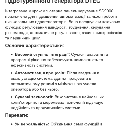
гідротурбінного генератора DTEC
Інтегрована мікрокомп'ютерна панель керування SD9000
призначена для підвищення автоматизації та якості роботи
низьковольтних гідрогенераторів. Вона поєднує сім ключових
функцій: регулювання швидкості, збудження, керування
рівнем води, автоматичне регулювання, захист, синхронізацію
та первинний цикл.
Основні характеристики:
Високий ступінь інтеграції:
Сучасні апаратні та
програмні рішення забезпечують компактність та
ефективність системи.
Автоматизація процесів:
Після введення в
експлуатацію система здатна працювати в
автоматичному режимі з мінімальною участю
оператора або без нього.
Сучасні технології:
Використання найновіших
комп'ютерних та мережевих технологій підвищує
надійність та продуктивність системи.
Переваги:
Універсальність:
Об'єднання семи функцій в