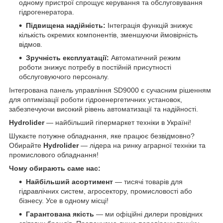
одному пристрої спрощує керування та обслуговування
гідрогенератора.
Підвищена надійність:
Інтеграція функцій знижує
кількість окремих компонентів, зменшуючи ймовірність
відмов.
Зручність експлуатації:
Автоматичний режим
роботи знижує потребу в постійній присутності
обслуговуючого персоналу.
Інтегрована панель управління SD9000 є сучасним рішенням
для оптимізації роботи гідроенергетичних установок,
забезпечуючи високий рівень автоматизації та надійності.
Hydrolider
— найбільший гіпермаркет техніки в Україні!
Шукаєте потужне обладнання, яке працює безвідмовно?
Обирайте
Hydrolider
— лідера на ринку аграрної техніки та
промислового обладнання!
Чому обирають саме нас:
Найбільший асортимент
— тисячі товарів для
гідравлічних систем, агросектору, промисловості або
бізнесу. Усе в одному місці!
Гарантована якість
— ми офіційні дилери провідних