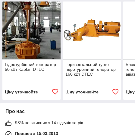
Гідротурбінний генератор
Горизонтальний турго
Блок
50 кВт Kaplan DTEC
гідротурбінний генератор
гене
160 кВт DTEC
авіа
Ціну уточнюйте
Ціну уточнюйте
Цін
Про нас
93% позитивних з 14 відгуків за рік
Працює з 15.03.2013