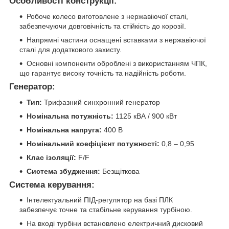
Особливості конструкції:
Робоче колесо виготовлене з нержавіючої сталі,
забезпечуючи довговічність та стійкість до корозії.
Напрямні частини оснащені вставками з нержавіючої
сталі для додаткового захисту.
Основні компоненти оброблені з використанням ЧПК,
що гарантує високу точність та надійність роботи.
Генератор:
Тип:
Трифазний синхронний генератор
Номінальна потужність:
1125 кВА / 900 кВт
Номінальна напруга:
400 В
Номінальний коефіцієнт потужності:
0,8 – 0,95
Клас ізоляції:
F/F
Система збудження:
Безщіткова
Система керування:
Інтелектуальний ПІД-регулятор на базі ПЛК
забезпечує точне та стабільне керування турбіною.
На вході турбіни встановлено електричний дисковий