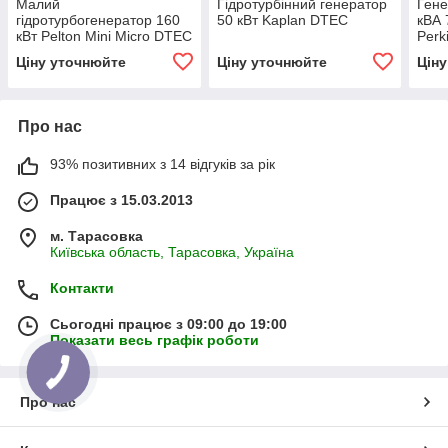
Малий
Гідротурбінний генератор
Гене
гідротурбогенератор 160
50 кВт Kaplan DTEC
кВА 
кВт Pelton Mini Micro DTEC
Perk
Gene
Ціну уточнюйте
Ціну уточнюйте
Цін
Про нас
93% позитивних з 14 відгуків за рік
Працює з 15.03.2013
м. Тарасовка
Київська область, Тарасовка, Україна
Контакти
Сьогодні працює з 09:00 до 19:00
Показати весь графік роботи
Про нас