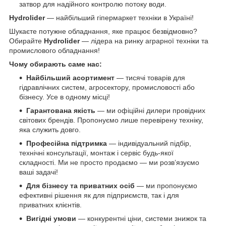
затвор для надійного контролю потоку води.
Hydrolider
— найбільший гіпермаркет техніки в Україні!
Шукаєте потужне обладнання, яке працює безвідмовно?
Обирайте
Hydrolider
— лідера на ринку аграрної техніки та
промислового обладнання!
Чому обирають саме нас:
Найбільший асортимент
— тисячі товарів для
гідравлічних систем, агросектору, промисловості або
бізнесу. Усе в одному місці!
Гарантована якість
— ми офіційні дилери провідних
світових брендів. Пропонуємо лише перевірену техніку,
яка служить довго.
Професійна підтримка
— індивідуальний підбір,
технічні консультації, монтаж і сервіс будь-якої
складності. Ми не просто продаємо — ми розв’язуємо
ваші задачі!
Для бізнесу та приватних осіб
— ми пропонуємо
ефективні рішення як для підприємств, так і для
приватних клієнтів.
Вигідні умови
— конкурентні ціни, системи знижок та