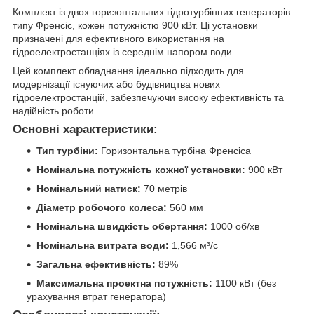
Комплект із двох горизонтальних гідротурбінних генераторів
типу Френсіс, кожен потужністю 900 кВт. Ці установки
призначені для ефективного використання на
гідроелектростанціях із середнім напором води.
Цей комплект обладнання ідеально підходить для
модернізації існуючих або будівництва нових
гідроелектростанцій, забезпечуючи високу ефективність та
надійність роботи.
Основні характеристики:
Тип турбіни:
Горизонтальна турбіна Френсіса
Номінальна потужність кожної установки:
900 кВт
Номінальний натиск:
70 метрів
Діаметр робочого колеса:
560 мм
Номінальна швидкість обертання:
1000 об/хв
Номінальна витрата води:
1,566 м³/с
Загальна ефективність:
89%
Максимальна проектна потужність:
1100 кВт (без
урахування втрат генератора)