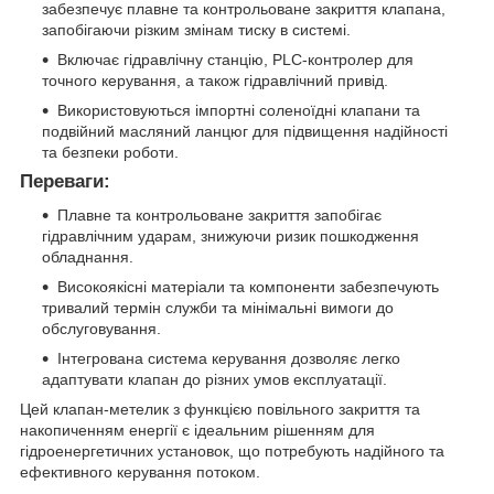
забезпечує плавне та контрольоване закриття клапана,
запобігаючи різким змінам тиску в системі.
Включає гідравлічну станцію, PLC-контролер для
точного керування, а також гідравлічний привід.
Використовуються імпортні соленоїдні клапани та
подвійний масляний ланцюг для підвищення надійності
та безпеки роботи.
Переваги:
Плавне та контрольоване закриття запобігає
гідравлічним ударам, знижуючи ризик пошкодження
обладнання.
Високоякісні матеріали та компоненти забезпечують
тривалий термін служби та мінімальні вимоги до
обслуговування.
Інтегрована система керування дозволяє легко
адаптувати клапан до різних умов експлуатації.
Цей клапан-метелик з функцією повільного закриття та
накопиченням енергії є ідеальним рішенням для
гідроенергетичних установок, що потребують надійного та
ефективного керування потоком.