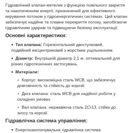
Гідравлічний клапан-метелик з функцією повільного закриття
та накопиченням енергії, призначений для ефективного
керування потоком у гідроенергетичних системах. Цей клапан
забезпечує надійне та плавне перекриття потоку, запобігаючи
гідравлічним ударам та підвищуючи безпеку експлуатації.
Основні характеристики:
Тип клапана:
Горизонтальний двостулковий,
подвійний ексцентриковий з жорстким ущільненням.
Діаметр:
Внутрішній діаметр 2,1 м, оптимальний для
різних гідротехнічних застосувань.
Матеріали:
Корпус: високоміцна сталь WCB, що забезпечує
довговічність та стійкість до корозії.
Диск клапана: сталь WCB для надійної роботи у
складних умовах.
Вал клапана: нержавіюча сталь 2Cr13, стійка до
зносу та корозії.
Гідравлічна система управління:
Енергонакопичувальна гідравлічна система