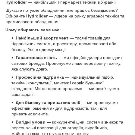
Hydrolider
— найбільший гіпермаркет техніки в Україні!
Шукаєте потужне обладнання, яке працює безвідмовно?
Обирайте
Hydrolider
— лідера на ринку аграрної техніки та
промислового обладнання!
Чому обирають саме нас:
Найбільший асортимент
— тисячі товарів для
гідравлічних систем, агросектору, промисловості або
бізнесу. Усе в одному місці!
Гарантована якість
— ми офіційні дилери провідних
світових брендів. Пропонуємо лише перевірену техніку,
яка служить довго.
Професійна підтримка
— індивідуальний підбір,
технічні консультації, монтаж і сервіс будь-якої
складності. Ми не просто продаємо — ми розв’язуємо
ваші задачі!
Для бізнесу та приватних осіб
— ми пропонуємо
ефективні рішення як для підприємств, так і для
приватних клієнтів.
Вигідні умови
— конкурентні ціни, системи знижок та
персональні пропозиції для аграріїв, виробників,
майстрів і всіх, хто шукає якісну техніку.