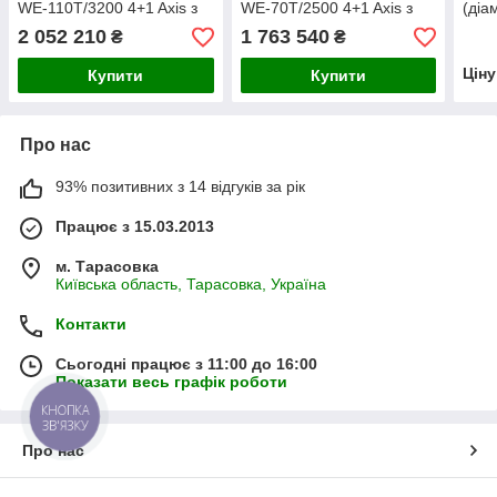
WE-110T/3200 4+1 Axis з
WE-70T/2500 4+1 Axis з
(діа
DELEM DA53TX 2D
DELEM DA53TX 2D
2 052 210
1 763 540
₴
₴
(3250x1800x2780 мм, 11
(3250x1800x2780 мм, 5,5
кВт)
кВт)
Цін
Купити
Купити
Про нас
93% позитивних з 14 відгуків за рік
Працює з 15.03.2013
м. Тарасовка
Київська область, Тарасовка, Україна
Контакти
Сьогодні працює з 11:00 до 16:00
Показати весь графік роботи
КНОПКА
ЗВ'ЯЗКУ
Про нас