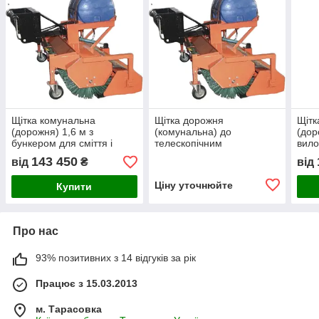
Щітка комунальна
Щітка дорожня
Щітк
(дорожня) 1,6 м з
(комунальна) до
(дор
бункером для сміття і
телескопічним
вило
поливом
навантажувачів MANITOU,
бунк
143 450
від
₴
від
JCB, САТ, Bobсat,
поли
NewHolland, Claas
Ціну уточнюйте
Купити
Про нас
93% позитивних з 14 відгуків за рік
Працює з 15.03.2013
м. Тарасовка