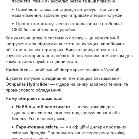
покриттів, таких як асфальт, бетон та інші поверхні.
Надійність: стійка конструкція витримує інтенсивні
навантаження, забезпечуючи тривалий термін служби.
Простота монтажу: легко встановлюється на Bobcat
C630 без необхідності доробок.
Комунальна щітка із системою поливу – це ефективний
інструмент для підтримки чистоти на вулицях, виробничих
об'єктах та інших територіях. Висока продуктивність та
зручність використання роблять її незамінним помічником для
комунальних служб та підприємств.
Hydrolider
— найбільший гіпермаркет техніки в Україні!
Шукаєте потужне обладнання, яке працює безвідмовно?
Обирайте
Hydrolider
— лідера на ринку аграрної техніки та
промислового обладнання!
Чому обирають саме нас:
Найбільший асортимент
— тисячі товарів для
гідравлічних систем, агросектору, промисловості або
бізнесу. Усе в одному місці!
Гарантована якість
— ми офіційні дилери провідних
світових брендів. Пропонуємо лише перевірену техніку,
яка служить довго.