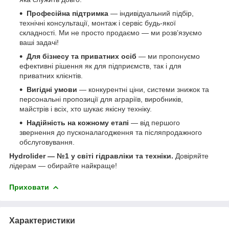
Професійна підтримка
— індивідуальний підбір,
технічні консультації, монтаж і сервіс будь-якої
складності. Ми не просто продаємо — ми розв’язуємо
ваші задачі!
Для бізнесу та приватних осіб
— ми пропонуємо
ефективні рішення як для підприємств, так і для
приватних клієнтів.
Вигідні умови
— конкурентні ціни, системи знижок та
персональні пропозиції для аграріїв, виробників,
майстрів і всіх, хто шукає якісну техніку.
Надійність на кожному етапі
— від першого
звернення до пусконалагодження та післяпродажного
обслуговування.
Hydrolider — №1 у світі гідравліки та техніки.
Довіряйте
лідерам — обирайте найкраще!
Приховати
Характеристики