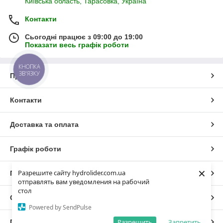
Київська область, Тарасовка, Україна
Контакти
Сьогодні працює з 09:00 до 19:00
Показати весь графік роботи
КНОПКА
ЗВ'ЯЗКУ
Про нас
Контакти
Доставка та оплата
Графік роботи
×
Разрешите сайту hydrolider.com.ua
Повна версія сайту
отправлять вам уведомления на рабочий
стол
Сайт створено на маркетплейсі
Prom.ua
Powered by SendPulse
Разрешить
Запретить
Політика конфіденційності