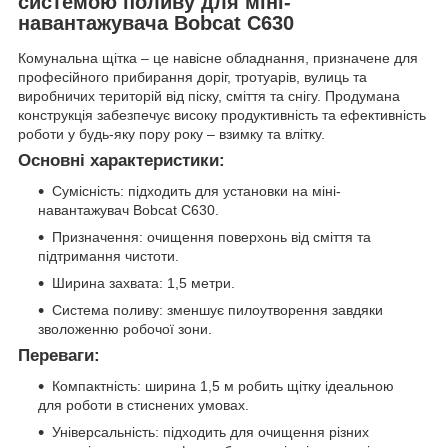
системою поливу для міні-
навантажувача Bobcat C630
Комунальна щітка – це навісне обладнання, призначене для
професійного прибирання доріг, тротуарів, вулиць та
виробничих територій від піску, сміття та снігу. Продумана
конструкція забезпечує високу продуктивність та ефективність
роботи у будь-яку пору року – взимку та влітку.
Основні характеристики:
Сумісність: підходить для установки на міні-
навантажувач Bobcat C630.
Призначення: очищення поверхонь від сміття та
підтримання чистоти.
Ширина захвата: 1,5 метри.
Система поливу: зменшує пилоутворення завдяки
зволоженню робочої зони.
Переваги:
Компактність: ширина 1,5 м робить щітку ідеальною
для роботи в стиснених умовах.
Універсальність: підходить для очищення різних