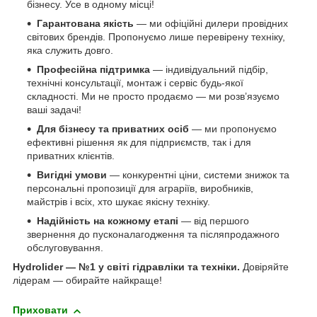
бізнесу. Усе в одному місці!
Гарантована якість
— ми офіційні дилери провідних
світових брендів. Пропонуємо лише перевірену техніку,
яка служить довго.
Професійна підтримка
— індивідуальний підбір,
технічні консультації, монтаж і сервіс будь-якої
складності. Ми не просто продаємо — ми розв’язуємо
ваші задачі!
Для бізнесу та приватних осіб
— ми пропонуємо
ефективні рішення як для підприємств, так і для
приватних клієнтів.
Вигідні умови
— конкурентні ціни, системи знижок та
персональні пропозиції для аграріїв, виробників,
майстрів і всіх, хто шукає якісну техніку.
Надійність на кожному етапі
— від першого
звернення до пусконалагодження та післяпродажного
обслуговування.
Hydrolider — №1 у світі гідравліки та техніки.
Довіряйте
лідерам — обирайте найкраще!
Приховати