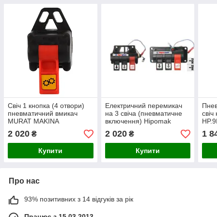
Свіч 1 кнопка (4 отвори)
Електричний перемикач
Пнев
пневматичний вмикач
на 3 свіча (пневматичне
свіч
MURAT MAKINA
включення) Hipomak
HP.9
2 020
2 020
1 8
₴
₴
Купити
Купити
Про нас
93% позитивних з 14 відгуків за рік
Працює з 15.03.2013