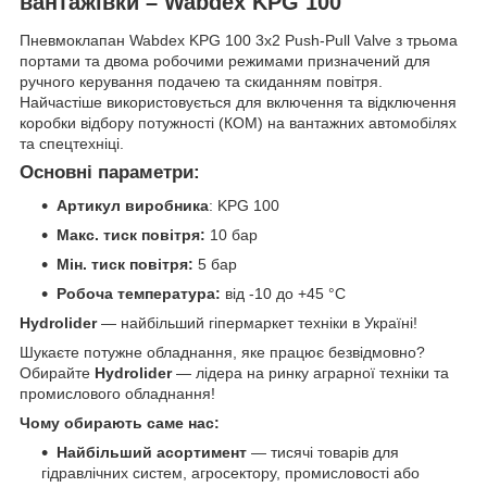
вантажівки – Wabdex KPG 100
Пневмоклапан Wabdex KPG 100 3x2 Push-Pull Valve з трьома
портами та двома робочими режимами призначений для
ручного керування подачею та скиданням повітря.
Найчастіше використовується для включення та відключення
коробки відбору потужності (КОМ) на вантажних автомобілях
та спецтехніці.
Основні параметри:
Артикул виробника
: KPG 100
Макс. тиск повітря:
10 бар
Мін. тиск повітря:
5 бар
Робоча температура:
від -10 до +45 °C
Hydrolider
— найбільший гіпермаркет техніки в Україні!
Шукаєте потужне обладнання, яке працює безвідмовно?
Обирайте
Hydrolider
— лідера на ринку аграрної техніки та
промислового обладнання!
Чому обирають саме нас:
Найбільший асортимент
— тисячі товарів для
гідравлічних систем, агросектору, промисловості або