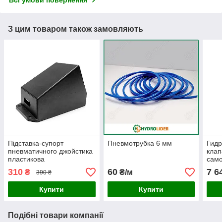
З цим товаром також замовляють
Підставка-супорт
Пневмотрубка 6 мм
Гид
пневматичного джойстика
клап
пластикова
само
310
60
7 6
₴
₴/м
390 ₴
Купити
Купити
Подібні товари компанії