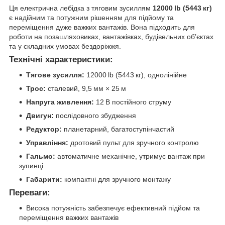
Ця електрична лебідка з тяговим зусиллям
12000 lb (5443 кг)
є надійним та потужним рішенням для підйому та
переміщення дуже важких вантажів. Вона підходить для
роботи на позашляховиках, вантажівках, будівельних об’єктах
та у складних умовах бездоріжжя.
Технічні характеристики:
Тягове зусилля:
12000 lb (5443 кг), однолінійне
Трос:
сталевий, 9,5 мм × 25 м
Напруга живлення:
12 В постійного струму
Двигун:
послідовного збудження
Редуктор:
планетарний, багатоступінчастий
Управління:
дротовий пульт для зручного контролю
Гальмо:
автоматичне механічне, утримує вантаж при
зупинці
Габарити:
компактні для зручного монтажу
Переваги:
Висока потужність забезпечує ефективний підйом та
переміщення важких вантажів