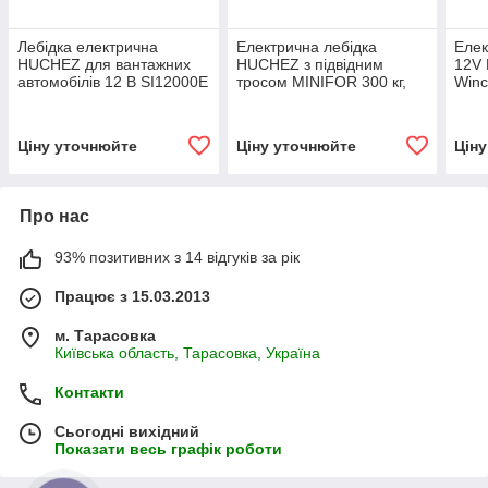
Лебідка електрична
Електрична лебідка
Елек
HUCHEZ для вантажних
HUCHEZ з підвідним
12V 
автомобілів 12 В SI12000E
тросом MINIFOR 300 кг,
Win
5443 кг
трифазне живлення
Ціну уточнюйте
Ціну уточнюйте
Цін
Про нас
93% позитивних з 14 відгуків за рік
Працює з 15.03.2013
м. Тарасовка
Київська область, Тарасовка, Україна
Контакти
Сьогодні вихідний
Показати весь графік роботи