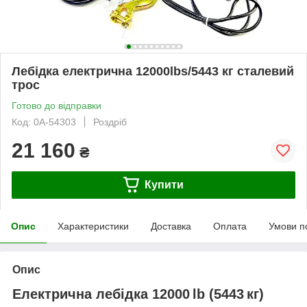
Лебідка електрична 12000lbs/5443 кг сталевий
трос
Готово до відправки
Код: 0А-54303
Роздріб
21 160
₴
Купити
Опис
Характеристики
Доставка
Оплата
Умови п
Опис
Електрична лебідка 12000 lb (5443 кг)