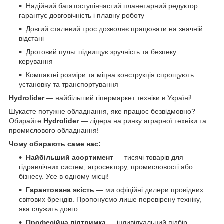
Надійний багатоступінчастий планетарний редуктор
гарантує довговічність і плавну роботу
Довгий сталевий трос дозволяє працювати на значній
відстані
Дротовий пульт підвищує зручність та безпеку
керування
Компактні розміри та міцна конструкція спрощують
установку та транспортування
Hydrolider
— найбільший гіпермаркет техніки в Україні!
Шукаєте потужне обладнання, яке працює безвідмовно?
Обирайте
Hydrolider
— лідера на ринку аграрної техніки та
промислового обладнання!
Чому обирають саме нас:
Найбільший асортимент
— тисячі товарів для
гідравлічних систем, агросектору, промисловості або
бізнесу. Усе в одному місці!
Гарантована якість
— ми офіційні дилери провідних
світових брендів. Пропонуємо лише перевірену техніку,
яка служить довго.
Професійна підтримка
— індивідуальний підбір,