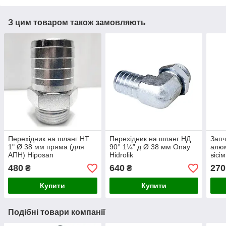
З цим товаром також замовляють
Перехідник на шланг НТ
Перехідник на шланг НД
Запч
1" Ø 38 мм пряма (для
90° 1¼” д Ø 38 мм Onay
алюм
АПН) Hiposan
Hidrolik
вісі
Maki
480
640
270
₴
₴
Купити
Купити
Подібні товари компанії