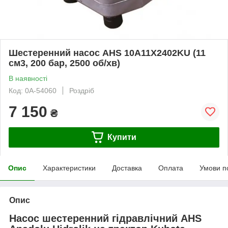
Шестеренний насос AHS 10A11X2402KU (11
см3, 200 бар, 2500 об/хв)
В наявності
Код: 0А-54060
Роздріб
7 150
₴
Купити
Опис
Характеристики
Доставка
Оплата
Умови п
Опис
Насос шестеренний гідравлічний AHS