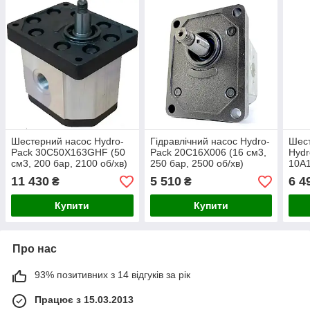
Шестерний насос Hydro-
Гідравлічний насос Hydro-
Шес
Pack 30C50X163GHF (50
Pack 20C16X006 (16 см3,
Hydr
см3, 200 бар, 2100 об/хв)
250 бар, 2500 об/хв)
10A1
200 
11 430
5 510
6 4
₴
₴
Купити
Купити
Про нас
93% позитивних з 14 відгуків за рік
Працює з 15.03.2013