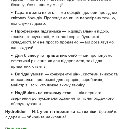
бізнесу. Усе в одному місці!
Гарантована якість
— ми офіційні дилери провідних
світових брендів. Пропонуємо лише перевірену техніку,
яка служить довго.
Професійна підтримка
— індивідуальний підбір,
технічні консультації, монтаж і сервіс будь-якої
складності. Ми не просто продаємо — ми розв’язуємо
ваші задачі!
Для бізнесу та приватних осіб
— ми пропонуємо
ефективні рішення як для підприємств, так і для
приватних клієнтів.
Вигідні умови
— конкурентні ціни, системи знижок та
персональні пропозиції для аграріїв, виробників,
майстрів і всіх, хто шукає якісну техніку.
Надійність на кожному етапі
— від першого
звернення до пусконалагодження та післяпродажного
обслуговування.
Hydrolider — №1 у світі гідравліки та техніки.
Довіряйте
лідерам — обирайте найкраще!