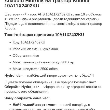
Anadolu Hidrolik на трактор Kubota
10A11X2402KU
Шестеренний насос AHS 10A11X2402KU групи 10 з об'ємом
11 см³/об і лівим обертанням (проти годинникової стрілки).
Підходить для встановлення на спецтехніку, а також трактор
Kubota.
Технічні характеристики 10A11X2402KU
Код: 10A11X2402KU
Робочий об'єм: 11 куб.см/об
Обертання: ліве
Макс. панель робочого тиску: 200 бар
Макс. швидкість: 2500 об/хв
Hydrolider
— найбільший гіпермаркет техніки в Україні!
Шукаєте потужне обладнання, яке працює безвідмовно?
Обирайте
Hydrolider
— лідера на ринку аграрної техніки та
промислового обладнання!
Чому обирають саме нас:
Найбільший асортимент
— тисячі товарів для
гідравлічних систем, агросектору, промисловості або