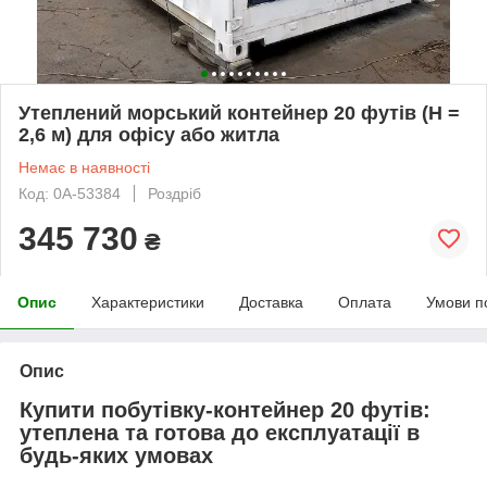
Утеплений морський контейнер 20 футів (H =
2,6 м) для офісу або житла
Немає в наявності
Код: 0А-53384
Роздріб
345 730
₴
Опис
Характеристики
Доставка
Оплата
Умови п
Опис
Купити побутівку-контейнер 20 футів:
утеплена та готова до експлуатації в
будь-яких умовах