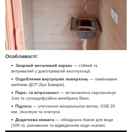
Особливості:
Зварний металевий каркас
— стійкий та
витривалий у довготривалій експлуатації.
Оздоблення внутрішніх поверхонь
— ламіноване
меблеве ДСП (Бук Баварія).
Паро- та вітрозахист
— встановлена пароізоляція
Juta та супердифузійна мембрана Basic.
Підлога
— утеплення мінеральною ватою, OSB 20
мм, лінолеум та плінтуси.
Додаткова кімната
— обладнана баком для води
(100 л), раковиною та відведенням води назовні.