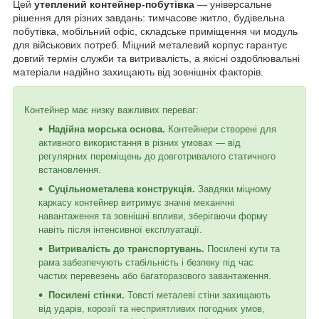
Цей
утеплений контейнер-побутівка
— універсальне
рішення для різних завдань: тимчасове житло, будівельна
побутівка, мобільний офіс, складське приміщення чи модуль
для військових потреб. Міцний металевий корпус гарантує
довгий термін служби та витривалість, а якісні оздоблювальні
матеріали надійно захищають від зовнішніх факторів.
Контейнер має низку важливих переваг:
Надійна морська основа.
Контейнери створені для
активного використання в різних умовах — від
регулярних переміщень до довготривалого статичного
встановлення.
Суцільнометалева конструкція.
Завдяки міцному
каркасу контейнер витримує значні механічні
навантаження та зовнішні впливи, зберігаючи форму
навіть після інтенсивної експлуатації.
Витривалість до транспортувань.
Посилені кути та
рама забезпечують стабільність і безпеку під час
частих перевезень або багаторазового завантаження.
Посилені стінки.
Товсті металеві стіни захищають
від ударів, корозії та несприятливих погодних умов,