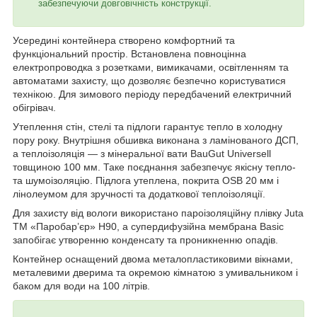
забезпечуючи довговічність конструкції.
Усередині контейнера створено комфортний та
функціональний простір. Встановлена повноцінна
електропроводка з розетками, вимикачами, освітленням та
автоматами захисту, що дозволяє безпечно користуватися
технікою. Для зимового періоду передбачений електричний
обігрівач.
Утеплення стін, стелі та підлоги гарантує тепло в холодну
пору року. Внутрішня обшивка виконана з ламінованого ДСП,
а теплоізоляція — з мінеральної вати BauGut Universell
товщиною 100 мм. Таке поєднання забезпечує якісну тепло-
та шумоізоляцію. Підлога утеплена, покрита OSB 20 мм і
лінолеумом для зручності та додаткової теплоізоляції.
Для захисту від вологи використано пароізоляційну плівку Juta
ТМ «Паробар’єр» Н90, а супердифузійна мембрана Basic
запобігає утворенню конденсату та проникненню опадів.
Контейнер оснащений двома металопластиковими вікнами,
металевими дверима та окремою кімнатою з умивальником і
баком для води на 100 літрів.