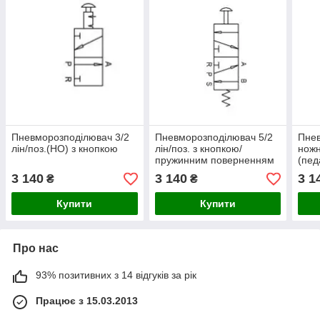
Пневморозподілювач 3/2
Пневморозподілювач 5/2
Пнев
лін/поз.(НО) з кнопкою
лін/поз. з кнопкою/
нож
пружинним поверненням
(пед
(НЗ)
3 140
3 140
3 1
₴
₴
Купити
Купити
Про нас
93% позитивних з 14 відгуків за рік
Працює з 15.03.2013