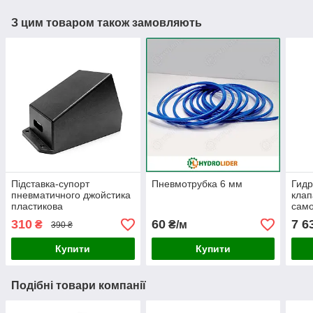
З цим товаром також замовляють
Підставка-супорт
Пневмотрубка 6 мм
Гид
пневматичного джойстика
клап
пластикова
само
310
60
7 6
₴
₴/м
390 ₴
Купити
Купити
Подібні товари компанії