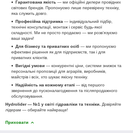
Гарантована якість
— ми офіційні дилери провідних
світових брендів. Пропонуємо лише перевірену техніку,
яка служить довго.
Професійна підтримка
— індивідуальний підбір,
технічні консультації, монтаж і сервіс будь-якої
складності. Ми не просто продаємо — ми розв’язуємо
ваші задачі!
Для бізнесу та приватних осіб
— ми пропонуємо
ефективні рішення як для підприємств, так і для
приватних клієнтів.
Вигідні умови
— конкурентні ціни, системи знижок та
персональні пропозиції для аграріїв, виробників,
майстрів і всіх, хто шукає якісну техніку.
Надійність на кожному етапі
— від першого
звернення до пусконалагодження та післяпродажного
обслуговування.
Hydrolider — №1 у світі гідравліки та техніки.
Довіряйте
лідерам — обирайте найкраще!
Приховати