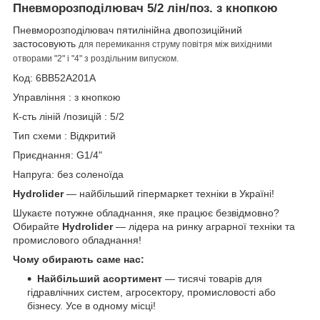
Пневморозподілювач 5/2 лін/поз. з кнопкою
Пневморозподілювач пятилінійна двопозиційний
застосовують
для перемикання струму повітря між вихідними
отворами "2" і "4" з роздільним випуском.
Код: 6ВВ52А201А
Управління : з кнопкою
К-сть ліній /позицій : 5/2
Тип схеми : Відкритий
Приєднання: G1/4"
Напруга: без соленоїда
Hydrolider
— найбільший гіпермаркет техніки в Україні!
Шукаєте потужне обладнання, яке працює безвідмовно?
Обирайте
Hydrolider
— лідера на ринку аграрної техніки та
промислового обладнання!
Чому обирають саме нас:
Найбільший асортимент
— тисячі товарів для
гідравлічних систем, агросектору, промисловості або
бізнесу. Усе в одному місці!