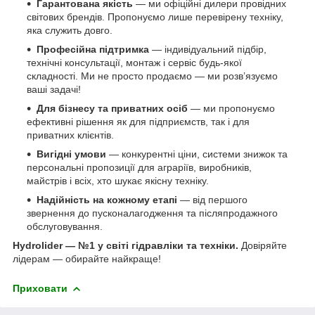
Гарантована якість
— ми офіційні дилери провідних
світових брендів. Пропонуємо лише перевірену техніку,
яка служить довго.
Професійна підтримка
— індивідуальний підбір,
технічні консультації, монтаж і сервіс будь-якої
складності. Ми не просто продаємо — ми розв’язуємо
ваші задачі!
Для бізнесу та приватних осіб
— ми пропонуємо
ефективні рішення як для підприємств, так і для
приватних клієнтів.
Вигідні умови
— конкурентні ціни, системи знижок та
персональні пропозиції для аграріїв, виробників,
майстрів і всіх, хто шукає якісну техніку.
Надійність на кожному етапі
— від першого
звернення до пусконалагодження та післяпродажного
обслуговування.
Hydrolider — №1 у світі гідравліки та техніки.
Довіряйте
лідерам — обирайте найкраще!
Приховати