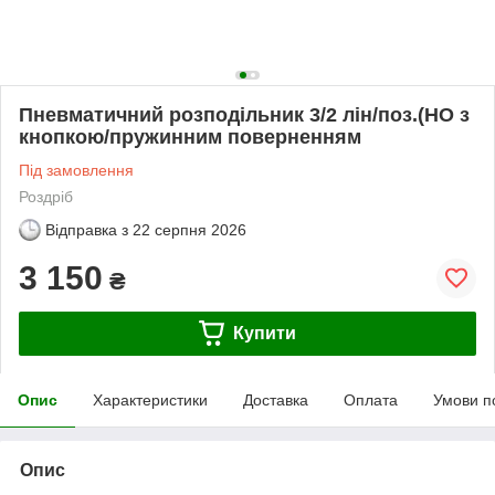
Пневматичний розподільник 3/2 лін/поз.(НО з
кнопкою/пружинним поверненням
Під замовлення
Роздріб
Відправка з
22 серпня 2026
3 150
₴
Купити
Опис
Характеристики
Доставка
Оплата
Умови п
Опис