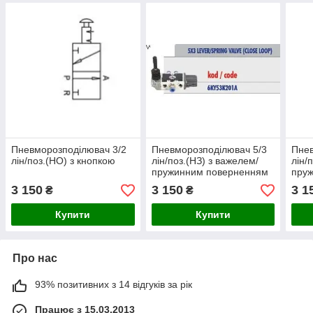
Пневморозподілювач 3/2
Пневморозподілювач 5/3
Пнев
лін/поз.(НО) з кнопкою
лін/поз.(НЗ) з важелем/
лін/
пружинним поверненням
пру
3 150
3 150
3 1
₴
₴
Купити
Купити
Про нас
93% позитивних з 14 відгуків за рік
Працює з 15.03.2013