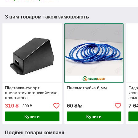
З цим товаром також замовляють
Підставка-супорт
Пневмотрубка 6 мм
Гид
пневматичного джойстика
клап
пластикова
само
310
60
7 6
₴
₴/м
390 ₴
Купити
Купити
Подібні товари компанії