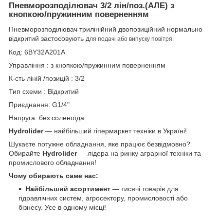
Пневморозподілювач 3/2 лін/поз.(АЛЕ) з
кнопкою/пружинним поверненням
Пневморозподілювач трилінійний двопозиційний нормально
відкритий застосовують д
ля подачі або випуску повітря.
Код: 6BY32A201A
Управління : з кнопкою/пружинним поверненням
К-сть ліній /позицій : 3/2
Тип схеми : Відкритий
Приєднання: G1/4"
Напруга: без соленоїда
Hydrolider
— найбільший гіпермаркет техніки в Україні!
Шукаєте потужне обладнання, яке працює безвідмовно?
Обирайте
Hydrolider
— лідера на ринку аграрної техніки та
промислового обладнання!
Чому обирають саме нас:
Найбільший асортимент
— тисячі товарів для
гідравлічних систем, агросектору, промисловості або
бізнесу. Усе в одному місці!