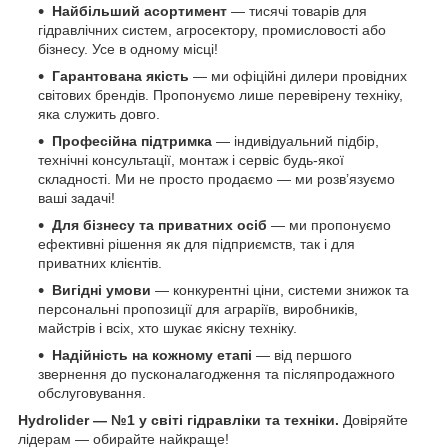
Найбільший асортимент
— тисячі товарів для
гідравлічних систем, агросектору, промисловості або
бізнесу. Усе в одному місці!
Гарантована якість
— ми офіційні дилери провідних
світових брендів. Пропонуємо лише перевірену техніку,
яка служить довго.
Професійна підтримка
— індивідуальний підбір,
технічні консультації, монтаж і сервіс будь-якої
складності. Ми не просто продаємо — ми розв’язуємо
ваші задачі!
Для бізнесу та приватних осіб
— ми пропонуємо
ефективні рішення як для підприємств, так і для
приватних клієнтів.
Вигідні умови
— конкурентні ціни, системи знижок та
персональні пропозиції для аграріїв, виробників,
майстрів і всіх, хто шукає якісну техніку.
Надійність на кожному етапі
— від першого
звернення до пусконалагодження та післяпродажного
обслуговування.
Hydrolider — №1 у світі гідравліки та техніки.
Довіряйте
лідерам — обирайте найкраще!