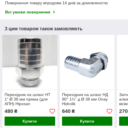
Повернення товару впродовж 14 днів за домовленістю
Всі умови повернення
З цим товаром також замовляють
Перехідник на шланг НТ
Перехідник на шланг НД
Запч
1" Ø 38 мм пряма (для
90° 1¼” д Ø 38 мм Onay
алюм
АПН) Hiposan
Hidrolik
вісі
Maki
480
640
270
₴
₴
Купити
Купити