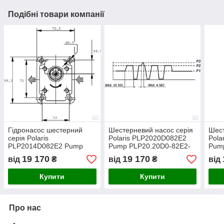
Подібні товари компанії
Гідронасос шестерний
Шестерневий насос серія
Шест
серія Polaris
Polaris PLP2020D082E2
Pola
PLP2014D082E2 Pump
Pump PLP20.20D0-82E2-
Pump
PLP20.14D0-82E2-LEB/EA-
LEB/EA-N CASAPPA
LEA
19 170
19 170
від
₴
від
₴
від
N CASAPPA
Купити
Купити
Про нас