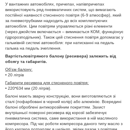
У вантажних автомобілях, причепах, напівпричепах
використовують ряд пневматичних систем, що вимагають
постійної наявності стисненого повітря (6-9 атмосфер), який
за пневмотрубками надходить до всіх комплектуючих
автомобіля. Цим повітрям управляються різні елементи
(через джойстик включається – вимикається КОМ, функціонує
гідророзподільник). Також цей стиснення повітря допомагає у
гальмівній системі автомобіля: при натисканні на педаль
гальма на педаль зчеплення.
Вартість
повітряного балону (ресивера)
залежить від
обсягу та габаритів.
Об'єм балону:
• 20 літрів
Габарити ресивера для стисненого повітря:
• 220*634 мм (20 літрів).
Балоні мають зварну конструкцію, вони виготовляються зі
сталі (пофарбовані в чорний колір) або алюмінію. Всередині
балоні оброблені антикорозійним покриттям. Захист
внутрішньої поверхні ресивера від корозії забезпечує
пневматична система, саме використання в ній масляного
компресора. Під час роботи компресора даного типу масло з
його картера потрапляє в циліндр, звідки разом з повітрям,