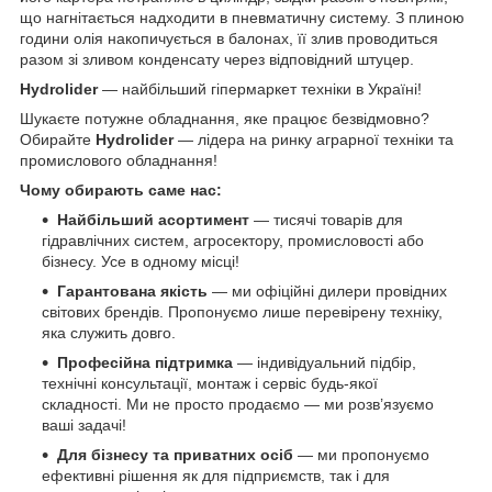
що нагнітається надходити в пневматичну систему. З плиною
години олія накопичується в балонах, її злив проводиться
разом зі зливом конденсату через відповідний штуцер.
Hydrolider
— найбільший гіпермаркет техніки в Україні!
Шукаєте потужне обладнання, яке працює безвідмовно?
Обирайте
Hydrolider
— лідера на ринку аграрної техніки та
промислового обладнання!
Чому обирають саме нас:
Найбільший асортимент
— тисячі товарів для
гідравлічних систем, агросектору, промисловості або
бізнесу. Усе в одному місці!
Гарантована якість
— ми офіційні дилери провідних
світових брендів. Пропонуємо лише перевірену техніку,
яка служить довго.
Професійна підтримка
— індивідуальний підбір,
технічні консультації, монтаж і сервіс будь-якої
складності. Ми не просто продаємо — ми розв’язуємо
ваші задачі!
Для бізнесу та приватних осіб
— ми пропонуємо
ефективні рішення як для підприємств, так і для