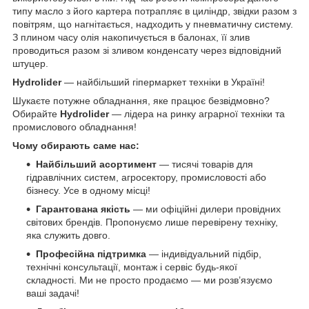
типу масло з його картера потрапляє в циліндр, звідки разом з
повітрям, що нагнітається, надходить у пневматичну систему.
З плином часу олія накопичується в балонах, її злив
проводиться разом зі зливом конденсату через відповідний
штуцер.
Hydrolider
— найбільший гіпермаркет техніки в Україні!
Шукаєте потужне обладнання, яке працює безвідмовно?
Обирайте
Hydrolider
— лідера на ринку аграрної техніки та
промислового обладнання!
Чому обирають саме нас:
Найбільший асортимент
— тисячі товарів для
гідравлічних систем, агросектору, промисловості або
бізнесу. Усе в одному місці!
Гарантована якість
— ми офіційні дилери провідних
світових брендів. Пропонуємо лише перевірену техніку,
яка служить довго.
Професійна підтримка
— індивідуальний підбір,
технічні консультації, монтаж і сервіс будь-якої
складності. Ми не просто продаємо — ми розв’язуємо
ваші задачі!