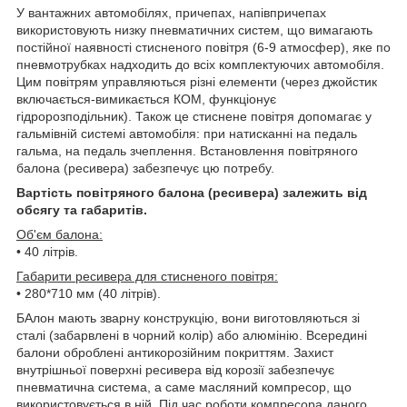
У вантажних автомобілях, причепах, напівпричепах
використовують низку пневматичних систем, що вимагають
постійної наявності стисненого повітря (6-9 атмосфер), яке по
пневмотрубках надходить до всіх комплектуючих автомобіля.
Цим повітрям управляються різні елементи (через джойстик
включається-вимикається КОМ, функціонує
гідророзподільник). Також це стиснене повітря допомагає у
гальмівній системі автомобіля: при натисканні на педаль
гальма, на педаль зчеплення. Встановлення повітряного
балона (ресивера) забезпечує цю потребу.
Вартість
повітряного балона (ресивера)
залежить від
обсягу та габаритів.
Об'єм балона:
• 40 літрів.
Габарити ресивера для стисненого повітря:
• 280*710 мм (40 літрів).
БАлон мають зварну конструкцію, вони виготовляються зі
сталі (забарвлені в чорний колір) або алюмінію. Всередині
балони оброблені антикорозійним покриттям. Захист
внутрішньої поверхні ресивера від корозії забезпечує
пневматична система, а саме масляний компресор, що
використовується в ній. Під час роботи компресора даного