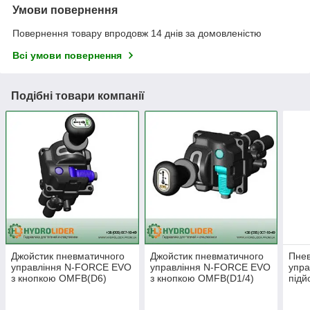
Умови повернення
Повернення товару впродовж 14 днів за домовленістю
Всі умови повернення
Подібні товари компанії
Джойстик пневматичного
Джойстик пневматичного
Пнев
управління N-FORCE EVO
управління N-FORCE EVO
упра
з кнопкою OMFB(D6)
з кнопкою OMFB(D1/4)
підй
(кран підйому кузова)
(кран підйому кузова)
кузо
підй