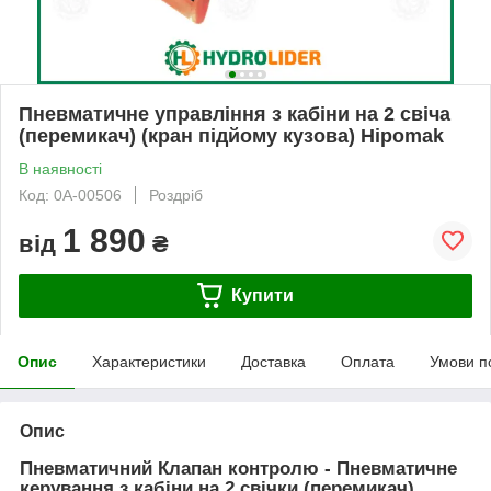
Пневматичне управління з кабіни на 2 свіча
(перемикач) (кран підйому кузова) Hipomak
В наявності
Код: 0А-00506
Роздріб
1 890
від
₴
Купити
Опис
Характеристики
Доставка
Оплата
Умови п
Опис
Пневматичний Клапан контролю - Пневматичне
керування з кабіни на 2 свічки (перемикач)