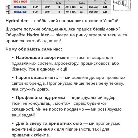
Hydrolider
— найбільший гіпермаркет техніки в Україні!
Шукаєте потужне обладнання, яке працює безвідмовно?
Обирайте
Hydrolider
— лідера на ринку аграрної техніки та
промислового обладнання!
Чому обирають саме нас:
Найбільший асортимент
— тисячі товарів для
гідравлічних систем, агросектору, промисловості або
бізнесу. Усе в одному місці!
Гарантована якість
— ми офіційні дилери провідних
світових брендів. Пропонуємо лише перевірену техніку,
яка служить довго.
Професійна підтримка
— індивідуальний підбір,
технічні консультації, монтаж і сервіс будь-якої
складності. Ми не просто продаємо — ми розв’язуємо
ваші задачі!
Для бізнесу та приватних осіб
— ми пропонуємо
ефективні рішення як для підприємств, так і для
приватних клієнтів.