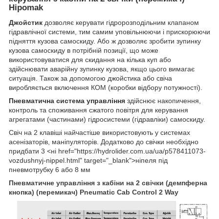
Hipomak
Джойстик
дозволяє керувати гідророзподільним клапаном
гідравлічної системи, тим самим уповільнюючи і прискорюючи
підняття кузова самоскиду. Або ж дозволяє зробити зупинку
кузова самоскиду в потрібній позиції, що може
використовуватися для скидання на кілька куп або
здійснювати аварійну зупинку кузова, якщо цього вимагає
ситуація. Також за допомогою джойстика або свіча
виробляється включення КОМ (коробки відбору потужності).
Пневматична система управління
здійснює накопичення,
контроль та споживання сжатого повітря для керування
агрегатами (частинами) гідросистеми (гідравліки) самоскиду.
Свіч на 2 клавіші найчастіше використовують у системах
асенізаторів, маніпуляторів. Додатково до свічки необхідно
придбати 3 <ні href="https://hydrolider.com.ua/ua/p578411073-
vozdushnyj-nippel.html" target="_blank">ніпеля під
пневмотрубку 6 або 8 мм
Пневматичне управління з кабіни на 2 свічки (демпферна
кнопка) (перемикач) Pneumatic Cab Control 2 Way