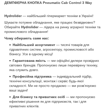
ДЕМПФЕРНА КНОПКА Pneumatic Cab Control 3 Way
Hydrolider
— найбільший гіпермаркет техніки в Україні!
Шукаєте потужне обладнання, яке працює безвідмовно?
Обирайте
Hydrolider
— лідера на ринку аграрної техніки та
промислового обладнання!
Чому обирають саме нас:
Найбільший асортимент
— тисячі товарів для
гідравлічних систем, агросектору, промисловості або
бізнесу. Усе в одному місці!
Гарантована якість
— ми офіційні дилери провідних
світових брендів. Пропонуємо лише перевірену техніку,
яка служить довго.
Професійна підтримка
— індивідуальний підбір,
технічні консультації, монтаж і сервіс будь-якої
складності. Ми не просто продаємо — ми розв’язуємо
ваші задачі!
Для бізнесу та приватних осіб
— ми пропонуємо
ефективні рішення як для підприємств, так і для
приватних клієнтів.