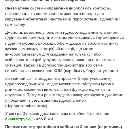
Пневматичні системи управління виробляють
контроль,
накопичення та споживання стисненого повітря для
керування агрегатами (частинами) гідросистеми (гідравліки)
самоскиду.
Д
жойстик дозволяє управляти гідророзподільним клапаном
гідравлічної системи, тим самим уповільнюючи і прискорюючи
підняття кузова самоскиду. Або ж дозволяє зробити зупинку
кузова самоскиду в потрібній позиції, що може
використовуватися для скидання на кілька куп або
здійснювати аварійну зупинку кузова, якщо цього вимагає
ситуація. Також, за допомогою джойстика або свіча
виробляється включення КОМ (коробки відбору потужності).
Звичайний свіч в поєднанні з простим (нерегульованим)
гідророзподільником не дає можливості фіксувати кузов у
різних положеннях і виконує тільки функцію підняття та
опускання. Тому ми рекомендуємо використовувати джойстик
у поєднанні з регульованим гідроклапаном
(гідророзподільником).
У свіч на 3 позиції додатково вам потрібно 4
ніпеля
під
пневмотрубку 6
або 8 мм
Пневматичне управління з кабіни на 3 свічки (перемикач)