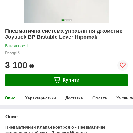
Пневматична система управління джойстик
Joystick BP Bistable Lever Hipomak
В наявності
Роздріб
3 100
₴
Купити
Опис
Характеристики
Доставка
Оплата
Умови п
Опис
Пневматичний Клапан контролю - Пневматичне
керування з кабіни на 3 свічки
Hipomak