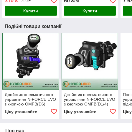
310
60
7 6
₴
₴/м
390 ₴
Купити
Купити
Подібні товари компанії
Джойстик пневматичного
Джойстик пневматичного
Пнев
управління N-FORCE EVO
управління N-FORCE EVO
упра
з кнопкою OMFB(D6)
з кнопкою OMFB(D1/4)
підй
(кран підйому кузова)
(кран підйому кузова)
кузо
Ціну уточнюйте
Ціну уточнюйте
Цін
підй
Про нас