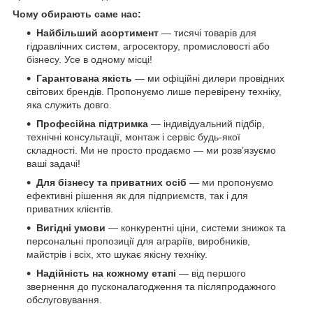
Чому обирають саме нас:
Найбільший асортимент
— тисячі товарів для
гідравлічних систем, агросектору, промисловості або
бізнесу. Усе в одному місці!
Гарантована якість
— ми офіційні дилери провідних
світових брендів. Пропонуємо лише перевірену техніку,
яка служить довго.
Професійна підтримка
— індивідуальний підбір,
технічні консультації, монтаж і сервіс будь-якої
складності. Ми не просто продаємо — ми розв’язуємо
ваші задачі!
Для бізнесу та приватних осіб
— ми пропонуємо
ефективні рішення як для підприємств, так і для
приватних клієнтів.
Вигідні умови
— конкурентні ціни, системи знижок та
персональні пропозиції для аграріїв, виробників,
майстрів і всіх, хто шукає якісну техніку.
Надійність на кожному етапі
— від першого
звернення до пусконалагодження та післяпродажного
обслуговування.