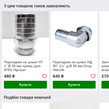
З цим товаром також замовляють
Перехідник на шланг НТ
Перехідник на шланг НД
Запч
1" Ø 38 мм пряма (для
90° 1¼” д Ø 38 мм Onay
алюм
АПН) Hiposan
Hidrolik
вісі
Maki
480
640
270
₴
₴
Купити
Купити
Подібні товари компанії