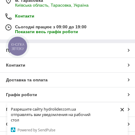
м. Тарасовка
Київська область, Тарасовка, Україна
Контакти
Сьогодні працює з 09:00 до 19:00
Показати весь графік роботи
КНОПКА
ЗВ'ЯЗКУ
Про нас
Контакти
Доставка та оплата
Графік роботи
×
Разрешите сайту hydrolider.com.ua
Повна версія сайту
отправлять вам уведомления на рабочий
стол
Сайт створено на маркетплейсі
Prom.ua
Powered by SendPulse