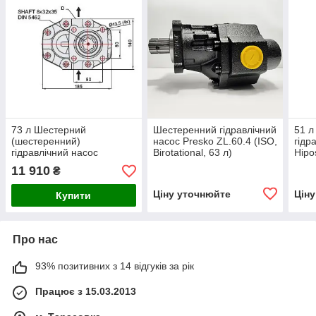
73 л Шестерний
Шестеренний гідравлічний
51 л
(шестеренний)
насос Presko ZL.60.4 (ISO,
гідр
гідравлічний насос
Birotational, 63 л)
Hipo
Hiposan (4 Болти) ISO
11 910
₴
Ціну уточнюйте
Цін
Купити
Про нас
93% позитивних з 14 відгуків за рік
Працює з 15.03.2013