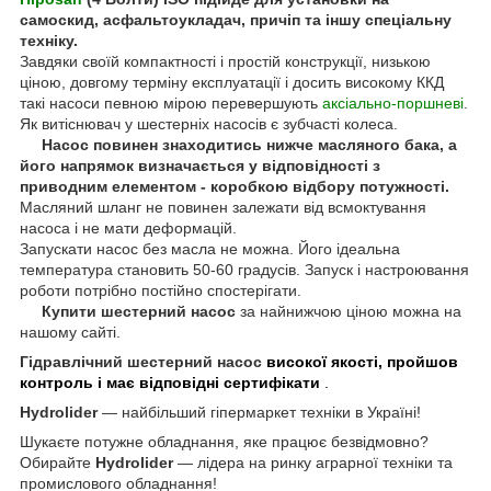
самоскид, асфальтоукладач, причіп та іншу спеціальну
техніку.
Завдяки своїй компактності і простій конструкції, низькою
ціною, довгому терміну експлуатації і досить високому ККД
такі насоси певною мірою перевершують
аксіально-поршневі
.
Як витіснювач у шестерніх насосів є зубчасті колеса.
Насос повинен знаходитись нижче масляного бака, а
його напрямок визначається у відповідності з
приводним елементом - коробкою відбору потужності.
Масляний шланг не повинен залежати від всмоктування
насоса і не мати деформацій.
Запускати насос без масла не можна. Його ідеальна
температура становить 50-60 градусів. Запуск і настроювання
роботи потрібно постійно спостерігати.
Купити шестерний насос
за найнижчою ціною можна на
нашому сайті.
Гідравлічний шестерний насос
високої якості, пройшов
контроль і має відповідні сертифікати
.
Hydrolider
— найбільший гіпермаркет техніки в Україні!
Шукаєте потужне обладнання, яке працює безвідмовно?
Обирайте
Hydrolider
— лідера на ринку аграрної техніки та
промислового обладнання!