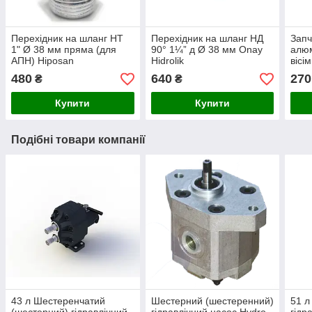
Перехідник на шланг НТ
Перехідник на шланг НД
Запч
1" Ø 38 мм пряма (для
90° 1¼” д Ø 38 мм Onay
алюм
АПН) Hiposan
Hidrolik
вісі
Maki
480
640
270
₴
₴
Купити
Купити
Подібні товари компанії
43 л Шестеренчатий
Шестерний (шестеренний)
51 л