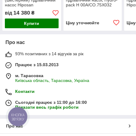
(шестерний) гідравлічний
гідравлічний насос Hydro-
гідр
насос Hiposan
pack H 00A/CO.75X032
Hipo
(серія 00)
14 380
від
₴
Ціну уточнюйте
Цін
Купити
Про нас
93% позитивних з 14 відгуків за рік
Працює з 15.03.2013
м. Тарасовка
Київська область, Тарасовка, Україна
Контакти
Сьогодні працює з 11:00 до 16:00
Показати весь графік роботи
КНОПКА
ЗВ'ЯЗКУ
Про нас