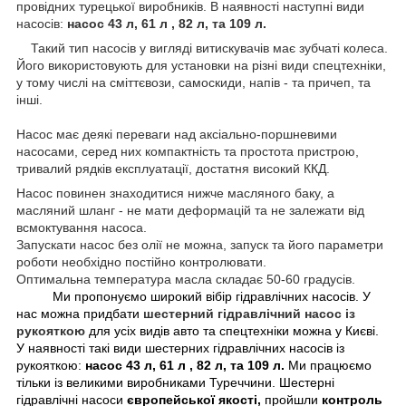
провідних турецької виробників. В наявності наступні види
насосів:
насос 43 л, 61 л , 82 л, та 109 л.
Такий тип насосів у вигляді витискувачів має зубчаті колеса.
Його використовують для установки на різні види спецтехніки,
у тому числі на сміттєвози, самоскиди, напів - та причеп, та
інші.
Насос має деякі переваги над аксіально-поршневими
насосами, серед них компактність та простота пристрою,
тривалий рядків експлуатації, достатня високий ККД.
Насос повинен знаходитися нижче масляного баку, а
масляний шланг - не мати деформацій та не залежати від
всмоктування насоса.
Запускати насос без олії не можна, запуск та його параметри
роботи необхідно постійно контролювати.
Оптимальна температура масла складає 50-60 градусів.
Ми пропонуємо широкий вібір гідравлічних насосів. У
нас можна придбати
шестерний гідравлічний насос із
рукояткою
для усіх видів авто та спецтехніки можна
у
Києві.
У наявності такі види шестерних гідравлічних насосів із
рукояткою:
насос 43 л, 61 л , 82 л, та 109 л.
Ми працюємо
тільки із великими виробниками Туреччини. Шестерні
гідравлічні насоси
європейської якості,
пройшли
контроль