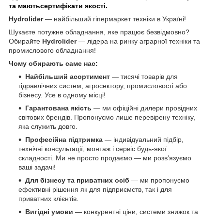
та маютьсертифікати якості.
Hydrolider
— найбільший гіпермаркет техніки в Україні!
Шукаєте потужне обладнання, яке працює безвідмовно?
Обирайте
Hydrolider
— лідера на ринку аграрної техніки та
промислового обладнання!
Чому обирають саме нас:
Найбільший асортимент
— тисячі товарів для
гідравлічних систем, агросектору, промисловості або
бізнесу. Усе в одному місці!
Гарантована якість
— ми офіційні дилери провідних
світових брендів. Пропонуємо лише перевірену техніку,
яка служить довго.
Професійна підтримка
— індивідуальний підбір,
технічні консультації, монтаж і сервіс будь-якої
складності. Ми не просто продаємо — ми розв’язуємо
ваші задачі!
Для бізнесу та приватних осіб
— ми пропонуємо
ефективні рішення як для підприємств, так і для
приватних клієнтів.
Вигідні умови
— конкурентні ціни, системи знижок та