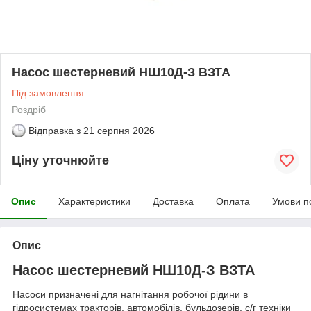
Насос шестерневий НШ10Д-З ВЗТА
Під замовлення
Роздріб
Відправка з
21 серпня 2026
Ціну уточнюйте
Опис
Характеристики
Доставка
Оплата
Умови п
Опис
Насос шестерневий НШ10Д-З ВЗТА
Насоси призначені для нагнітання робочої рідини в
гідросистемах тракторів, автомобілів, бульдозерів, с/г техніки