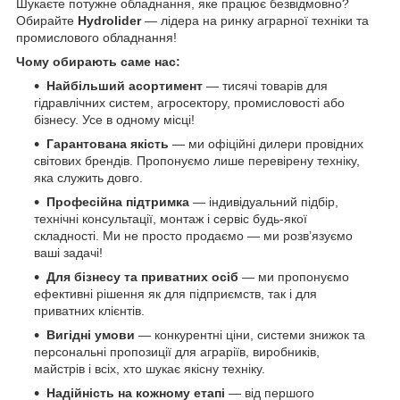
Шукаєте потужне обладнання, яке працює безвідмовно?
Обирайте
Hydrolider
— лідера на ринку аграрної техніки та
промислового обладнання!
Чому обирають саме нас:
Найбільший асортимент
— тисячі товарів для
гідравлічних систем, агросектору, промисловості або
бізнесу. Усе в одному місці!
Гарантована якість
— ми офіційні дилери провідних
світових брендів. Пропонуємо лише перевірену техніку,
яка служить довго.
Професійна підтримка
— індивідуальний підбір,
технічні консультації, монтаж і сервіс будь-якої
складності. Ми не просто продаємо — ми розв’язуємо
ваші задачі!
Для бізнесу та приватних осіб
— ми пропонуємо
ефективні рішення як для підприємств, так і для
приватних клієнтів.
Вигідні умови
— конкурентні ціни, системи знижок та
персональні пропозиції для аграріїв, виробників,
майстрів і всіх, хто шукає якісну техніку.
Надійність на кожному етапі
— від першого