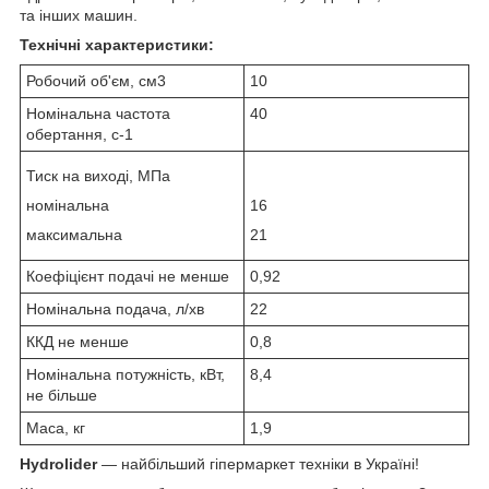
та інших машин.
Технічні характеристики:
Робочий об'єм, см3
10
Номінальна частота
40
обертання, с
-1
Тиск на виході, МПа
номінальна
16
максимальна
21
Коефіцієнт подачі не менше
0,92
Номінальна подача, л/хв
22
ККД не менше
0,8
Номінальна потужність, кВт,
8,4
не більше
Маса, кг
1,9
Hydrolider
— найбільший гіпермаркет техніки в Україні!