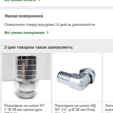
Умови повернення
Повернення товару впродовж 14 днів за домовленістю
Всі умови повернення
З цим товаром також замовляють
Перехідник на шланг НТ
Перехідник на шланг НД
Запч
1" Ø 38 мм пряма (для
90° 1¼” д Ø 38 мм Onay
алюм