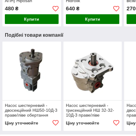
АПН) Hiposan
Hidrolik
вісі
Maki
480
640
270
₴
₴
Купити
Купити
Подібні товари компанії
Насос шестерневий -
Насос шестерневий -
Насо
двосекційний НШ50-10Д-3
трисекційний НШ 32-32-
двос
праве/ліве обертання
10Д-3 праве/ліве
прав
ВЗТА
обертання ВЗТА
ВЗТ
Ціну уточнюйте
Ціну уточнюйте
Цін