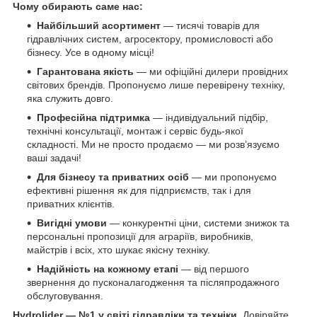
Чому обирають саме нас:
Найбільший асортимент
— тисячі товарів для
гідравлічних систем, агросектору, промисловості або
бізнесу. Усе в одному місці!
Гарантована якість
— ми офіційні дилери провідних
світових брендів. Пропонуємо лише перевірену техніку,
яка служить довго.
Професійна підтримка
— індивідуальний підбір,
технічні консультації, монтаж і сервіс будь-якої
складності. Ми не просто продаємо — ми розв’язуємо
ваші задачі!
Для бізнесу та приватних осіб
— ми пропонуємо
ефективні рішення як для підприємств, так і для
приватних клієнтів.
Вигідні умови
— конкурентні ціни, системи знижок та
персональні пропозиції для аграріїв, виробників,
майстрів і всіх, хто шукає якісну техніку.
Надійність на кожному етапі
— від першого
звернення до пусконалагодження та післяпродажного
обслуговування.
Hydrolider — №1 у світі гідравліки та техніки.
Довіряйте