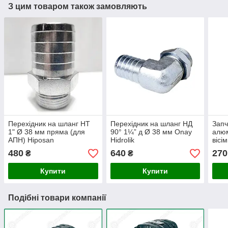
З цим товаром також замовляють
Перехідник на шланг НТ
Перехідник на шланг НД
Запч
1" Ø 38 мм пряма (для
90° 1¼” д Ø 38 мм Onay
алюм
АПН) Hiposan
Hidrolik
вісі
Maki
480
640
270
₴
₴
Купити
Купити
Подібні товари компанії