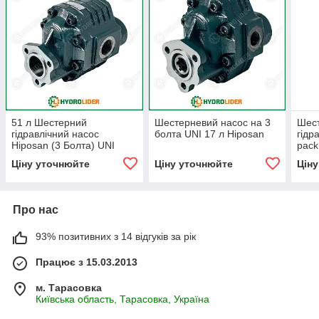
51 л Шестерний
Шестерневий насос на 3
Шест
гідравлічний насос
болта UNI 17 л Hiposan
гідр
Hiposan (3 Болта) UNI
pack
Ціну уточнюйте
Ціну уточнюйте
Цін
Про нас
93% позитивних з 14 відгуків за рік
Працює з 15.03.2013
м. Тарасовка
Київська область, Тарасовка, Україна