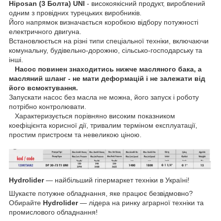
Hiposan
(3 Болта) UNI
- високоякісний продукт, вироблений
одним з провідних турецьких виробників.
Його напрямок визначається коробкою відбору потужності
електричного двигуна.
Встановлюється на різні типи спеціальної техніки, включаючи
комунальну, будівельно-дорожню, сільсько-господарську та
інші.
Насос повинен знаходитись нижче масляного бака, а
масляний шланг - не мати деформацій і не залежати від
його всмоктування.
Запускати насос без масла не можна, його запуск і роботу
потрібно контролювати.
Характеризується порівняно високим показником
коефіцієнта корисної дії, тривалим терміном експлуатації,
простим пристроєм та невеликою ціною.
Hydrolider
— найбільший гіпермаркет техніки в Україні!
Шукаєте потужне обладнання, яке працює безвідмовно?
Обирайте
Hydrolider
— лідера на ринку аграрної техніки та
промислового обладнання!