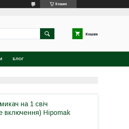
Кошик
Кошик
И
БЛОГ
икач на 1 свіч
е включення) Hipomak