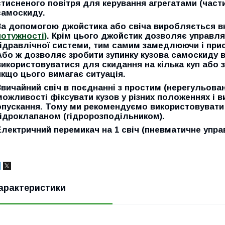
стисненого повітря для керування агрегатами (части
самоскиду.
За допомогою
джойстика або свіча
виробляється в
потужності)
. Крім цього джойстик дозволяє управл
гідравлічної системи, тим самим замедлюючи і при
Або ж дозволяє зробити зупинку кузова самоскиду в
використовуватися для скидання на кілька куп або з
якщо цього вимагає ситуація.
Звичайний свіч в поєднанні з простим (нерегульова
можливості фіксувати кузов у різних положеннях і в
опускання. Тому ми рекомендуємо використовувати
гідроклапаном (гідророзподільником)
.
Електричний перемикач на 1 свіч (пневматичне упра
арактеристики