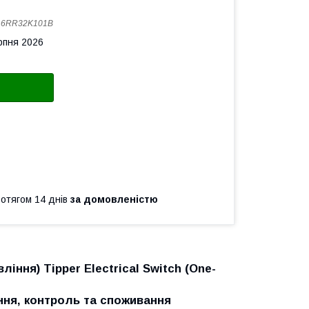
:
6RR32K101B
рпня 2026
ротягом 14 днів
за домовленістю
іння) Tipper Electrical Switch (One-
ня, контроль та споживання