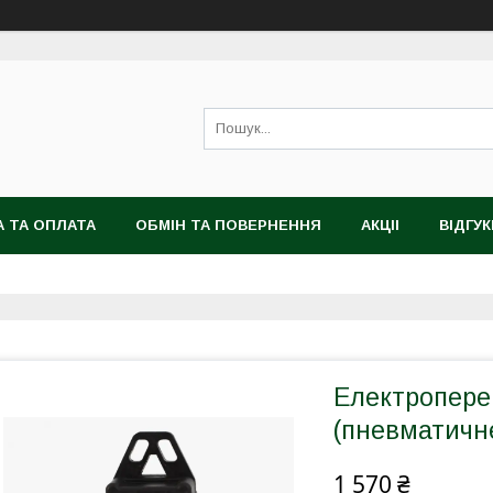
 ТА ОПЛАТА
ОБМІН ТА ПОВЕРНЕННЯ
АКЦІІ
ВІДГУК
Електроперем
(пневматичн
1 570 ₴