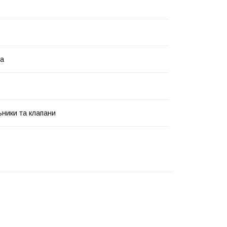
на
ьники та клапани