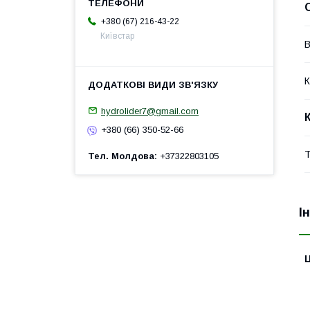
+380 (67) 216-43-22
Київстар
В
К
hydrolider7@gmail.com
+380 (66) 350-52-66
Т
Тел. Молдова
+37322803105
І
Ц