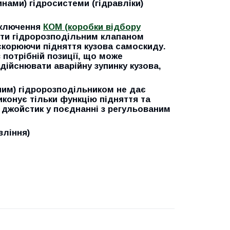
нами) гідросистеми (гідравліки)
ключення
КОМ (коробки відбору
яти гідророзподільним клапаном
скорюючи підняття кузова самоскиду.
 потрібній позиції, що може
дійснювати аварійну зупинку кузова,
ним) гідророзподільником не дає
иконує тільки функцію підняття та
 джойстик у поєднанні з
регульованим
вління)