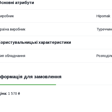
Основні атрибути
иробник
Hipomak
раїна виробник
Туреччи
Користувальницькі характеристики
ип обладнання
Розподіл
нформація для замовлення
іна:
1 570 ₴