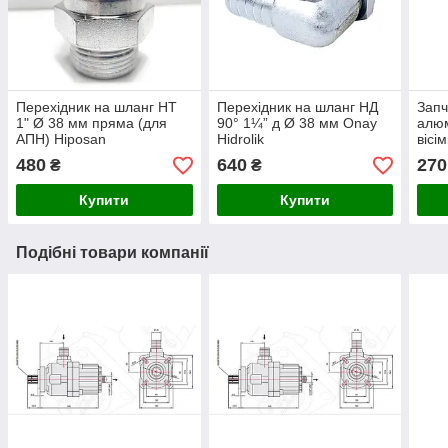
Перехідник на шланг НТ
Перехідник на шланг НД
Запч
1" Ø 38 мм пряма (для
90° 1¼” д Ø 38 мм Onay
алюм
АПН) Hiposan
Hidrolik
вісі
Maki
480
640
270
₴
₴
Купити
Купити
Подібні товари компанії