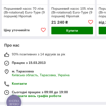
Поршневий насос 70 л/хв
Поршневий насос 105 л/хв
Порш
(Bi-rotational) Euro-Type (9
(Bi-rotational) Euro-Type (9
(Bi-r
поршнів) Hipomak
поршнів) Hipomak
порш
21 240
₴
від
Ціну уточнюйте
Купити
Про нас
93% позитивних з 14 відгуків за рік
Працює з 15.03.2013
м. Тарасовка
Київська область, Тарасовка, Україна
Контакти
Сьогодні працює з 09:00 до 19:00
Показати весь графік роботи
КНОПКА
ЗВ'ЯЗКУ