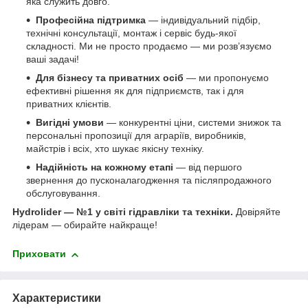
яка служить довго.
Професійна підтримка
— індивідуальний підбір,
технічні консультації, монтаж і сервіс будь-якої
складності. Ми не просто продаємо — ми розв’язуємо
ваші задачі!
Для бізнесу та приватних осіб
— ми пропонуємо
ефективні рішення як для підприємств, так і для
приватних клієнтів.
Вигідні умови
— конкурентні ціни, системи знижок та
персональні пропозиції для аграріїв, виробників,
майстрів і всіх, хто шукає якісну техніку.
Надійність на кожному етапі
— від першого
звернення до пусконалагодження та післяпродажного
обслуговування.
Hydrolider — №1 у світі гідравліки та техніки.
Довіряйте
лідерам — обирайте найкраще!
Приховати
Характеристики