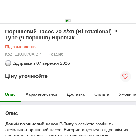
Поршневий насос 70 л/хв (Bi-rotational) P-
Type (9 поршнів) Hipomak
Під замовлення
Код: 1109070AIBР
Роздріб
Відправка з
07 вересня 2026
Ціну уточнюйте
Опис
Характеристики
Доставка
Оплата
Умови п
Опис
Даний поршневий насос P-Типу
з легкістю замінить
аксіально-поршневий насос. Використовується в гідравлічних
системах тракторів, самоскидів, гідравлічних пресів,