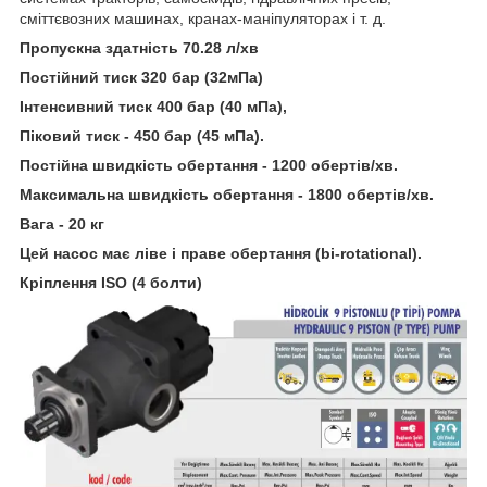
сміттєвозних машинах, кранах-маніпуляторах і т. д.
Пропускна здатність 70.28 л/хв
Постійний тиск 320 бар (32мПа)
Інтенсивний тиск 400 бар (40 мПа),
Піковий тиск - 450 бар (45 мПа).
Постійна швидкість обертання - 1200 обертів/хв.
Максимальна швидкість обертання - 1800 обертів/хв.
Вага - 20 кг
Цей насос має ліве і праве обертання (bi-rotational).
Кріплення ISO (4 болти)