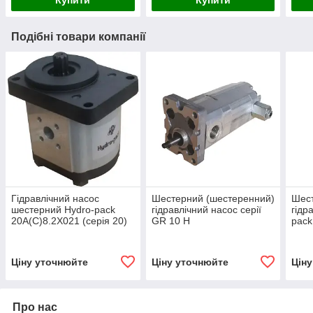
Купити
Купити
Подібні товари компанії
Гідравлічний насос
Шестерний (шестеренний)
Шест
шестерний Hydro-pack
гідравлічний насос серії
гідр
20A(C)8.2X021 (серія 20)
GR 10 H
pack
10C3.2X650/2.5X651HL
00)
Hydro-pack
Ціну уточнюйте
Ціну уточнюйте
Цін
Про нас