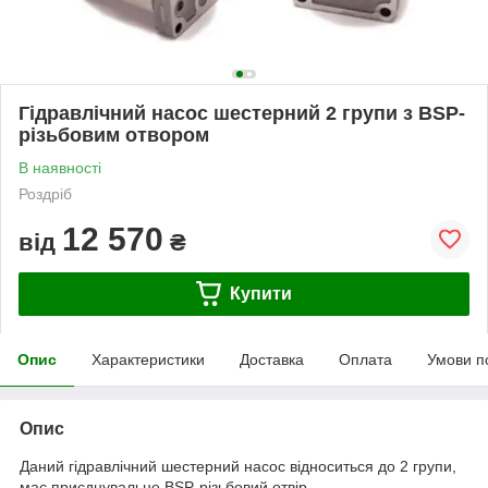
Гідравлічний насос шестерний 2 групи з BSP-
різьбовим отвором
В наявності
Роздріб
12 570
від
₴
Купити
Опис
Характеристики
Доставка
Оплата
Умови п
Опис
Даний гідравлічний шестерний насос відноситься до 2 групи,
має приєднувальне BSP-різьбовий отвір.