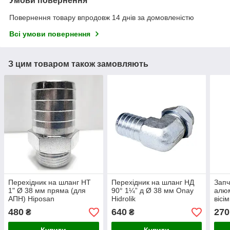
Умови повернення
Повернення товару впродовж 14 днів за домовленістю
Всі умови повернення
З цим товаром також замовляють
Перехідник на шланг НТ
Перехідник на шланг НД
Запч
1" Ø 38 мм пряма (для
90° 1¼” д Ø 38 мм Onay
алюм
АПН) Hiposan
Hidrolik
вісі
Maki
480
640
270
₴
₴