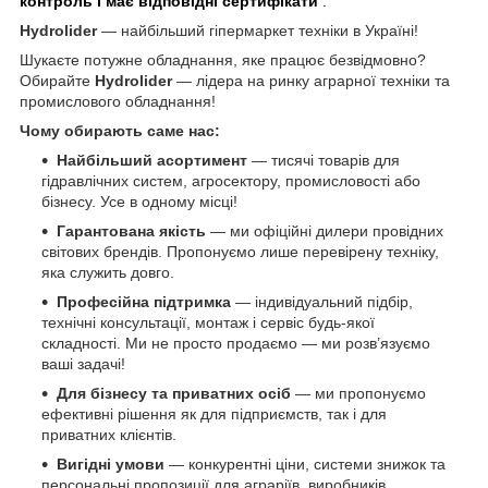
контроль і має відповідні сертифікати
.
Hydrolider
— найбільший гіпермаркет техніки в Україні!
Шукаєте потужне обладнання, яке працює безвідмовно?
Обирайте
Hydrolider
— лідера на ринку аграрної техніки та
промислового обладнання!
Чому обирають саме нас:
Найбільший асортимент
— тисячі товарів для
гідравлічних систем, агросектору, промисловості або
бізнесу. Усе в одному місці!
Гарантована якість
— ми офіційні дилери провідних
світових брендів. Пропонуємо лише перевірену техніку,
яка служить довго.
Професійна підтримка
— індивідуальний підбір,
технічні консультації, монтаж і сервіс будь-якої
складності. Ми не просто продаємо — ми розв’язуємо
ваші задачі!
Для бізнесу та приватних осіб
— ми пропонуємо
ефективні рішення як для підприємств, так і для
приватних клієнтів.
Вигідні умови
— конкурентні ціни, системи знижок та
персональні пропозиції для аграріїв, виробників,