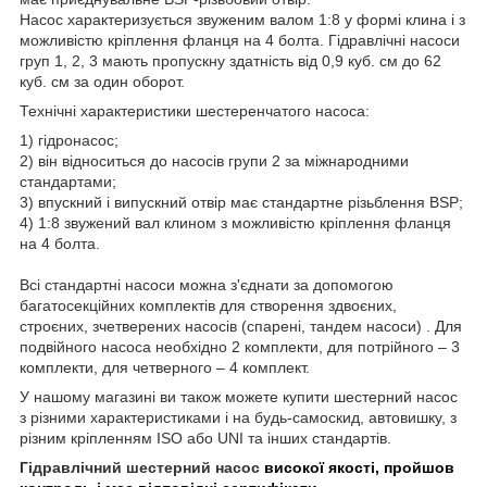
Насос характеризується звуженим валом 1:8 у формі клина і з
можливістю кріплення фланця на 4 болта. Гідравлічні насоси
груп 1, 2, 3 мають пропускну здатність від 0,9 куб. см до 62
куб. см за один оборот.
Технічні характеристики шестеренчатого насоса:
1) гідронасос;
2) він відноситься до насосів групи 2 за міжнародними
стандартами;
3) впускний і випускний отвір має стандартне різьблення BSP;
4) 1:8 звужений вал клином з можливістю кріплення фланця
на 4 болта.
Всі стандартні насоси можна з'єднати за допомогою
багатосекційних комплектів для створення здвоєних,
строєних, зчетверених насосів (спарені, тандем насоси) . Для
подвійного насоса необхідно 2 комплекти, для потрійного – 3
комплекти, для четверного – 4 комплект.
У нашому магазині ви також можете купити шестерний насос
з різними характеристиками і на будь-самоскид, автовишку, з
різним кріпленням ISO або UNI та інших стандартів.
Гідравлічний шестерний насос
високої якості, пройшов