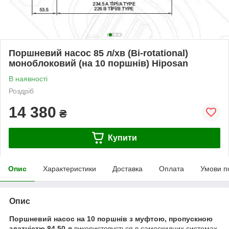
Поршневий насос 85 л/хв (Bi-rotational)
моноблоковий (на 10 поршнів) Hiposan
В наявності
Роздріб
14 380
₴
Купити
Опис
Характеристики
Доставка
Оплата
Умови п
Опис
Поршневий насос на 10 поршнів з муфтою, пропускною
здатністю 84,50 л
використовується в самоскидних системах