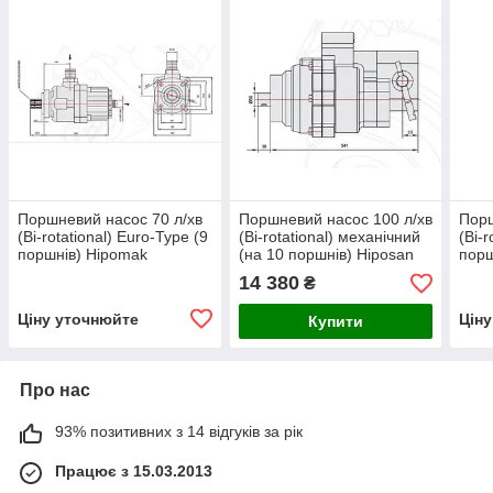
Поршневий насос 70 л/хв
Поршневий насос 100 л/хв
Порш
(Bi-rotational) Euro-Type (9
(Bi-rotational) механічний
(Bi-
поршнів) Hipomak
(на 10 поршнів) Hiposan
порш
14 380
₴
Ціну уточнюйте
Цін
Купити
Про нас
93% позитивних з 14 відгуків за рік
Працює з 15.03.2013