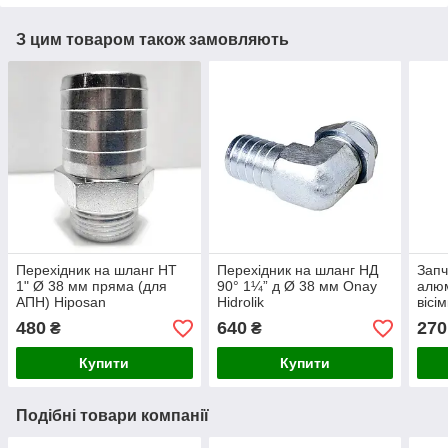
З цим товаром також замовляють
Перехідник на шланг НТ
Перехідник на шланг НД
Запч
1" Ø 38 мм пряма (для
90° 1¼” д Ø 38 мм Onay
алюм
АПН) Hiposan
Hidrolik
вісі
Maki
480
640
270
₴
₴
Купити
Купити
Подібні товари компанії