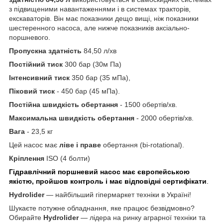
з підвищеними навантаженнями і в системах тракторів,
екскаваторів. Він має показники дещо вищі, ніж показники
шестеренного насоса, але нижче показників аксіально-
поршневого.
Пропускна здатність
84,50 л/хв
Постійний тиск
300 бар (30м Па)
Інтенсивний тиск
350 бар (35 мПа),
Піковий тиск
- 450 бар (45 мПа).
Постійна швидкість обертання
- 1500 обертів/хв.
Максимальна швидкість обертання
- 2000 обертів/хв.
Вага
- 23,5 кг
Цей насос має
ліве і праве
обертання (bi-rotational).
Кріплення
ISO (4 болти)
Гідравлічний поршневий насос має європейською
якістю, пройшов контроль і має відповідні сертифікати
.
Hydrolider
— найбільший гіпермаркет техніки в Україні!
Шукаєте потужне обладнання, яке працює безвідмовно?
Обирайте
Hydrolider
— лідера на ринку аграрної техніки та