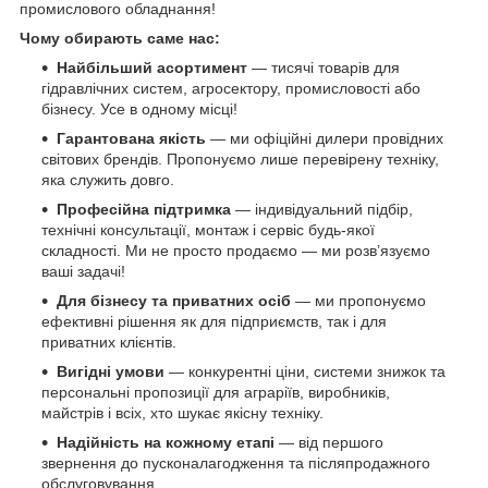
промислового обладнання!
Чому обирають саме нас:
Найбільший асортимент
— тисячі товарів для
гідравлічних систем, агросектору, промисловості або
бізнесу. Усе в одному місці!
Гарантована якість
— ми офіційні дилери провідних
світових брендів. Пропонуємо лише перевірену техніку,
яка служить довго.
Професійна підтримка
— індивідуальний підбір,
технічні консультації, монтаж і сервіс будь-якої
складності. Ми не просто продаємо — ми розв’язуємо
ваші задачі!
Для бізнесу та приватних осіб
— ми пропонуємо
ефективні рішення як для підприємств, так і для
приватних клієнтів.
Вигідні умови
— конкурентні ціни, системи знижок та
персональні пропозиції для аграріїв, виробників,
майстрів і всіх, хто шукає якісну техніку.
Надійність на кожному етапі
— від першого
звернення до пусконалагодження та післяпродажного
обслуговування.