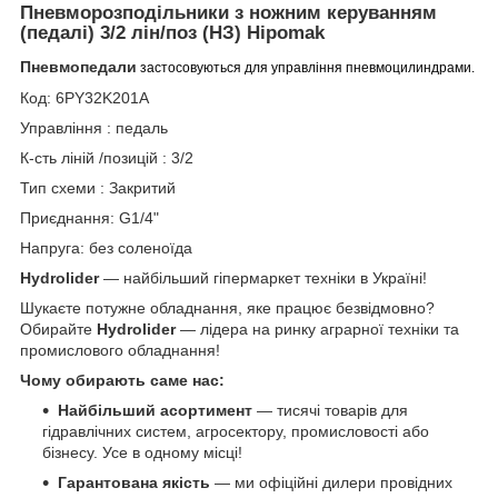
Пневморозподільники з ножним керуванням
(педалі) 3/2 лін/поз (НЗ)
Hipomak
Пневмопедали
застосовуються для управління пневмоцилиндрами.
Код: 6PY32K201A
Управління : педаль
К-сть ліній /позицій : 3/2
Тип схеми : Закритий
Приєднання: G1/4"
Напруга: без соленоїда
Hydrolider
— найбільший гіпермаркет техніки в Україні!
Шукаєте потужне обладнання, яке працює безвідмовно?
Обирайте
Hydrolider
— лідера на ринку аграрної техніки та
промислового обладнання!
Чому обирають саме нас:
Найбільший асортимент
— тисячі товарів для
гідравлічних систем, агросектору, промисловості або
бізнесу. Усе в одному місці!
Гарантована якість
— ми офіційні дилери провідних