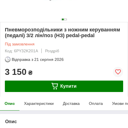
Пневморозподільники з ножним керуванням
(педалі) 3/2 лін/поз (НЗ) pedal-pedal
Під замовлення
Код: 6PY32K201A
Роздріб
Відправка з
21 серпня 2026
3 150
₴
Купити
Опис
Характеристики
Доставка
Оплата
Умови п
Опис