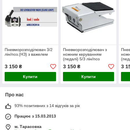
Пневморозподілювач 3/2
Пневморозподілювач з
Пнев
лін/поз.(НЗ) з важелем
ножним керуванням
нож
(педалі) 5/3 лін/поз
(пед
(НО)pedal-spring
(НЗ)
3 150
3 150
3 1
₴
₴
Купити
Купити
Про нас
93% позитивних з 14 відгуків за рік
Працює з 15.03.2013
м. Тарасовка