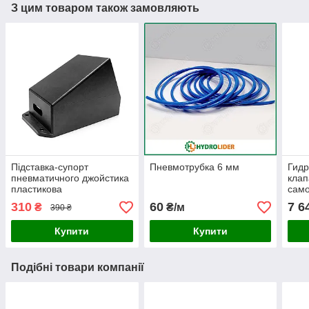
З цим товаром також замовляють
Підставка-супорт
Пневмотрубка 6 мм
Гид
пневматичного джойстика
клап
пластикова
само
310
60
7 6
₴
₴/м
390 ₴
Купити
Купити
Подібні товари компанії