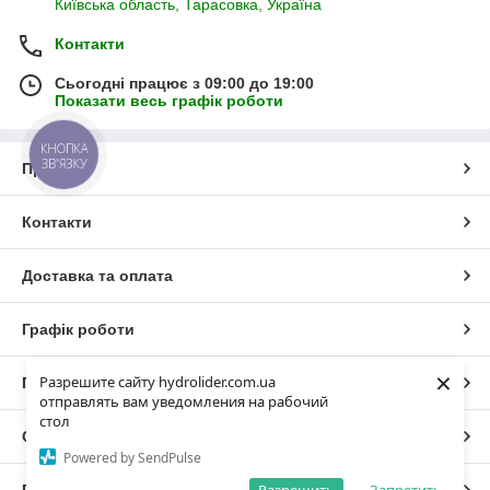
Київська область, Тарасовка, Україна
Контакти
Сьогодні працює з 09:00 до 19:00
Показати весь графік роботи
КНОПКА
ЗВ'ЯЗКУ
Про нас
Контакти
Доставка та оплата
Графік роботи
×
Разрешите сайту hydrolider.com.ua
Повна версія сайту
отправлять вам уведомления на рабочий
стол
Сайт створено на маркетплейсі
Prom.ua
Powered by SendPulse