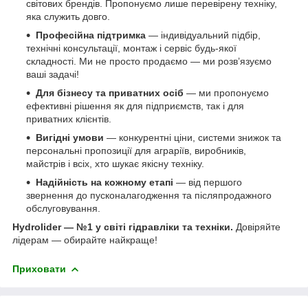
світових брендів. Пропонуємо лише перевірену техніку,
яка служить довго.
Професійна підтримка
— індивідуальний підбір,
технічні консультації, монтаж і сервіс будь-якої
складності. Ми не просто продаємо — ми розв’язуємо
ваші задачі!
Для бізнесу та приватних осіб
— ми пропонуємо
ефективні рішення як для підприємств, так і для
приватних клієнтів.
Вигідні умови
— конкурентні ціни, системи знижок та
персональні пропозиції для аграріїв, виробників,
майстрів і всіх, хто шукає якісну техніку.
Надійність на кожному етапі
— від першого
звернення до пусконалагодження та післяпродажного
обслуговування.
Hydrolider — №1 у світі гідравліки та техніки.
Довіряйте
лідерам — обирайте найкраще!
Приховати