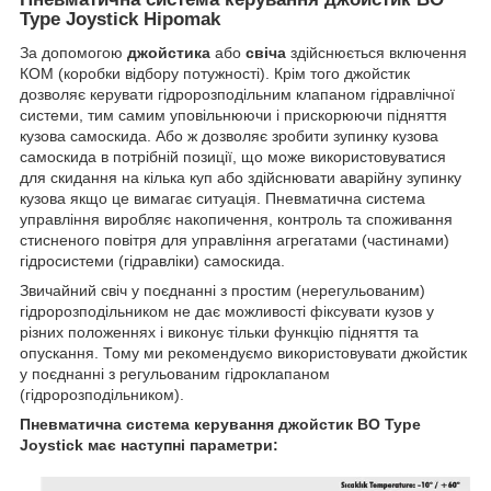
Type Joystick Hipomak
За допомогою
джойстика
або
свіча
здійснюється включення
КОМ (коробки відбору потужності). Крім того джойстик
дозволяє керувати гідророзподільним клапаном гідравлічної
системи, тим самим уповільнюючи і прискорюючи підняття
кузова самоскида. Або ж дозволяє зробити зупинку кузова
самоскида в потрібній позиції, що може використовуватися
для скидання на кілька куп або здійснювати аварійну зупинку
кузова якщо це вимагає ситуація.
Пневматична система
управління виробляє накопичення, контроль та споживання
стисненого повітря для управління агрегатами (частинами)
гідросистеми (гідравліки) самоскида.
Звичайний свіч у поєднанні з простим (нерегульованим)
гідророзподільником не дає можливості фіксувати кузов у
різних положеннях і виконує тільки функцію підняття та
опускання. Тому ми рекомендуємо використовувати джойстик
у поєднанні з регульованим гідроклапаном
(гідророзподільником).
Пневматична система керування джойстик BO Type
Joystick має наступні параметри: