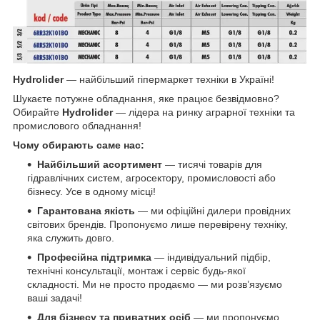
Hydrolider
— найбільший гіпермаркет техніки в Україні!
Шукаєте потужне обладнання, яке працює безвідмовно?
Обирайте
Hydrolider
— лідера на ринку аграрної техніки та
промислового обладнання!
Чому обирають саме нас:
Найбільший асортимент
— тисячі товарів для
гідравлічних систем, агросектору, промисловості або
бізнесу. Усе в одному місці!
Гарантована якість
— ми офіційні дилери провідних
світових брендів. Пропонуємо лише перевірену техніку,
яка служить довго.
Професійна підтримка
— індивідуальний підбір,
технічні консультації, монтаж і сервіс будь-якої
складності. Ми не просто продаємо — ми розв’язуємо
ваші задачі!
Для бізнесу та приватних осіб
— ми пропонуємо