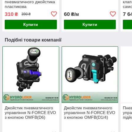
пневматичного джойстика
клап
пластикова
само
310
60
7 6
₴
₴/м
390 ₴
Купити
Купити
Подібні товари компанії
Джойстик пневматичного
Джойстик пневматичного
Пнев
управління N-FORCE EVO
управління N-FORCE EVO
упра
з кнопкою OMFB(D6)
з кнопкою OMFB(D1/4)
підй
(кран підйому кузова)
(кран підйому кузова)
кузо
підй