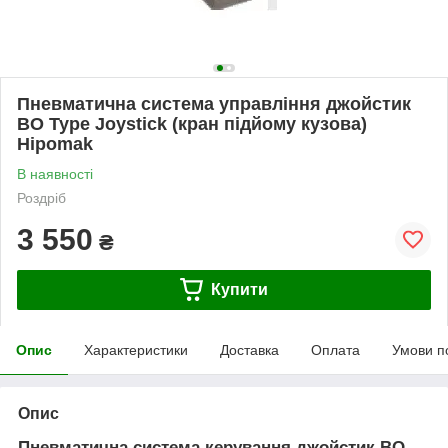
Пневматична система управління джойстик
BO Type Joystick (кран підйому кузова)
Hipomak
В наявності
Роздріб
3 550
₴
Купити
Опис
Характеристики
Доставка
Оплата
Умови п
Опис
Пневматична система керування джойстик BO