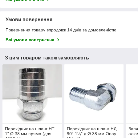
Умови повернення
Повернення товару впродовж 14 днів за домовленістю
Всі умови повернення
З цим товаром також замовляють
Перехідник на шланг НТ
Перехідник на шланг НД
Запч
1" Ø 38 мм пряма (для
90° 1¼” д Ø 38 мм Onay
алюм