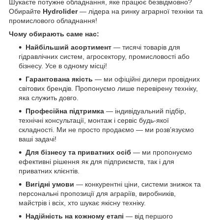
Шукаєте потужне обладнання, яке працює безвідмовно?
Обирайте
Hydrolider
— лідера на ринку аграрної техніки та
промислового обладнання!
Чому обирають саме нас:
Найбільший асортимент
— тисячі товарів для
гідравлічних систем, агросектору, промисловості або
бізнесу. Усе в одному місці!
Гарантована якість
— ми офіційні дилери провідних
світових брендів. Пропонуємо лише перевірену техніку,
яка служить довго.
Професійна підтримка
— індивідуальний підбір,
технічні консультації, монтаж і сервіс будь-якої
складності. Ми не просто продаємо — ми розв’язуємо
ваші задачі!
Для бізнесу та приватних осіб
— ми пропонуємо
ефективні рішення як для підприємств, так і для
приватних клієнтів.
Вигідні умови
— конкурентні ціни, системи знижок та
персональні пропозиції для аграріїв, виробників,
майстрів і всіх, хто шукає якісну техніку.
Надійність на кожному етапі
— від першого