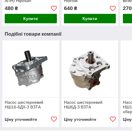
АПН) Hiposan
Hidrolik
вісі
Maki
480
640
270
₴
₴
Купити
Купити
Подібні товари компанії
Насос шестерневий
Насос шестерневий
Нас
НШ16-6ДХ-3 ВЗТА
НШ6Д-З ВЗТА
НШ10
обе
Ціну уточнюйте
Ціну уточнюйте
Цін