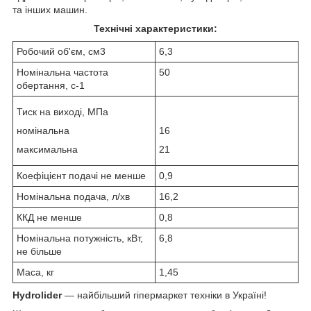
та інших машин.
Технічні характеристики:
Робочий об'єм, см3
6,3
Номінальна частота
50
обертання, с
-1
Тиск на виході, МПа
номінальна
16
максимальна
21
Коефіцієнт подачі не менше
0,9
Номінальна подача, л/хв
16,2
ККД не менше
0,8
Номінальна потужність, кВт,
6,8
не більше
Маса, кг
1,45
Hydrolider
— найбільший гіпермаркет техніки в Україні!