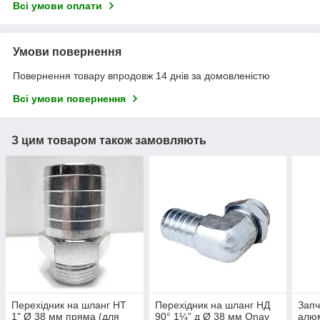
Всі умови оплати
Умови повернення
Повернення товару впродовж 14 днів за домовленістю
Всі умови повернення
З цим товаром також замовляють
Перехідник на шланг НТ
Перехідник на шланг НД
Запч
1" Ø 38 мм пряма (для
90° 1¼” д Ø 38 мм Onay
алюм