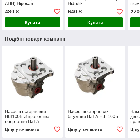
АПН) Hiposan
Hidrolik
вісі
Maki
480
640
270
₴
₴
Купити
Купити
Подібні товари компанії
Насос шестерневий
Насос шестерневий
Насо
НШ100В-З праве/ліве
бітумний ВЗТА НШ 100БТ
двос
обертання ВЗТА
прав
ВЗТ
Ціну уточнюйте
Ціну уточнюйте
Цін