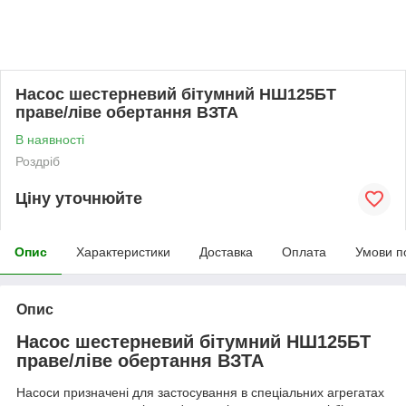
Насос шестерневий бітумний НШ125БТ
праве/ліве обертання ВЗТА
В наявності
Роздріб
Ціну уточнюйте
Опис
Характеристики
Доставка
Оплата
Умови п
Опис
Насос шестерневий бітумний НШ125БТ
праве/ліве обертання ВЗТА
Насоси призначені для застосування в спеціальних агрегатах