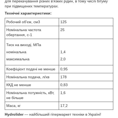
для перекачування різних в'язких рідин, в тому числі бітуму
при підвищених температурах.
Технічні характеристики:
Робочий об'єм, см3
125
Номінальна частота
25
обертання, с
-1
Тиск на виході, МПа
номінальна
1,4
максимальна
2,0
Коефіцієнт подачі не менше
0,95
Номінальна подача, л/хв
178
ККД не менше
0,83
Номінальна потужність, кВт,
1,6
не більше
Маса, кг
17,2
Hydrolider
— найбільший гіпермаркет техніки в Україні!