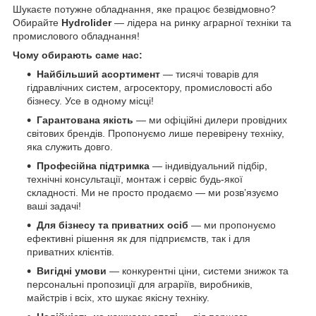
Шукаєте потужне обладнання, яке працює безвідмовно?
Обирайте
Hydrolider
— лідера на ринку аграрної техніки та
промислового обладнання!
Чому обирають саме нас:
Найбільший асортимент
— тисячі товарів для
гідравлічних систем, агросектору, промисловості або
бізнесу. Усе в одному місці!
Гарантована якість
— ми офіційні дилери провідних
світових брендів. Пропонуємо лише перевірену техніку,
яка служить довго.
Професійна підтримка
— індивідуальний підбір,
технічні консультації, монтаж і сервіс будь-якої
складності. Ми не просто продаємо — ми розв’язуємо
ваші задачі!
Для бізнесу та приватних осіб
— ми пропонуємо
ефективні рішення як для підприємств, так і для
приватних клієнтів.
Вигідні умови
— конкурентні ціни, системи знижок та
персональні пропозиції для аграріїв, виробників,
майстрів і всіх, хто шукає якісну техніку.