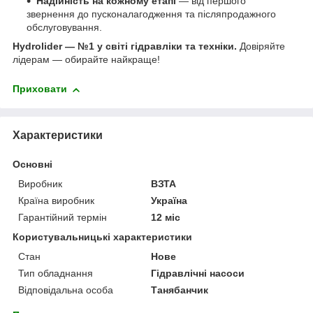
Надійність на кожному етапі
— від першого
звернення до пусконалагодження та післяпродажного
обслуговування.
Hydrolider — №1 у світі гідравліки та техніки.
Довіряйте
лідерам — обирайте найкраще!
Приховати
Характеристики
Основні
Виробник
ВЗТА
Країна виробник
Україна
Гарантійний термін
12 міс
Користувальницькі характеристики
Стан
Нове
Тип обладнання
Гідравлічні насоси
Відповідальна особа
Танябанчик