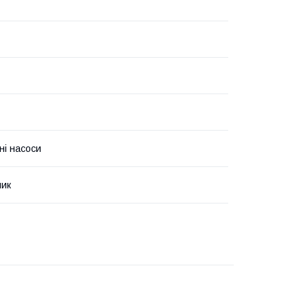
ні насоси
чик