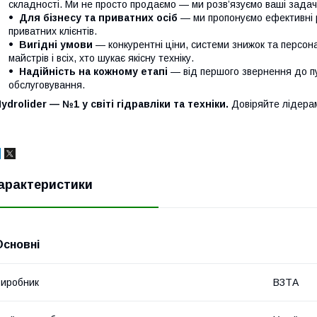
складності. Ми не просто продаємо — ми розв’язуємо ваші задачі
Для бізнесу та приватних осіб
— ми пропонуємо ефективні р
приватних клієнтів.
Вигідні умови
— конкурентні ціни, системи знижок та персонал
майстрів і всіх, хто шукає якісну техніку.
Надійність на кожному етапі
— від першого звернення до п
обслуговування.
ydrolider — №1 у світі гідравліки та техніки.
Довіряйте лідера
арактеристики
Основні
иробник
ВЗТА