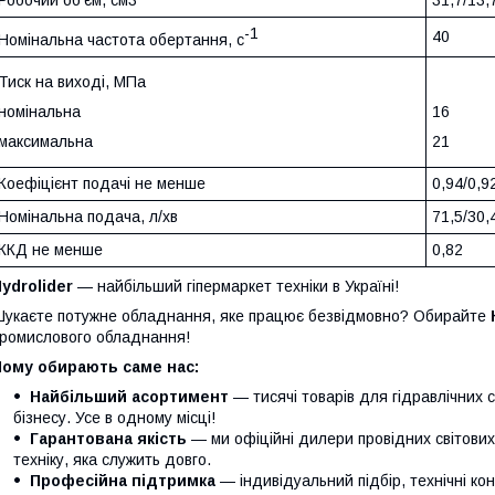
Робочий об'єм, см3
31,7/13,
-1
40
Номінальна частота обертання, с
Тиск на виході, МПа
номінальна
16
максимальна
21
Коефіцієнт подачі не менше
0,94/0,9
Номінальна подача, л/хв
71,5/30,
ККД не менше
0,82
ydrolider
— найбільший гіпермаркет техніки в Україні!
укаєте потужне обладнання, яке працює безвідмовно? Обирайте
ромислового обладнання!
Чому обирають саме нас:
Найбільший асортимент
— тисячі товарів для гідравлічних 
бізнесу. Усе в одному місці!
Гарантована якість
— ми офіційні дилери провідних світови
техніку, яка служить довго.
Професійна підтримка
— індивідуальний підбір, технічні кон