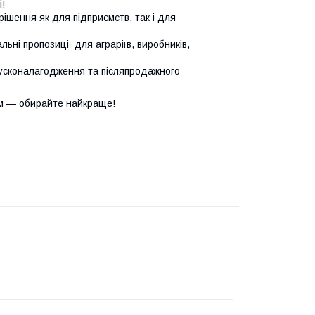
!
ішення як для підприємств, так і для
ьні пропозиції для аграріїв, виробників,
усконалагодження та післяпродажного
м — обирайте найкраще!