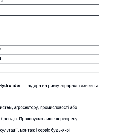
75
2
4
Hydrolider
— лідера на ринку аграрної техніки та
систем, агросектору, промисловості або
х брендів. Пропонуємо лише перевірену
сультації, монтаж і сервіс будь-якої