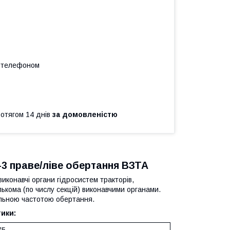
а телефоном
ротягом 14 днів
за домовленістю
3 праве/ліве обертання ВЗТА
иконавчі органи гідросистем тракторів,
лькома (по числу секцій) виконавчими органами.
альною частотою обертання.
ики: