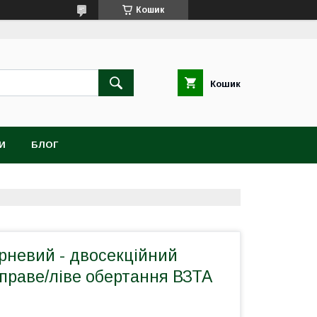
Кошик
Кошик
И
БЛОГ
рневий - двосекційний
праве/ліве обертання ВЗТА