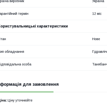
раїна виробник
Україна
арантійний термін
12 міс
Користувальницькі характеристики
Стан
Нове
ип обладнання
Гідравліч
ідповідальна особа
Танябан
нформація для замовлення
іна:
Ціну уточнюйте