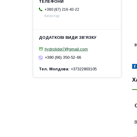
+380 (67) 216-43-22
Київстар
H
hydrolider7@gmail.com
+380 (66) 350-52-66
Тел. Молдова
+37322803105
Х
В