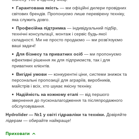
Гарантована якість
— ми офіційні дилери провідних
світових брендів. Пропонуємо лише перевірену техніку,
яка служить довго.
Професійна підтримка
— індивідуальний підбір,
технічні консультації, монтаж і сервіс будь-якої
складності. Ми не просто продаємо — ми розв’язуємо
ваші задачі!
Для бізнесу та приватних осіб
— ми пропонуємо
ефективні рішення як для підприємств, так і для
приватних клієнтів.
Вигідні умови
— конкурентні ціни, системи знижок та
персональні пропозиції для аграріїв, виробників,
майстрів і всіх, хто шукає якісну техніку.
Надійність на кожному етапі
— від першого
звернення до пусконалагодження та післяпродажного
обслуговування.
Hydrolider — №1 у світі гідравліки та техніки.
Довіряйте
лідерам — обирайте найкраще!
Приховати