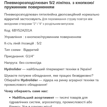
Пневморозподілювач 5/2 лін/поз.
з кнопкою/
пружинним поверненням
Пневморозподілювач пятилінійна двопозиційний нормально
відкритий застосовують
Для перемикання струму повітря між
вихідними отворами "2" і "4" з роздільним випуском.
Код: 6BY52A201A
Управління : з кнопкою/пружинним поверненням
К-сть ліній /позицій : 5/2
Тип схеми : Відкритий
Приєднання: G1/4"
Напруга: без соленоїда
Hydrolider
— найбільший гіпермаркет техніки в Україні!
Шукаєте потужне обладнання, яке працює безвідмовно?
Обирайте
Hydrolider
— лідера на ринку аграрної техніки та
промислового обладнання!
Чому обирають саме нас:
Найбільший асортимент
— тисячі товарів для
гідравлічних систем, агросектору, промисловості або
бізнесу. Усе в одному місці!