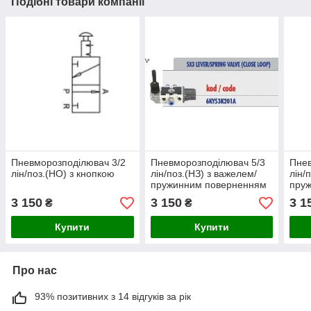
Подібні товари компанії
Пневморозподілювач 3/2
Пневморозподілювач 5/3
Пнев
лін/поз.(НО) з кнопкою
лін/поз.(НЗ) з важелем/
лін/
пружинним поверненням
пру
3 150
3 150
3 1
₴
₴
Купити
Купити
Про нас
93% позитивних з 14 відгуків за рік