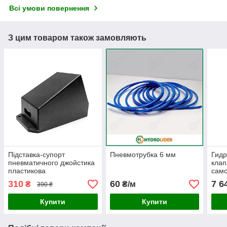
Всі умови повернення
З цим товаром також замовляють
Підставка-супорт
Пневмотрубка 6 мм
Гид
пневматичного джойстика
клап
пластикова
само
310
60
7 6
₴
₴/м
390 ₴
Купити
Купити