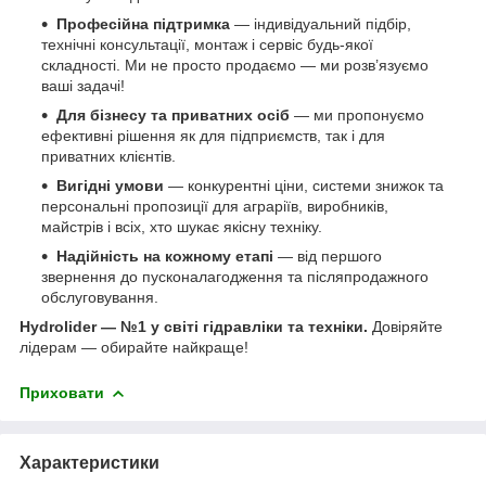
Професійна підтримка
— індивідуальний підбір,
технічні консультації, монтаж і сервіс будь-якої
складності. Ми не просто продаємо — ми розв’язуємо
ваші задачі!
Для бізнесу та приватних осіб
— ми пропонуємо
ефективні рішення як для підприємств, так і для
приватних клієнтів.
Вигідні умови
— конкурентні ціни, системи знижок та
персональні пропозиції для аграріїв, виробників,
майстрів і всіх, хто шукає якісну техніку.
Надійність на кожному етапі
— від першого
звернення до пусконалагодження та післяпродажного
обслуговування.
Hydrolider — №1 у світі гідравліки та техніки.
Довіряйте
лідерам — обирайте найкраще!
Приховати
Характеристики