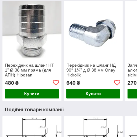
Перехідник на шланг НТ
Перехідник на шланг НД
Запч
1" Ø 38 мм пряма (для
90° 1¼” д Ø 38 мм Onay
алюм
АПН) Hiposan
Hidrolik
вісі
Maki
480
640
270
₴
₴
Купити
Купити
Подібні товари компанії