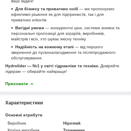
ваші задачі!
Для бізнесу та приватних осіб
— ми пропонуємо
ефективні рішення як для підприємств, так і для
приватних клієнтів.
Вигідні умови
— конкурентні ціни, системи знижок та
персональні пропозиції для аграріїв, виробників,
майстрів і всіх, хто шукає якісну техніку.
Надійність на кожному етапі
— від першого
звернення до пусконалагодження та післяпродажного
обслуговування.
Hydrolider — №1 у світі гідравліки та техніки.
Довіряйте
лідерам — обирайте найкраще!
Приховати
Характеристики
Основні атрибути
Виробник
Hipomak
Країна виробник
Туреччина