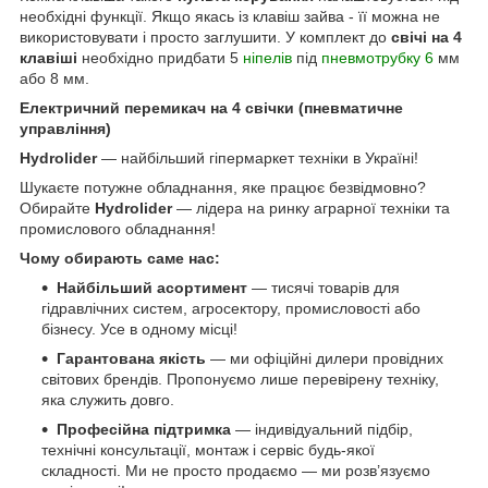
необхідні функції. Якщо якась із клавіш зайва - її можна не
використовувати і просто заглушити. У комплект до
свічі на 4
клавіші
необхідно придбати 5
ніпелів
під
пневмотрубку 6
мм
або 8 мм.
Електричний перемикач на 4 свічки (пневматичне
управління)
Hydrolider
— найбільший гіпермаркет техніки в Україні!
Шукаєте потужне обладнання, яке працює безвідмовно?
Обирайте
Hydrolider
— лідера на ринку аграрної техніки та
промислового обладнання!
Чому обирають саме нас:
Найбільший асортимент
— тисячі товарів для
гідравлічних систем, агросектору, промисловості або
бізнесу. Усе в одному місці!
Гарантована якість
— ми офіційні дилери провідних
світових брендів. Пропонуємо лише перевірену техніку,
яка служить довго.
Професійна підтримка
— індивідуальний підбір,
технічні консультації, монтаж і сервіс будь-якої
складності. Ми не просто продаємо — ми розв’язуємо