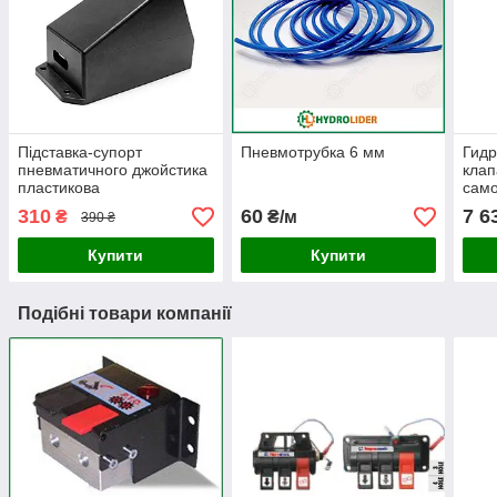
Підставка-супорт
Пневмотрубка 6 мм
Гид
пневматичного джойстика
клап
пластикова
само
310
60
7 6
₴
₴/м
390 ₴
Купити
Купити
Подібні товари компанії