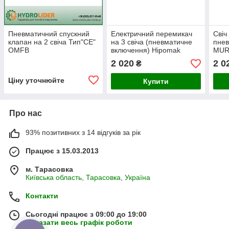
Пневматичний спускний
Електричний перемикач
Свіч
клапан на 2 свіча Тип"CE"
на 3 свіча (пневматичне
пнев
OMFB
включення) Hipomak
MUR
2 020
2 0
₴
Ціну уточнюйте
Купити
Про нас
93% позитивних з 14 відгуків за рік
Працює з 15.03.2013
м. Тарасовка
Київська область, Тарасовка, Україна
Контакти
Сьогодні працює з 09:00 до 19:00
Показати весь графік роботи