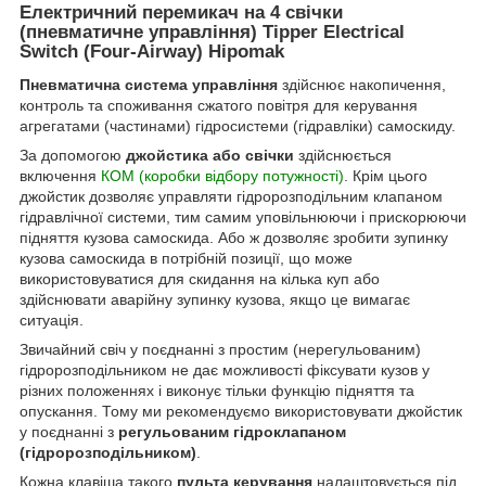
Електричний перемикач на 4 свічки
(пневматичне управління) Tipper Electrical
Switch (Four-Airway) Hipomak
Пневматична система управління
здійснює накопичення,
контроль та споживання сжатого повітря для керування
агрегатами (частинами) гідросистеми (гідравліки) самоскиду.
За допомогою
джойстика або свічки
здійснюється
включення
КОМ (коробки відбору потужності)
. Крім цього
джойстик дозволяє управляти гідророзподільним клапаном
гідравлічної системи, тим самим уповільнюючи і прискорюючи
підняття кузова самоскида. Або ж дозволяє зробити зупинку
кузова самоскида в потрібній позиції, що може
використовуватися для скидання на кілька куп або
здійснювати аварійну зупинку кузова, якщо це вимагає
ситуація.
Звичайний свіч у поєднанні з простим (нерегульованим)
гідророзподільником не дає можливості фіксувати кузов у
різних положеннях і виконує тільки функцію підняття та
опускання. Тому ми рекомендуємо використовувати джойстик
у поєднанні з
регульованим гідроклапаном
(гідророзподільником)
.
Кожна клавіша такого
пульта керування
налаштовується під