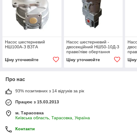
Насос шестерневий
Насос шестерневий -
Насо
НШ100А-З ВЗТА
двосекційний НШ50-10Д-3
двос
праве/ліве обертання
прав
ВЗТА
ВЗТ
Ціну уточнюйте
Ціну уточнюйте
Цін
Про нас
93% позитивних з 14 відгуків за рік
Працює з 15.03.2013
м. Тарасовка
Київська область, Тарасовка, Україна
Контакти