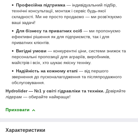
Професійна підтримка
— індивідуальний підбір,
технічні консультації, монтаж і сервіс будь-якої
складності. Ми не просто продаємо — ми розв’язуємо
ваші задачі!
Для бізнесу та приватних осіб
— ми пропонуємо
ефективні рішення як для підприємств, так і для
приватних клієнтів.
Вигідні умови
— конкурентні ціни, системи знижок та
персональні пропозиції для аграріїв, виробників,
майстрів і всіх, хто шукає якісну техніку.
Надійність на кожному етапі
— від першого
звернення до пусконалагодження та післяпродажного
обслуговування.
Hydrolider — №1 у світі гідравліки та техніки.
Довіряйте
лідерам — обирайте найкраще!
Приховати
Характеристики