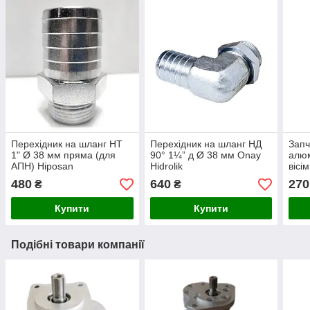
Перехідник на шланг НТ
Перехідник на шланг НД
Запч
1" Ø 38 мм пряма (для
90° 1¼” д Ø 38 мм Onay
алюм
АПН) Hiposan
Hidrolik
вісі
Maki
480
640
270
₴
₴
Купити
Купити
Подібні товари компанії