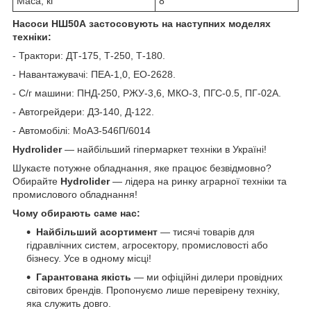
Маса, кг
8
Насоси НШ50А застосовують на наступних моделях
техніки:
- Трактори: ДТ-175, Т-250, Т-180.
- Навантажувачі: ПЕА-1,0, ЕО-2628.
- С/г машини: ПНД-250, РЖУ-3,6, МКО-3, ПГС-0.5, ПГ-02А.
- Автогрейдери: ДЗ-140, Д-122.
- Автомобілі: МоАЗ-546П/6014
Hydrolider
— найбільший гіпермаркет техніки в Україні!
Шукаєте потужне обладнання, яке працює безвідмовно?
Обирайте
Hydrolider
— лідера на ринку аграрної техніки та
промислового обладнання!
Чому обирають саме нас:
Найбільший асортимент
— тисячі товарів для
гідравлічних систем, агросектору, промисловості або
бізнесу. Усе в одному місці!
Гарантована якість
— ми офіційні дилери провідних
світових брендів. Пропонуємо лише перевірену техніку,
яка служить довго.