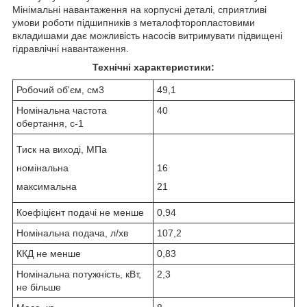
Мінімальні навантаження на корпусні деталі, сприятливі
умови роботи підшипників з металофторопластовими
вкладишами дає можливість насосів витримувати підвищені
гідравлічні навантаження.
Технічні характеристики:
Робочий об'єм, см3
49,1
Номінальна частота
40
обертання, с
-1
Тиск на виході, МПа
номінальна
16
максимальна
21
Коефіцієнт подачі не менше
0,94
Номінальна подача, л/хв
107,2
ККД не менше
0,83
Номінальна потужність, кВт,
2,3
не більше