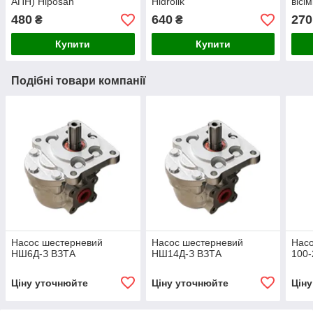
АПН) Hiposan
Hidrolik
вісі
Maki
480
640
270
₴
₴
Купити
Купити
Подібні товари компанії
Насос шестерневий
Насос шестерневий
Нас
НШ6Д-З ВЗТА
НШ14Д-З ВЗТА
100-
Ціну уточнюйте
Ціну уточнюйте
Цін