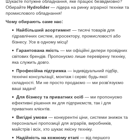
Шукаєте потужне обладнання, яке працює безвідмовно?
Обирайте
Hydrolider
— лідера на ринку аграрної техніки та
промислового обладнання!
Чому обирають саме нас:
Найбільший асортимент
— тисячі товарів для
гідравлічних систем, агросектору, промисловості або
бізнесу. Усе в одному місці!
Гарантована якість
— ми офіційні дилери провідних
світових брендів. Пропонуємо лише перевірену техніку,
яка служить довго.
Професійна підтримка
— індивідуальний підбір,
технічні консультації, монтаж і сервіс будь-якої
складності. Ми не просто продаємо — ми розв’язуємо
ваші задачі!
Для бізнесу та приватних осіб
— ми пропонуємо
ефективні рішення як для підприємств, так і для
приватних клієнтів.
Вигідні умови
— конкурентні ціни, системи знижок та
персональні пропозиції для аграріїв, виробників,
майстрів і всіх, хто шукає якісну техніку.
Надійність на кожному етапі
— від першого