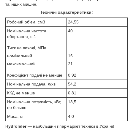
та інших машин.
Технічні характеристики:
Робочий об'єм, см3
24,55
Номінальна частота
40
обертання, с
-1
Тиск на виході, МПа
номінальний
16
максимальний
21
Коефіцієнт подачі не менше
0,92
Номінальна подача, л/хв
54,2
ККД не менше
0,81
Номінальна потужність, кВт,
18,5
не більше
Маса, кг
4,0
Hydrolider
— найбільший гіпермаркет техніки в Україні!