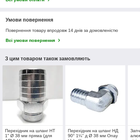
Умови повернення
Повернення товару впродовж 14 днів за домовленістю
Всі умови повернення
З цим товаром також замовляють
Перехідник на шланг НТ
Перехідник на шланг НД
Запч
1" Ø 38 мм пряма (для
90° 1¼” д Ø 38 мм Onay
алюм