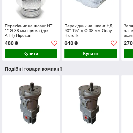
Перехідник на шланг НТ
Перехідник на шланг НД
Запч
1" Ø 38 мм пряма (для
90° 1¼” д Ø 38 мм Onay
алюм
АПН) Hiposan
Hidrolik
вісі
Maki
480
640
270
₴
₴
Купити
Купити
Подібні товари компанії