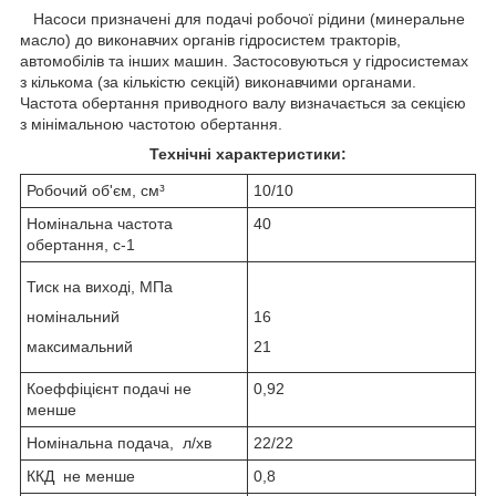
Насоси призначені для подачі робочої рідини (минеральне
масло) до виконавчих органів гідросистем тракторів,
автомобілів та інших машин. Застосовуються у гідросистемах
з кількома (за кількістю секцій) виконавчими органами.
Частота обертання приводного валу визначається за секцією
з мінімальною частотою обертання.
Технічні характеристики:
Робочий об'єм, см³
10/10
Номінальна частота
40
обертання, с
-1
Тиск на виході, МПа
номінальний
16
максимальний
21
Коеффіцієнт подачі не
0,92
менше
Номінальна подача, л/хв
22/22
ККД не менше
0,8