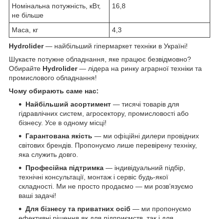
Номінальна потужність, кВт,
16,8
не більше
Маса, кг
4,3
Hydrolider
— найбільший гіпермаркет техніки в Україні!
Шукаєте потужне обладнання, яке працює безвідмовно?
Обирайте
Hydrolider
— лідера на ринку аграрної техніки та
промислового обладнання!
Чому обирають саме нас:
Найбільший асортимент
— тисячі товарів для
гідравлічних систем, агросектору, промисловості або
бізнесу. Усе в одному місці!
Гарантована якість
— ми офіційні дилери провідних
світових брендів. Пропонуємо лише перевірену техніку,
яка служить довго.
Професійна підтримка
— індивідуальний підбір,
технічні консультації, монтаж і сервіс будь-якої
складності. Ми не просто продаємо — ми розв’язуємо
ваші задачі!
Для бізнесу та приватних осіб
— ми пропонуємо
ефективні рішення як для підприємств, так і для