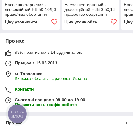
Насос шестерневий -
Насос шестерневий -
Насо
двосекційний НШ50-10Д-3
двосекційний НШ50-50Д-3
двос
праве/ліве обертання
праве/ліве обертання
прав
ВЗТА
ВЗТА
ВЗТ
Ціну уточнюйте
Ціну уточнюйте
Цін
Про нас
93% позитивних з 14 відгуків за рік
Працює з 15.03.2013
м. Тарасовка
Київська область, Тарасовка, Україна
Контакти
Сьогодні працює з 09:00 до 19:00
Показати весь графік роботи
КНОПКА
ЗВ'ЯЗКУ
Про нас