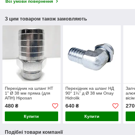
Всі умови повернення
З цим товаром також замовляють
Перехідник на шланг НТ
Перехідник на шланг НД
Запч
1" Ø 38 мм пряма (для
90° 1¼” д Ø 38 мм Onay
алюм
АПН) Hiposan
Hidrolik
вісі
Maki
480
640
270
₴
₴
Купити
Купити
Подібні товари компанії