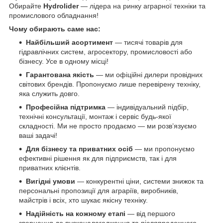
Обирайте
Hydrolider
— лідера на ринку аграрної техніки та
промислового обладнання!
Чому обирають саме нас:
Найбільший асортимент
— тисячі товарів для
гідравлічних систем, агросектору, промисловості або
бізнесу. Усе в одному місці!
Гарантована якість
— ми офіційні дилери провідних
світових брендів. Пропонуємо лише перевірену техніку,
яка служить довго.
Професійна підтримка
— індивідуальний підбір,
технічні консультації, монтаж і сервіс будь-якої
складності. Ми не просто продаємо — ми розв’язуємо
ваші задачі!
Для бізнесу та приватних осіб
— ми пропонуємо
ефективні рішення як для підприємств, так і для
приватних клієнтів.
Вигідні умови
— конкурентні ціни, системи знижок та
персональні пропозиції для аграріїв, виробників,
майстрів і всіх, хто шукає якісну техніку.
Надійність на кожному етапі
— від першого
звернення до пусконалагодження та післяпродажного