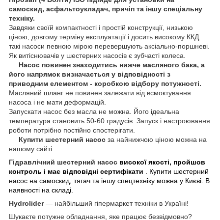
самоскид, асфальтоукладач, причіп та іншу спеціальну
техніку.
Завдяки своїй компактності і простій конструкції, низькою
ціною, довгому терміну експлуатації і досить високому ККД
такі насоси певною мірою перевершують аксіально-поршневі.
Як витіснювачів у шестерних насосів є зубчасті колеса.
Насос повинен знаходитись нижче масляного бака, а
його напрямок визначається у відповідності з
приводним елементом - коробкою відбору потужності.
Масляний шланг не повинен залежати від всмоктування
насоса і не мати деформацій.
Запускати насос без масла не можна. Його ідеальна
температура становить 50-60 градусів. Запуск і настроювання
роботи потрібно постійно спостерігати.
Купити шестерний насос
за найнижчою ціною можна на
нашому сайті.
Гідравлічний шестерний насос
високої якості, пройшов
контроль і має відповідні сертифікати
. Купити шестерний
насос на самоскид, тягач та іншу спецтехніку можна у Києві. В
наявності на складі.
Hydrolider
— найбільший гіпермаркет техніки в Україні!
Шукаєте потужне обладнання, яке працює безвідмовно?