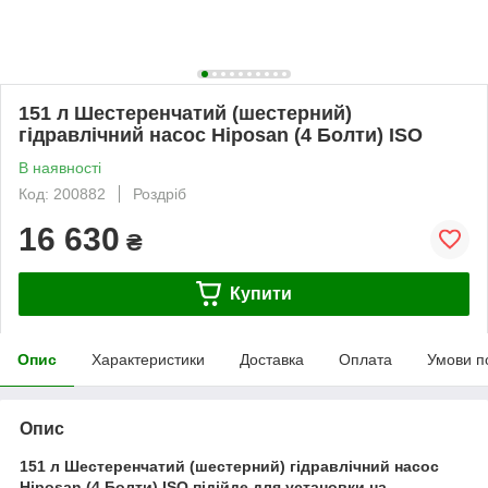
151 л Шестеренчатий (шестерний)
гідравлічний насос Hiposan (4 Болти) ISO
В наявності
Код: 200882
Роздріб
16 630
₴
Купити
Опис
Характеристики
Доставка
Оплата
Умови п
Опис
151 л Шестеренчатий (шестерний) гідравлічний насос
Hiposan (4 Болти) ISO підійде для установки на