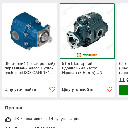
Шестерний (шестеренний)
51 л Шестерний
63 л
гідравлічний насос Hydro-
гідравлічний насос
(шес
pack серії ISO-GANI 151-L
Hiposan (3 Болта) UNI
насо
(R)
ISO
11 
Ціну уточнюйте
Ціну уточнюйте
Про нас
93% позитивних з 14 відгуків за рік