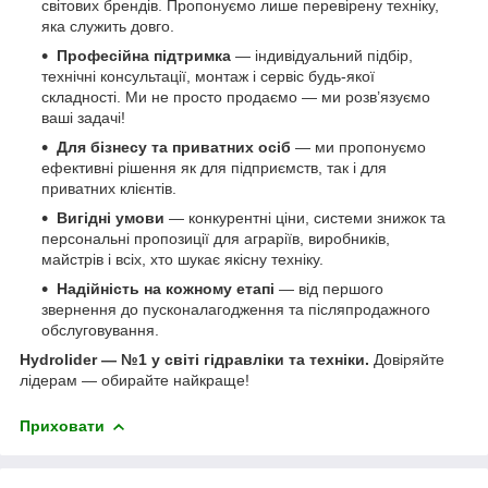
світових брендів. Пропонуємо лише перевірену техніку,
яка служить довго.
Професійна підтримка
— індивідуальний підбір,
технічні консультації, монтаж і сервіс будь-якої
складності. Ми не просто продаємо — ми розв’язуємо
ваші задачі!
Для бізнесу та приватних осіб
— ми пропонуємо
ефективні рішення як для підприємств, так і для
приватних клієнтів.
Вигідні умови
— конкурентні ціни, системи знижок та
персональні пропозиції для аграріїв, виробників,
майстрів і всіх, хто шукає якісну техніку.
Надійність на кожному етапі
— від першого
звернення до пусконалагодження та післяпродажного
обслуговування.
Hydrolider — №1 у світі гідравліки та техніки.
Довіряйте
лідерам — обирайте найкраще!
Приховати