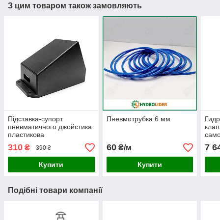
З цим товаром також замовляють
Підставка-супорт
Пневмотрубка 6 мм
Гид
пневматичного джойстика
клап
пластикова
само
310
60
7 6
₴
₴/м
390 ₴
Купити
Купити
Подібні товари компанії