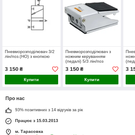
Пневморозподілювач 3/2
Пневморозподілювач з
Пнев
лін/поз.(НО) з кнопкою
ножним керуванням
нож
(педалі) 5/3 лін/поз
(пед
(НО)pedal-spring
(НЗ)
3 150
3 150
3 1
₴
₴
Купити
Купити
Про нас
93% позитивних з 14 відгуків за рік
Працює з 15.03.2013
м. Тарасовка