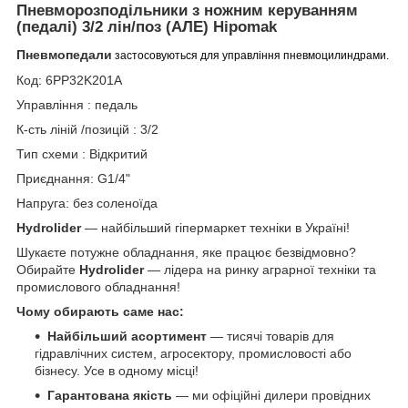
Пневморозподільники з ножним керуванням
(педалі) 3/2 лін/поз (АЛЕ)
Hipomak
Пневмопедали
застосовуються для управління пневмоцилиндрами.
Код: 6PP32K201A
Управління : педаль
К-сть ліній /позицій : 3/2
Тип схеми : Відкритий
Приєднання: G1/4"
Напруга: без соленоїда
Hydrolider
— найбільший гіпермаркет техніки в Україні!
Шукаєте потужне обладнання, яке працює безвідмовно?
Обирайте
Hydrolider
— лідера на ринку аграрної техніки та
промислового обладнання!
Чому обирають саме нас:
Найбільший асортимент
— тисячі товарів для
гідравлічних систем, агросектору, промисловості або
бізнесу. Усе в одному місці!
Гарантована якість
— ми офіційні дилери провідних