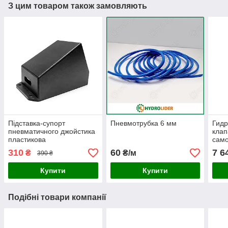
З цим товаром також замовляють
Підставка-супорт
Пневмотрубка 6 мм
Гид
пневматичного джойстика
клап
пластикова
само
310
60
7 6
₴
₴/м
390 ₴
Купити
Купити
Подібні товари компанії