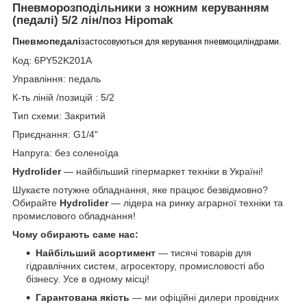
Пневморозподільники з ножним керуванням
(педалі) 5/2 лін/поз
Hipomak
Пневмопедалі
застосовуються для керування пневмоциліндрами.
Код: 6PY52K201A
Управління: педаль
К-ть ліній /позицій : 5/2
Тип схеми: Закритий
Приєднання: G1/4"
Напруга: без соленоїда
Hydrolider
— найбільший гіпермаркет техніки в Україні!
Шукаєте потужне обладнання, яке працює безвідмовно?
Обирайте
Hydrolider
— лідера на ринку аграрної техніки та
промислового обладнання!
Чому обирають саме нас:
Найбільший асортимент
— тисячі товарів для
гідравлічних систем, агросектору, промисловості або
бізнесу. Усе в одному місці!
Гарантована якість
— ми офіційні дилери провідних