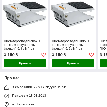
Пневморозподілювач з
Пневморозподільники з
Пне
ножним керуванням
ножним керуванням
розп
(педалі) 5/3 лін/поз
(педалі) 5/3 лін/поз
(НО 
(НО)pedal-spring
(НЗ)pedal-spring
пов
3 150
3 150
3 1
₴
₴
Купити
Купити
Про нас
93% позитивних з 14 відгуків за рік
Працює з 15.03.2013
м. Тарасовка