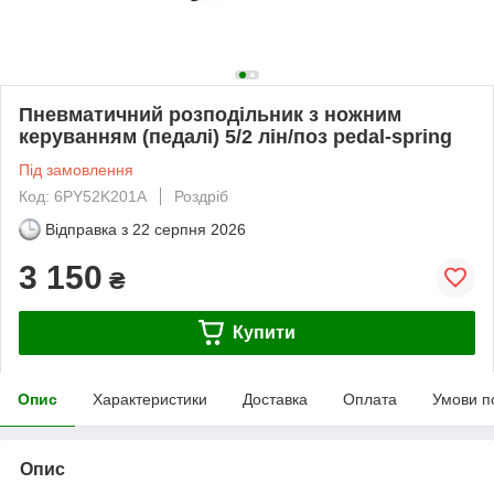
Пневматичний розподільник з ножним
керуванням (педалі) 5/2 лін/поз pedal-spring
Під замовлення
Код: 6PY52K201A
Роздріб
Відправка з
22 серпня 2026
3 150
₴
Купити
Опис
Характеристики
Доставка
Оплата
Умови п
Опис