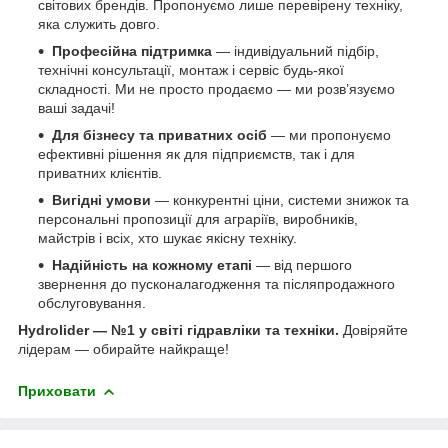
світових брендів. Пропонуємо лише перевірену техніку,
яка служить довго.
Професійна підтримка
— індивідуальний підбір,
технічні консультації, монтаж і сервіс будь-якої
складності. Ми не просто продаємо — ми розв’язуємо
ваші задачі!
Для бізнесу та приватних осіб
— ми пропонуємо
ефективні рішення як для підприємств, так і для
приватних клієнтів.
Вигідні умови
— конкурентні ціни, системи знижок та
персональні пропозиції для аграріїв, виробників,
майстрів і всіх, хто шукає якісну техніку.
Надійність на кожному етапі
— від першого
звернення до пусконалагодження та післяпродажного
обслуговування.
Hydrolider — №1 у світі гідравліки та техніки.
Довіряйте
лідерам — обирайте найкраще!
Приховати