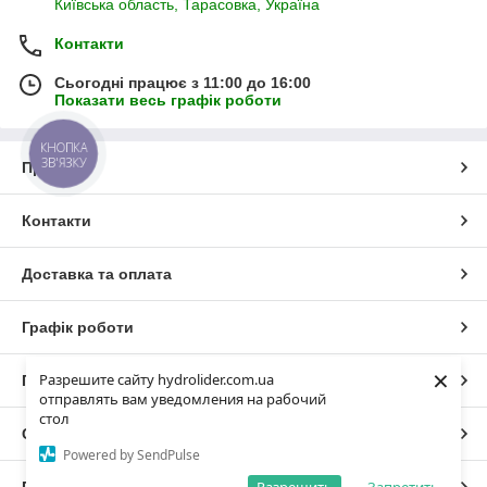
Київська область, Тарасовка, Україна
Контакти
Сьогодні працює з 11:00 до 16:00
Показати весь графік роботи
КНОПКА
ЗВ'ЯЗКУ
Про нас
Контакти
Доставка та оплата
Графік роботи
×
Разрешите сайту hydrolider.com.ua
Повна версія сайту
отправлять вам уведомления на рабочий
стол
Сайт створено на маркетплейсі
Prom.ua
Powered by SendPulse