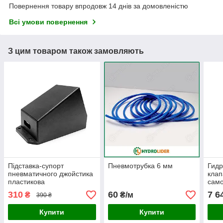
Повернення товару впродовж 14 днів за домовленістю
Всі умови повернення
З цим товаром також замовляють
Підставка-супорт
Пневмотрубка 6 мм
Гид
пневматичного джойстика
клап
пластикова
само
310
60
7 6
₴
₴/м
390 ₴
Купити
Купити