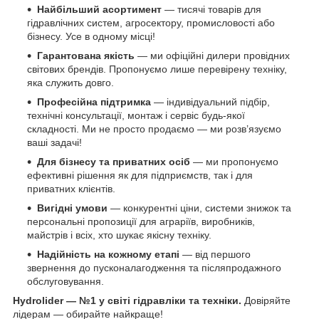
Найбільший асортимент
— тисячі товарів для
гідравлічних систем, агросектору, промисловості або
бізнесу. Усе в одному місці!
Гарантована якість
— ми офіційні дилери провідних
світових брендів. Пропонуємо лише перевірену техніку,
яка служить довго.
Професійна підтримка
— індивідуальний підбір,
технічні консультації, монтаж і сервіс будь-якої
складності. Ми не просто продаємо — ми розв’язуємо
ваші задачі!
Для бізнесу та приватних осіб
— ми пропонуємо
ефективні рішення як для підприємств, так і для
приватних клієнтів.
Вигідні умови
— конкурентні ціни, системи знижок та
персональні пропозиції для аграріїв, виробників,
майстрів і всіх, хто шукає якісну техніку.
Надійність на кожному етапі
— від першого
звернення до пусконалагодження та післяпродажного
обслуговування.
Hydrolider — №1 у світі гідравліки та техніки.
Довіряйте
лідерам — обирайте найкраще!