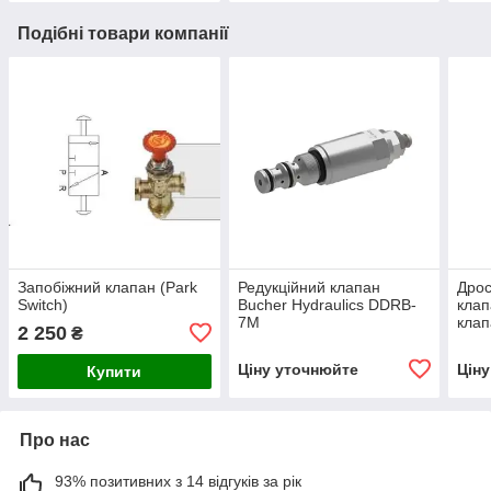
Подібні товари компанії
Запобіжний клапан (Park
Редукційний клапан
Дрос
Switch)
Bucher Hydraulics DDRB-
клап
7M
клап
2 250
₴
Hydr
Ціну уточнюйте
Цін
Купити
Про нас
93% позитивних з 14 відгуків за рік