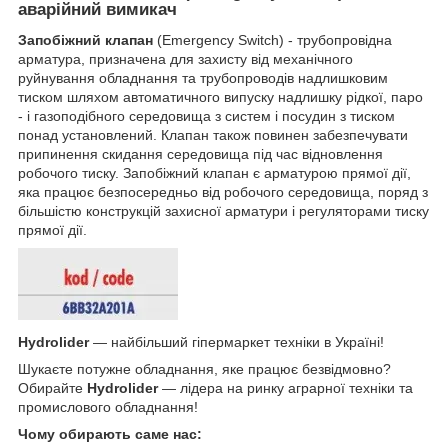
аварійний вимикач
Запобіжний клапан
(Emergency Switch) - трубопровідна
арматура, призначена для захисту від механічного
руйнування обладнання та трубопроводів надлишковим
тиском шляхом автоматичного випуску надлишку рідкої, паро
- і газоподібного середовища з систем і посудин з тиском
понад установлений. Клапан також повинен забезпечувати
припинення скидання середовища під час відновлення
робочого тиску. Запобіжний клапан є арматурою прямої дії,
яка працює безпосередньо від робочого середовища, поряд з
більшістю конструкцій захисної арматури і регуляторами тиску
прямої дії.
Hydrolider
— найбільший гіпермаркет техніки в Україні!
Шукаєте потужне обладнання, яке працює безвідмовно?
Обирайте
Hydrolider
— лідера на ринку аграрної техніки та
промислового обладнання!
Чому обирають саме нас: