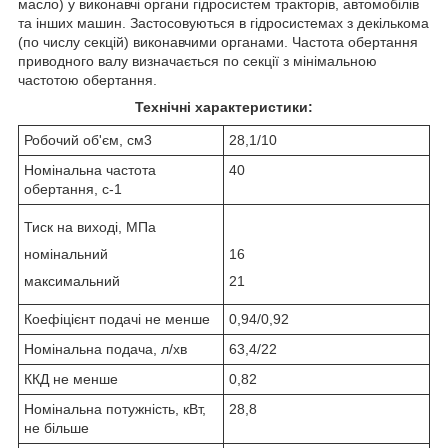
масло) у виконавчі органи гідросистем тракторів, автомобілів
та інших машин. Застосовуються в гідросистемах з декількома
(по числу секцій) виконавчими органами. Частота обертання
приводного валу визначається по секції з мінімальною
частотою обертання.
Технічні характеристики:
Робочий об'єм, см3
28,1/10
Номінальна частота
40
обертання, с
-1
Тиск на виході, МПа
номінальний
16
максимальний
21
Коефіцієнт подачі не менше
0,94/0,92
Номінальна подача, л/хв
63,4/22
ККД не менше
0,82
Номінальна потужність, кВт,
28,8
не більше