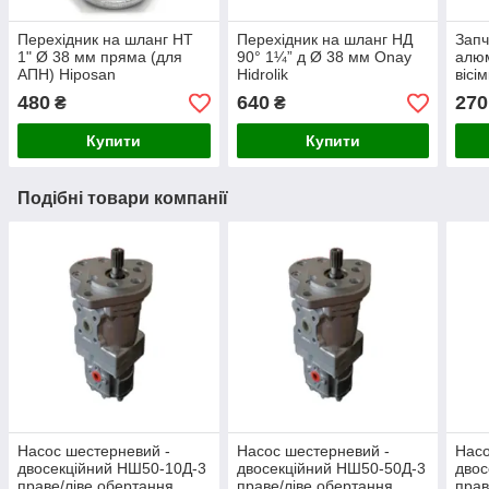
Перехідник на шланг НТ
Перехідник на шланг НД
Запч
1" Ø 38 мм пряма (для
90° 1¼” д Ø 38 мм Onay
алюм
АПН) Hiposan
Hidrolik
вісі
Maki
480
640
270
₴
₴
Купити
Купити
Подібні товари компанії
Насос шестерневий -
Насос шестерневий -
Насо
двосекційний НШ50-10Д-3
двосекційний НШ50-50Д-3
двос
праве/ліве обертання
праве/ліве обертання
прав