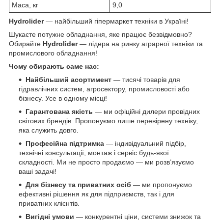
Маса, кг
9,0
Hydrolider
— найбільший гіпермаркет техніки в Україні!
Шукаєте потужне обладнання, яке працює безвідмовно?
Обирайте
Hydrolider
— лідера на ринку аграрної техніки та
промислового обладнання!
Чому обирають саме нас:
Найбільший асортимент
— тисячі товарів для
гідравлічних систем, агросектору, промисловості або
бізнесу. Усе в одному місці!
Гарантована якість
— ми офіційні дилери провідних
світових брендів. Пропонуємо лише перевірену техніку,
яка служить довго.
Професійна підтримка
— індивідуальний підбір,
технічні консультації, монтаж і сервіс будь-якої
складності. Ми не просто продаємо — ми розв’язуємо
ваші задачі!
Для бізнесу та приватних осіб
— ми пропонуємо
ефективні рішення як для підприємств, так і для
приватних клієнтів.
Вигідні умови
— конкурентні ціни, системи знижок та