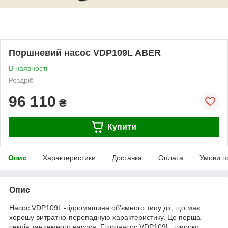
Поршневий насос VDP109L ABER
В наявності
Роздріб
96 110
₴
Купити
Опис
Характеристики
Доставка
Оплата
Умови п
Опис
Насос VDP109L -гідромашина об'ємного типу дії, що має
хорошу витратно-перепадную характеристику. Це перша
секція тандемного насоса. Гідронасос VDP109L, широко