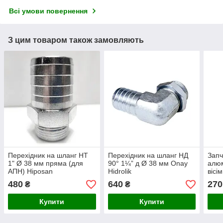
Всі умови повернення
З цим товаром також замовляють
Перехідник на шланг НТ
Перехідник на шланг НД
Запч
1" Ø 38 мм пряма (для
90° 1¼” д Ø 38 мм Onay
алюм
АПН) Hiposan
Hidrolik
вісі
Maki
480
640
270
₴
₴
Купити
Купити