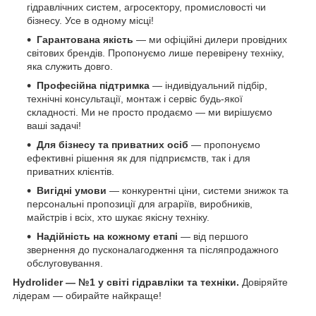
гідравлічних систем, агросектору, промисловості чи
бізнесу. Усе в одному місці!
Гарантована якість
— ми офіційні дилери провідних
світових брендів. Пропонуємо лише перевірену техніку,
яка служить довго.
Професійна підтримка
— індивідуальний підбір,
технічні консультації, монтаж і сервіс будь-якої
складності. Ми не просто продаємо — ми вирішуємо
ваші задачі!
Для бізнесу та приватних осіб
— пропонуємо
ефективні рішення як для підприємств, так і для
приватних клієнтів.
Вигідні умови
— конкурентні ціни, системи знижок та
персональні пропозиції для аграріїв, виробників,
майстрів і всіх, хто шукає якісну техніку.
Надійність на кожному етапі
— від першого
звернення до пусконалагодження та післяпродажного
обслуговування.
Hydrolider — №1 у світі гідравліки та техніки.
Довіряйте
лідерам — обирайте найкраще!