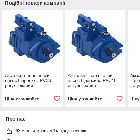
Подібні товари компанії
Аксіально-поршневий
Аксіально-поршневий
Аксі
насос Гідросила PVC38
насос Гідросила PVC45
насо
регульований
регульований
регу
Ціну уточнюйте
Ціну уточнюйте
Цін
Про нас
93% позитивних з 14 відгуків за рік