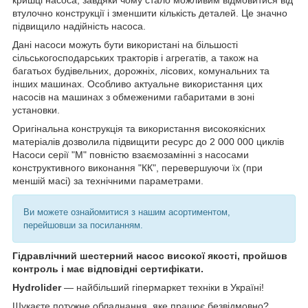
кришці насоса, завдяки чому стало можливим відмовитися від
втулочно конструкції і зменшити кількість деталей. Це значно
підвищило надійність насоса.
Дані насоси можуть бути використані на більшості
сільськогосподарських тракторів і агрегатів, а також на
багатьох будівельних, дорожніх, лісових, комунальних та
інших машинах. Особливо актуальне використання цих
насосів на машинах з обмеженими габаритами в зоні
установки.
Оригінальна конструкція та використання високоякісних
матеріалів дозволила підвищити ресурс до 2 000 000 циклів
Насоси серії "M" повністю взаємозамінні з насосами
конструктивного виконання "КК", перевершуючи їх (при
меншій масі) за технічними параметрами.
Ви можете ознайомитися з нашим асортиментом,
перейшовши за посиланням.
Гідравлічний шестерний насос високої якості, пройшов
контроль і має відповідні сертифікати.
Hydrolider
— найбільший гіпермаркет техніки в Україні!
Шукаєте потужне обладнання, яке працює безвідмовно?