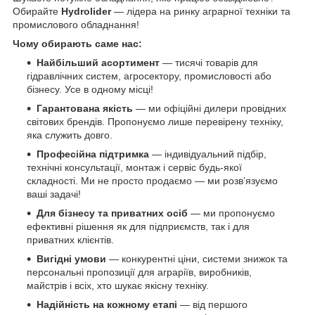
Обирайте
Hydrolider
— лідера на ринку аграрної техніки та
промислового обладнання!
Чому обирають саме нас:
Найбільший асортимент
— тисячі товарів для
гідравлічних систем, агросектору, промисловості або
бізнесу. Усе в одному місці!
Гарантована якість
— ми офіційні дилери провідних
світових брендів. Пропонуємо лише перевірену техніку,
яка служить довго.
Професійна підтримка
— індивідуальний підбір,
технічні консультації, монтаж і сервіс будь-якої
складності. Ми не просто продаємо — ми розв’язуємо
ваші задачі!
Для бізнесу та приватних осіб
— ми пропонуємо
ефективні рішення як для підприємств, так і для
приватних клієнтів.
Вигідні умови
— конкурентні ціни, системи знижок та
персональні пропозиції для аграріїв, виробників,
майстрів і всіх, хто шукає якісну техніку.
Надійність на кожному етапі
— від першого