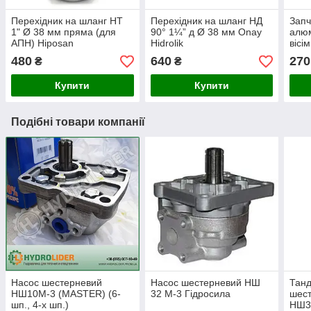
Перехідник на шланг НТ
Перехідник на шланг НД
Запч
1" Ø 38 мм пряма (для
90° 1¼” д Ø 38 мм Onay
алюм
АПН) Hiposan
Hidrolik
вісі
Maki
480
640
270
₴
₴
Купити
Купити
Подібні товари компанії
Насос шестерневий
Насос шестерневий НШ
Тан
НШ10М-3 (MASTER) (6-
32 М-3 Гідросила
шест
шп., 4-х шп.)
НШ3