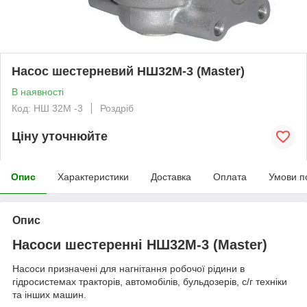
Насос шестерневий НШ32М-3 (Master)
В наявності
Код: НШ 32М -3
Роздріб
Ціну уточнюйте
Опис
Характеристики
Доставка
Оплата
Умови п
Опис
Насоси шестеренні НШ32М-3 (Master)
Насоси призначені для нагнітання робочої рідини в
гідросистемах тракторів, автомобілів, бульдозерів, с/г техніки
та інших машин.