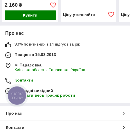
2 160
₴
Ціну уточнюйте
Цін
Купити
Про нас
93% позитивних з 14 відгуків за рік
Працює з 15.03.2013
м. Тарасовка
Київська область, Тарасовка, Україна
Контакти
Сьогодні вихідний
КНОПКА
Показати весь графік роботи
ЗВ'ЯЗКУ
Про нас
Контакти