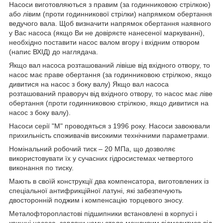
Насоси виготовляються з правим (за годинниковою стрілкою)
або лівим (проти годинникової стрілки) напрямком обертання
ведучого вала. Щоб визначити напрямок обертання наявного
у Вас насоса (якщо Ви не довіряєте нанесеної маркуванні),
необхідно поставити насос валом вгору і вхідним отвором
(напис ВХІД) до наглядача.
Якщо вал насоса розташований лівіше від вхідного отвору, то
насос має праве обертання (за годинниковою стрілкою, якщо
дивитися на насос з боку валу) Якщо вал насоса
розташований праворуч від вхідного отвору, то насос має ліве
обертання (проти годинниковою стрілкою, якщо дивитися на
насос з боку валу).
Насоси серії "M" проводяться з 1996 року. Насоси завоювали
прихильність споживачів високими технічними параметрами.
Номінальний робочий тиск – 20 МПа, що дозволяє
використовувати їх у сучасних гідросистемах четвертого
виконання по тиску.
Мають в своїй конструкції два компенсатора, виготовлених із
спеціальної антифрикційної латуні, які забезпечують
двосторонній поджим і компенсацію торцевого зносу.
Металофторопластові підшипники встановлені в корпусі і