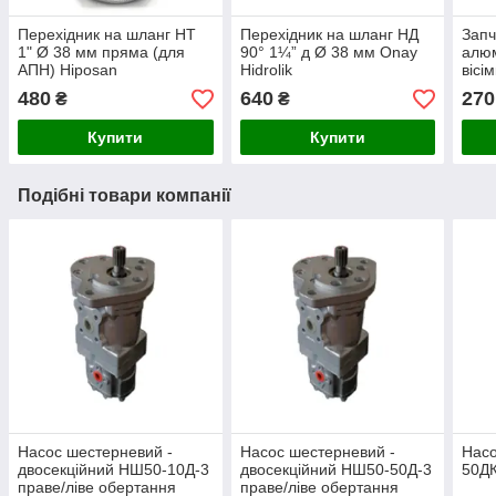
Перехідник на шланг НТ
Перехідник на шланг НД
Запч
1" Ø 38 мм пряма (для
90° 1¼” д Ø 38 мм Onay
алюм
АПН) Hiposan
Hidrolik
вісі
Maki
480
640
270
₴
₴
Купити
Купити
Подібні товари компанії
Насос шестерневий -
Насос шестерневий -
Нас
двосекційний НШ50-10Д-3
двосекційний НШ50-50Д-3
50Д
праве/ліве обертання
праве/ліве обертання