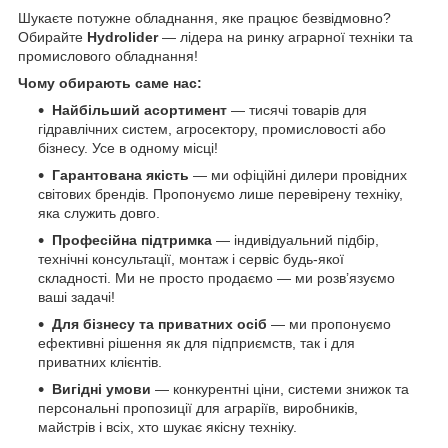
Шукаєте потужне обладнання, яке працює безвідмовно?
Обирайте
Hydrolider
— лідера на ринку аграрної техніки та
промислового обладнання!
Чому обирають саме нас:
Найбільший асортимент
— тисячі товарів для
гідравлічних систем, агросектору, промисловості або
бізнесу. Усе в одному місці!
Гарантована якість
— ми офіційні дилери провідних
світових брендів. Пропонуємо лише перевірену техніку,
яка служить довго.
Професійна підтримка
— індивідуальний підбір,
технічні консультації, монтаж і сервіс будь-якої
складності. Ми не просто продаємо — ми розв’язуємо
ваші задачі!
Для бізнесу та приватних осіб
— ми пропонуємо
ефективні рішення як для підприємств, так і для
приватних клієнтів.
Вигідні умови
— конкурентні ціни, системи знижок та
персональні пропозиції для аграріїв, виробників,
майстрів і всіх, хто шукає якісну техніку.