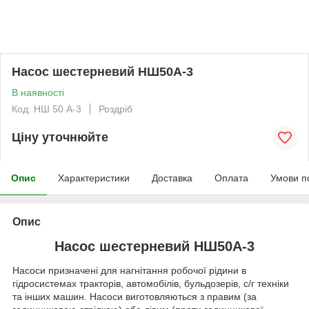
Насос шестерневий НШ50А-3
В наявності
Код: НШ 50 А-3
Роздріб
Ціну уточнюйте
Опис
Характеристики
Доставка
Оплата
Умови п
Опис
Насос шестерневий НШ50А-3
Насоси призначені для нагнітання робочої рідини в
гідросистемах тракторів, автомобілів, бульдозерів, с/г техніки
та інших машин. Насоси виготовляються з правим (за