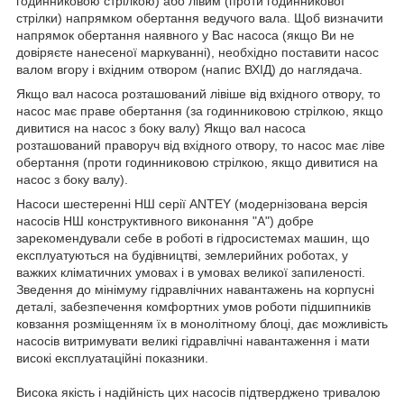
годинниковою стрілкою) або лівим (проти годинникової
стрілки) напрямком обертання ведучого вала. Щоб визначити
напрямок обертання наявного у Вас насоса (якщо Ви не
довіряєте нанесеної маркуванні), необхідно поставити насос
валом вгору і вхідним отвором (напис ВХІД) до наглядача.
Якщо вал насоса розташований лівіше від вхідного отвору, то
насос має праве обертання (за годинниковою стрілкою, якщо
дивитися на насос з боку валу) Якщо вал насоса
розташований праворуч від вхідного отвору, то насос має ліве
обертання (проти годинниковою стрілкою, якщо дивитися на
насос з боку валу).
Насоси шестеренні НШ серії ANTEY (модернізована версія
насосів НШ конструктивного виконання "A") добре
зарекомендували себе в роботі в гідросистемах машин, що
експлуатуються на будівництві, землерийних роботах, у
важких кліматичних умовах і в умовах великої запиленості.
Зведення до мінімуму гідравлічних навантажень на корпусні
деталі, забезпечення комфортних умов роботи підшипників
ковзання розміщенням їх в монолітному блоці, дає можливість
насосів витримувати великі гідравлічні навантаження і мати
високі експлуатаційні показники.
Висока якість і надійність цих насосів підтверджено тривалою