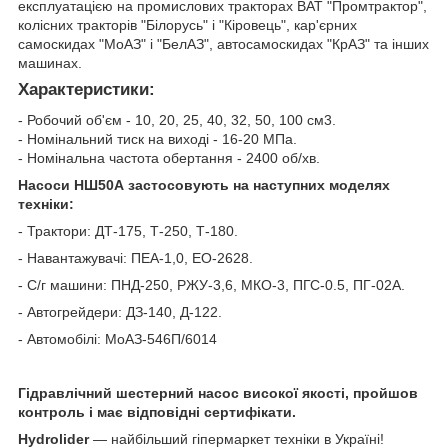
експлуатацією на промислових тракторах ВАТ "Промтрактор",
колісних тракторів "Білорусь" і "Кіровець", кар'єрних
самоскидах "МоАЗ" і "БелАЗ", автосамоскидах "КрАЗ" та інших
машинах.
Характеристики:
- Робочий об'єм - 10, 20, 25, 40, 32, 50, 100 см
3
.
- Номінальний тиск на виході - 16-20 МПа.
- Номінальна частота обертання - 2400 об/хв.
Насоси НШ50А застосовують на наступних моделях
техніки:
- Трактори: ДТ-175, Т-250, Т-180.
- Навантажувачі: ПЕА-1,0, ЕО-2628.
- С/г машини: ПНД-250, РЖУ-3,6, МКО-3, ПГС-0.5, ПГ-02А.
- Автогрейдери: ДЗ-140, Д-122.
- Автомобілі: МоАЗ-546П/6014
Гідравлічний шестерний насос високої якості, пройшов
контроль і має відповідні сертифікати.
Hydrolider
— найбільший гіпермаркет техніки в Україні!